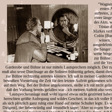
"Wagner
ersten 
auftreten,
einer läng
des Akts, 
Tristan 
Markes verk
Colón [Bu
wissen, 
ausgedehnt
die Sänger 
weite Wege
zur Bühne 
und die Ve
Garderobe und Bühne ist nur mittels Lautsprechern möglich. Der zu
muß also seine Durchsage an die Solisten frühzeitig geben, damit die
zur Bühne rechtzeitig antreten können. Ich saß in meiner Garderobe,
bewußten Vorstellung die Zeit für den letzten Auftritt gekommen sch
auf dem Weg. Bei der Bühne angekommen, stellte ich mit nicht geli
daß der Vorhang bereits gefallen war - ich meinen Auftritt also vers
Lautsprecheranlage muß wohl irgend etwas nicht gestimmt habe
herrschten größte Aufregung und wildes Geschrei, in das ich voller 
als sich plötzlich ganz ruhig eine Hand auf meine Schulter legte. Es 
Dirigent], der liebeswürdig und freundlich sagte: 'Aber so regen Sie s