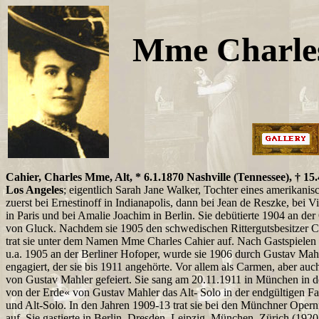
Mme Charle
Cahier, Charles Mme, Alt, * 6.1.1870 Nashville (Tennessee), † 1
Los Angeles
; eigentlich Sarah Jane Walker, Tochter eines amerikanisc
zuerst bei Ernestinoff in Indianapolis, dann bei Jean de Reszke, bei 
in Paris und bei Amalie Joachim in Berlin. Sie debütierte 1904 an de
von Gluck. Nachdem sie 1905 den schwedischen Rittergutsbesitzer Cha
trat sie unter dem Namen Mme Charles Cahier auf. Nach Gastspielen 
u.a. 1905 an der Berliner Hofoper, wurde sie 1906 durch Gustav Mah
engagiert, der sie bis 1911 angehörte. Vor allem als Carmen, aber auc
von Gustav Mahler gefeiert. Sie sang am 20.11.1911 in München in 
von der Erde« von Gustav Mahler das Alt- Solo in der endgültigen F
und Alt-Solo. In den Jahren 1909-13 trat sie bei den Münchner Opern
auf. Sie gastierte in Berlin, Dresden, Leipzig, München, Zürich (192