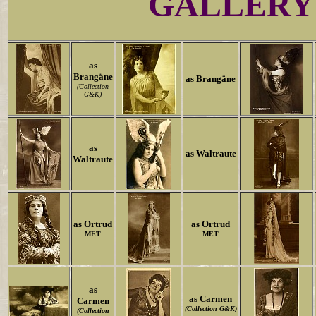
GALLERY
as
Brangäne
as Brangäne
(Collection
G&K)
as
as Waltraute
Waltraute
as Ortrud
as Ortrud
MET
MET
as
as Carmen
Carmen
(Collection G&K)
(Collection