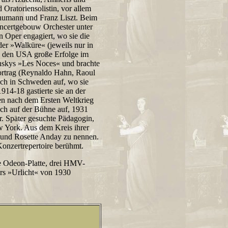
ratoriensolistin, vor allem
chumann und Franz Liszt. Beim
ncertgebouw Orchester unter
 Oper engagiert, wo sie die
er »Walküre« (jeweils nur in
in den USA große Erfolge im
inskys »Les Noces« und brachte
ortrag (Reynaldo Hahn, Raoul
ich in Schweden auf, wo sie
914-18 gastierte sie an der
ren nach dem Ersten Weltkrieg
och auf der Bühne auf, 1931
er. Später gesuchte Pädagogin,
w York. Aus dem Kreis ihrer
 und Rosette Anday zu nennen.
onzertrepertoire berühmt.
he Odeon-Platte, drei HMV-
s »Urlicht« von 1930