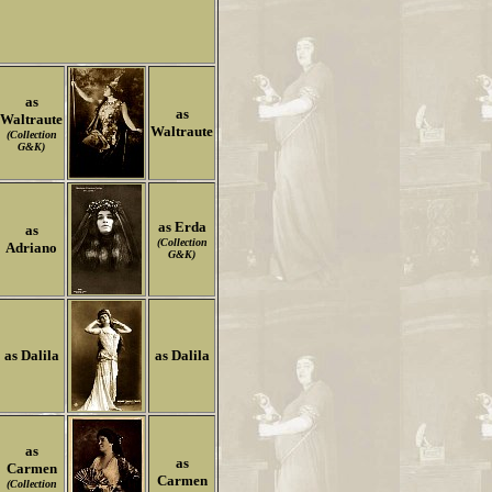
as
as
Waltraute
Waltraute
(Collection
G&K)
as Erda
as
(Collection
Adriano
G&K)
as Dalila
as Dalila
as
as
Carmen
Carmen
(Collection