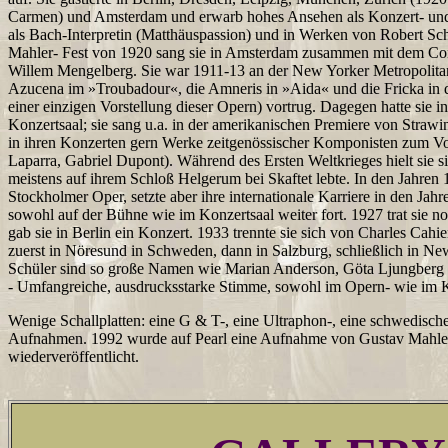
Carmen) und Amsterdam und erwarb hohes Ansehen als Konzert- und O
als Bach-Interpretin (Matthäuspassion) und in Werken von Robert S
Mahler- Fest von 1920 sang sie in Amsterdam zusammen mit dem Co
Willem Mengelberg. Sie war 1911-13 an der New Yorker Metropolitan
Azucena im »Troubadour«, die Amneris in »Aida« und die Fricka in d
einer einzigen Vorstellung dieser Opern) vortrug. Dagegen hatte sie 
Konzertsaal; sie sang u.a. in der amerikanischen Premiere von Straw
in ihren Konzerten gern Werke zeitgenössischer Komponisten zum V
Laparra, Gabriel Dupont). Während des Ersten Weltkrieges hielt sie s
meistens auf ihrem Schloß Helgerum bei Skaftet lebte. In den Jahren 1
Stockholmer Oper, setzte aber ihre internationale Karriere in den Jah
sowohl auf der Bühne wie im Konzertsaal weiter fort. 1927 trat sie n
gab sie in Berlin ein Konzert. 1933 trennte sie sich von Charles Cahi
zuerst in Nöresund in Schweden, dann in Salzburg, schließlich in Ne
Schüler sind so große Namen wie Marian Anderson, Göta Ljungberg
- Umfangreiche, ausdrucksstarke Stimme, sowohl im Opern- wie im K
Wenige Schallplatten: eine G & T-, eine Ultraphon-, eine schwedisc
Aufnahmen. 1992 wurde auf Pearl eine Aufnahme von Gustav Mahler
wiederveröffentlicht.