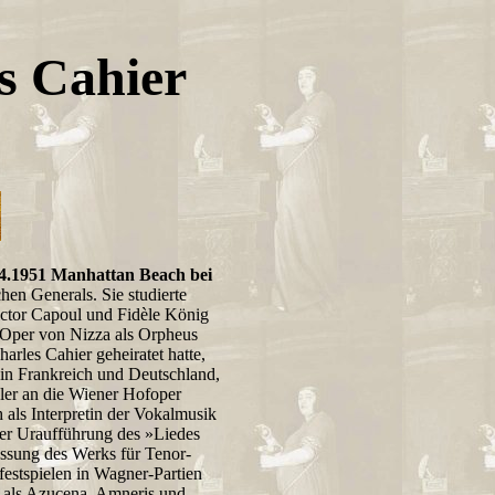
s Cahier
5.4.1951 Manhattan Beach bei
hen Generals. Sie studierte
Victor Capoul und Fidèle König
r Oper von Nizza als Orpheus
rles Cahier geheiratet hatte,
in Frankreich und Deutschland,
ler an die Wiener Hofoper
h als Interpretin der Vokalmusik
der Uraufführung des »Liedes
assung des Werks für Tenor-
festspielen in Wagner-Partien
0 als Azucena, Amneris und