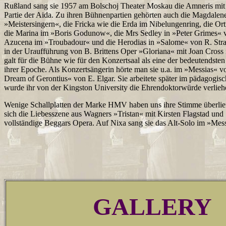
Rußland sang sie 1957 am Bolschoj Theater Moskau die Amneris mi
Partie der Aida. Zu ihren Bühnenpartien gehörten auch die Magdalen
»Meistersingern«, die Fricka wie die Erda im Nibelungenring, die Or
die Marina im »Boris Godunow«, die Mrs Sedley in »Peter Grimes« vo
Azucena im »Troubadour« und die Herodias in »Salome« von R. Straus
in der Uraufführung von B. Brittens Oper »Gloriana« mit Joan Cross in
galt für die Bühne wie für den Konzertsaal als eine der bedeutendsten
ihrer Epoche. Als Konzertsängerin hörte man sie u.a. im »Messias« 
Dream of Gerontius« von E. Elgar. Sie arbeitete später im pädagogis
wurde ihr von der Kingston University die Ehrendoktorwürde verlieh
Wenige Schallplatten der Marke HMV haben uns ihre Stimme überliefe
sich die Liebesszene aus Wagners »Tristan« mit Kirsten Flagstad un
vollständige Beggars Opera. Auf Nixa sang sie das Alt-Solo im »Mess
GALLERY