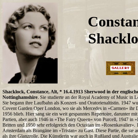
Consta
Shackl
Shacklock, Constance, Alt, * 16.4.1913 Sherwood in der englisch
Nottinghamshire
. Sie studierte an der Royal Academy of Music in L
Sie begann ihre Laufbahn als Konzert- und Oratorienaltistin. 1947 wu
Covent Garden Oper London, wo sie als Mercedes in »Carmen« ihr D
1956 blieb. Hier sang sie ein weit gespanntes Repertoire, darunter mi
Partien, aber auch 1946 in »The Fairy Queen« von Purcell, 1947 in 
Britten und 1950 sehr erfolgreich den Octavian im »Rosenkavalier«. 
Amsterdam als Brangäne im »Tristan« zu Gast. Diese Partie, die sie au
als ihre Glanzrolle. Die Künstlerin war auch in Rußland und Australie