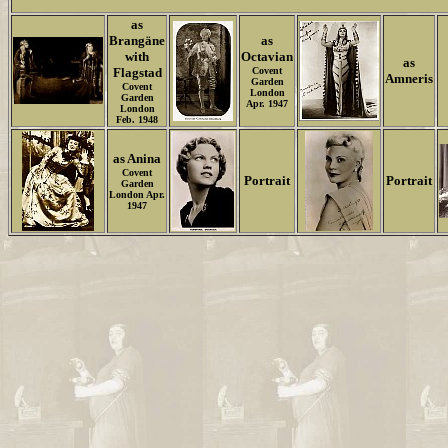
as
Brangäne
as
with
Octavian
as
Flagstad
Covent
Amneris
Garden
Covent
London
Garden
Apr. 1947
London
Feb. 1948
as Anina
Covent
Portrait
Portrait
Garden
London Apr.
1947