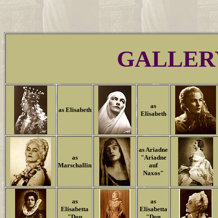
GALLER
as
as Elisabeth
Elisabeth
as Ariadne
as
"Ariadne
Marschallin
auf
Naxos"
as
as
Elisabetta
Elisabetta
"Don
"Don