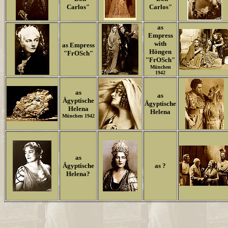
Carlos"
Carlos"
as
Empress
with
as Empress
Höngen
"FrOSch"
"FrOSch"
München
1942
as
as
Ägyptische
Ägyptische
Helena
Helena
München 1942
as
Ägyptische
as ?
Helena?