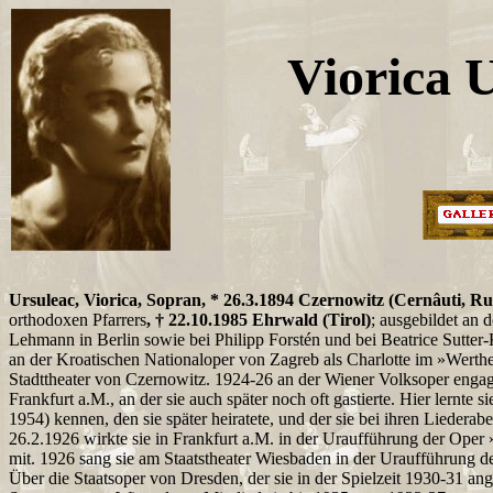
Viorica 
Ursuleac, Viorica, Sopran, * 26.3.1894 Czernowitz (Cernâuti, R
orthodoxen Pfarrers
, † 22.10.1985 Ehrwald (Tirol)
; ausgebildet an 
Lehmann in Berlin sowie bei Philipp Forstén und bei Beatrice Sutter-K
an der Kroatischen Nationaloper von Zagreb als Charlotte im »Werth
Stadttheater von Czernowitz. 1924-26 an der Wiener Volksoper engagi
Frankfurt a.M., an der sie auch später noch oft gastierte. Hier lernte
1954) kennen, den sie später heiratete, und der sie bei ihren Liedera
26.2.1926 wirkte sie in Frankfurt a.M. in der Uraufführung der Ope
mit. 1926 sang sie am Staatstheater Wiesbaden in der Uraufführung 
Über die Staatsoper von Dresden, der sie in der Spielzeit 1930-31 an