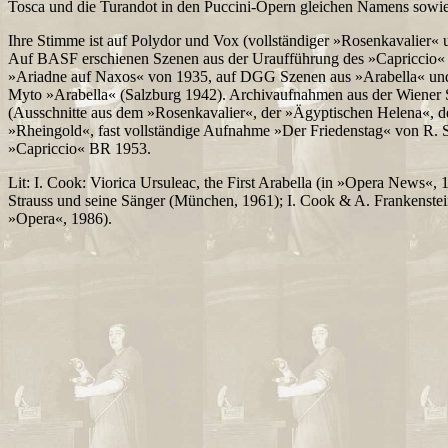
Tosca und die Turandot in den Puccini-Opern gleichen Namens sowie 
Ihre Stimme ist auf Polydor und Vox (vollständiger »Rosenkavalier« 
Auf BASF erschienen Szenen aus der Uraufführung des »Capriccio«
»Ariadne auf Naxos« von 1935, auf DGG Szenen aus »Arabella« und
Myto »Arabella« (Salzburg 1942). Archivaufnahmen aus der Wiener
(Ausschnitte aus dem »Rosenkavalier«, der »Ägyptischen Helena«, 
»Rheingold«, fast vollständige Aufnahme »Der Friedenstag« von R.
»Capriccio« BR 1953.
Lit: I. Cook: Viorica Ursuleac, the First Arabella (in »Opera News«,
Strauss und seine Sänger (München, 1961); I. Cook & A. Frankenste
»Opera«, 1986).