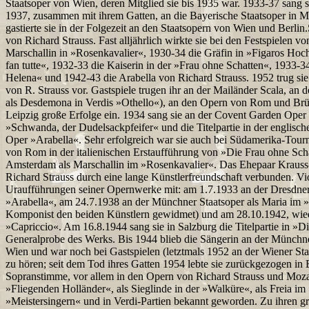
Staatsoper von Wien, deren Mitglied sie bis 1935 war. 1933-37 sang s
1937, zusammen mit ihrem Gatten, an die Bayerische Staatsoper in M
gastierte sie in der Folgezeit an den Staatsopern von Wien und Berlin
von Richard Strauss. Fast alljährlich wirkte sie bei den Festspielen v
Marschallin in »Rosenkavalier«, 1930-34 die Gräfin in »Figaros Hochz
fan tutte«, 1932-33 die Kaiserin in der »Frau ohne Schatten«, 1933-34
Helena« und 1942-43 die Arabella von Richard Strauss. 1952 trug sie 
von R. Strauss vor. Gastspiele trugen ihr an der Mailänder Scala, a
als Desdemona in Verdis »Othello«), an den Opern von Rom und Brü
Leipzig große Erfolge ein. 1934 sang sie an der Covent Garden Oper
»Schwanda, der Dudelsackpfeifer« und die Titelpartie in der englisch
Oper »Arabella«. Sehr erfolgreich war sie auch bei Südamerika-Tourn
von Rom in der italienischen Erstaufführung von »Die Frau ohne Scha
Amsterdam als Marschallin im »Rosenkavalier«. Das Ehepaar Kraus
Richard Strauss durch eine lange Künstlerfreundschaft verbunden. Vi
Uraufführungen seiner Opernwerke mit: am 1.7.1933 an der Dresdner S
»Arabella«, am 24.7.1938 an der Münchner Staatsoper als Maria im »Fr
Komponist den beiden Künstlern gewidmet) und am 28.10.1942, wie
»Capriccio«. Am 16.8.1944 sang sie in Salzburg die Titelpartie in »D
Generalprobe des Werks. Bis 1944 blieb die Sängerin an der Münchne
Wien und war noch bei Gastspielen (letztmals 1952 an der Wiener Sta
zu hören; seit dem Tod ihres Gatten 1954 lebte sie zurückgezogen in 
Sopranstimme, vor allem in den Opern von Richard Strauss und Mozar
»Fliegenden Holländer«, als Sieglinde in der »Walküre«, als Freia im
»Meistersingern« und in Verdi-Partien bekannt geworden. Zu ihren g