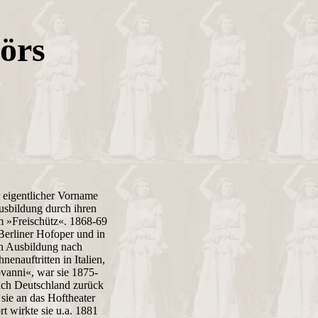
örs
hr eigentlicher Vorname
 Ausbildung durch ihren
m »Freischütz«. 1868-69
 Berliner Hofoper und in
en Ausbildung nach
enauftritten in Italien,
vanni«, war sie 1875-
ach Deutschland zurück
sie an das Hoftheater
t wirkte sie u.a. 1881