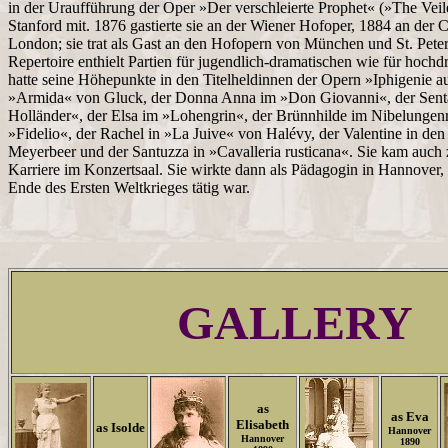
in der Uraufführung der Oper »Der verschleierte Prophet« (»The Vei
Stanford mit. 1876 gastierte sie an der Wiener Hofoper, 1884 an der
London; sie trat als Gast an den Hofopern von München und St. Peter
Repertoire enthielt Partien für jugendlich-dramatischen wie für hoch
hatte seine Höhepunkte in den Titelheldinnen der Opern »Iphigenie a
»Armida« von Gluck, der Donna Anna im »Don Giovanni«, der Sent
Holländer«, der Elsa im »Lohengrin«, der Brünnhilde im Nibelungen
»Fidelio«, der Rachel in »La Juive« von Halévy, der Valentine in d
Meyerbeer und der Santuzza in »Cavalleria rusticana«. Sie kam auch z
Karriere im Konzertsaal. Sie wirkte dann als Pädagogin in Hannover,
Ende des Ersten Weltkrieges tätig war.
GALLERY
as
as Eva
Elisabeth
as Isolde
Hannover
Hannover
1890