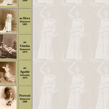
1890
as Hero
Hannover
1885
as
Vittelia
Hannover
1879
as
Agathe
Schwerin
1879
Portrait
Hannover
1880