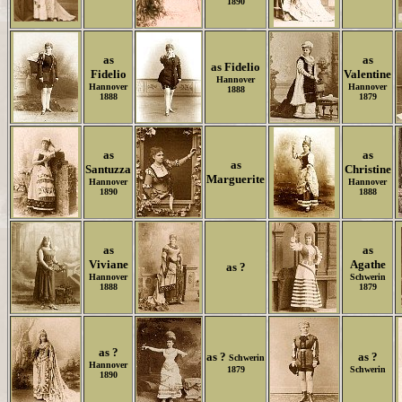
1890
as
as
as Fidelio
Fidelio
Valentine
Hannover
Hannover
Hannover
1888
1888
1879
as
as
as
Santuzza
Christine
Marguerite
Hannover
Hannover
1890
1888
as
as
Viviane
Agathe
as ?
Hannover
Schwerin
1888
1879
as ?
as ?
as ?
Schwerin
Hannover
1879
Schwerin
1890