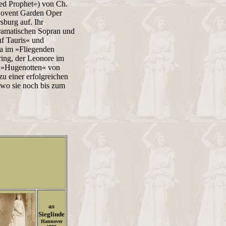
led Prophet«) von Ch.
 Covent Garden Oper
sburg auf. Ihr
dramatischen Sopran und
uf Tauris« und
a im »Fliegenden
ring, der Leonore im
en »Hugenotten« von
u einer erfolgreichen
 wo sie noch bis zum
as
Sieglinde
Hannover