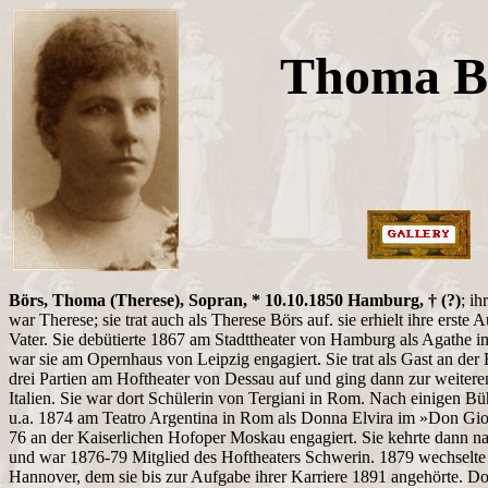
Thoma B
Börs, Thoma (Therese), Sopran, * 10.10.1850 Hamburg, † (?)
; i
war Therese; sie trat auch als Therese Börs auf. sie erhielt ihre erste
Vater. Sie debütierte 1867 am Stadttheater von Hamburg als Agathe i
war sie am Opernhaus von Leipzig engagiert. Sie trat als Gast an der
drei Partien am Hoftheater von Dessau auf und ging dann zur weiter
Italien. Sie war dort Schülerin von Tergiani in Rom. Nach einigen Bühn
u.a. 1874 am Teatro Argentina in Rom als Donna Elvira im »Don Gio
76 an der Kaiserlichen Hofoper Moskau engagiert. Sie kehrte dann n
und war 1876-79 Mitglied des Hoftheaters Schwerin. 1879 wechselte 
Hannover, dem sie bis zur Aufgabe ihrer Karriere 1891 angehörte. Dor