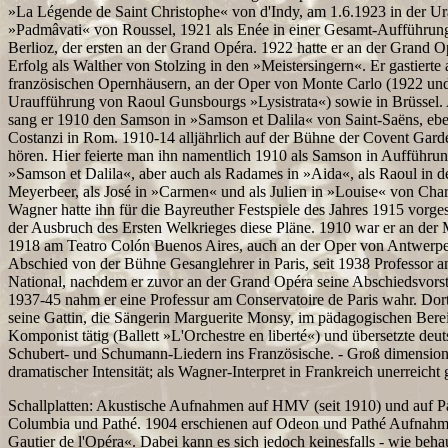
»La Légende de Saint Christophe« von d'Indy, am 1.6.1923 in der U
»Padmâvati« von Roussel, 1921 als Enée in einer Gesamt-Aufführun
Berlioz, der ersten an der Grand Opéra. 1922 hatte er an der Grand 
Erfolg als Walther von Stolzing in den »Meistersingern«. Er gastierte
französischen Opernhäusern, an der Oper von Monte Carlo (1922 und
Uraufführung von Raoul Gunsbourgs »Lysistrata«) sowie in Brüssel.
sang er 1910 den Samson in »Samson et Dalila« von Saint-Saëns, ebe
Costanzi in Rom. 1910-14 alljährlich auf der Bühne der Covent Gar
hören. Hier feierte man ihn namentlich 1910 als Samson in Aufführu
»Samson et Dalila«, aber auch als Radames in »Aida«, als Raoul in
Meyerbeer, als José in »Carmen« und als Julien in »Louise« von Charp
Wagner hatte ihn für die Bayreuther Festspiele des Jahres 1915 vorge
der Ausbruch des Ersten Welkrieges diese Pläne. 1910 war er an der 
1918 am Teatro Colón Buenos Aires, auch an der Oper von Antwerp
Abschied von der Bühne Gesanglehrer in Paris, seit 1938 Professor 
National, nachdem er zuvor an der Grand Opéra seine Abschiedsvorst
1937-45 nahm er eine Professur am Conservatoire de Paris wahr. Dor
seine Gattin, die Sängerin Marguerite Monsy, im pädagogischen Berei
Komponist tätig (Ballett »L'Orchestre en liberté«) und übersetzte deu
Schubert- und Schumann-Liedern ins Französische. - Groß dimension
dramatischer Intensität; als Wagner-Interpret in Frankreich unerreicht 
Schallplatten: Akustische Aufnahmen auf HMV (seit 1910) und auf Pat
Columbia und Pathé. 1904 erschienen auf Odeon und Pathé Aufnahme
Gautier de l'Opéra«. Dabei kann es sich jedoch keinesfalls - wie beha