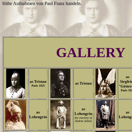
frühe Aufnahmen von Paul Franz handeln.
GALLERY
as
as Tristan
Siegfri
as Tristan
Paris 1925
"Götter
Paris 19
as
as
as
Lohengrin
Lohengrin
Loheng
(by courtesy of
Andrea Suhm)