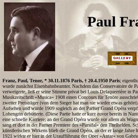
Paul Fr
Franz, Paul, Tenor, * 30.11.1876 Paris, † 20.4.1950 Paris
; eigentl
wurde zunächst Eisenbahnbeamter. Nachdem das Conservatoire de P
verweigerte, ließ er seine Stimme privat bei Louis Delaquerrière in Par
Musikzeitschrift »Musica« 1908 einen Concours für Tenöre ausschrie
zweiter Preisträger (von dem Sieger hat man nie wieder etwas gehört),
Aufsehen und wurde 1909 sogleich an der Pariser Grand Opéra verpflic
Lohengrin debütierte. (Diese Partie hatte er kurz zuvor bereits in Nant
eine schnelle Karriere; an der Grand Opéra wurde vor allem als Wag
sang er dort in der Pariser Premiere des »Parsifal« den Titelhelden. 
künstlerischen Wirkens blieb die Grand Opéra, an der er lange Jahre h
1921 wirkte er hier in der Uraufführung der Oper »Antar« von Gabri