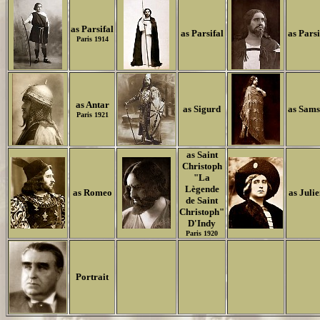
as Parsifal
as Parsifal
as Parsi
Paris 1914
as Antar
as Sigurd
as Sam
Paris 1921
as Saint
Christoph
"La
Lègende
as Romeo
as Juli
de Saint
Christoph"
D'Indy
Paris 1920
Portrait