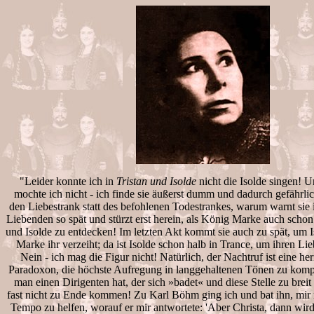
"Leider konnte ich in
Tristan und Isolde
nicht die Isolde singen! 
mochte ich nicht - ich finde sie äußerst dumm und dadurch gefährli
den Liebestrank statt des befohlenen Todestrankes, warum warnt sie
Liebenden so spät und stürzt erst herein, als König Marke auch scho
und Isolde zu entdecken! Im letzten Akt kommt sie auch zu spät, um I
Marke ihr verzeiht; da ist Isolde schon halb in Trance, um ihren Li
Nein - ich mag die Figur nicht! Natürlich, der Nachtruf ist eine herr
Paradoxon, die höchste Aufregung in langgehaltenen Tönen zu kompo
man einen Dirigenten hat, der sich »badet« und diese Stelle zu bre
fast nicht zu Ende kommen! Zu Karl Böhm ging ich und bat ihn, mir 
Tempo zu helfen, worauf er mir antwortete: 'Aber Christa, dann wird