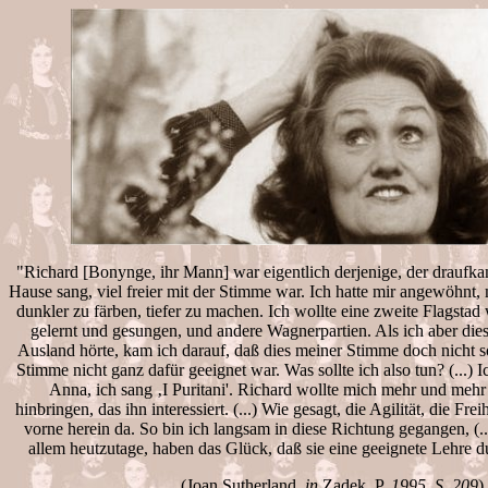
"Richard [Bonynge, ihr Mann] war eigentlich derjenige, der draufka
Hause sang, viel freier mit der Stimme war. Ich hatte mir angewöhnt
dunkler zu färben, tiefer zu machen. Ich wollte eine zweite Flagstad 
gelernt und gesungen, und andere Wagnerpartien. Als ich aber dies
Ausland hörte, kam ich darauf, daß dies meiner Stimme doch nicht s
Stimme nicht ganz dafür geeignet war. Was sollte ich also tun? (...)
Anna, ich sang ‚I Puritani'. Richard wollte mich mehr und meh
hinbringen, das ihn interessiert. (...) Wie gesagt, die Agilität, die Fr
vorne herein da. So bin ich langsam in diese Richtung gegangen, (.
allem heutzutage, haben das Glück, daß sie eine geeignete Lehre
(Joan Sutherland,
in
Zadek, P.
1995, S. 209
)