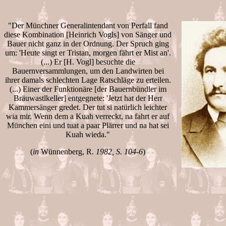
"Der Münchner Generalintendant von Perfall fand
diese Kombination [Heinrich Vogls] von Sänger und
Bauer nicht ganz in der Ordnung. Der Spruch ging
um: 'Heute singt er Tristan, morgen fährt er Mist an'.
(...) Er [H. Vogl] besuchte die
Bauernversammlungen, um den Landwirten bei
ihrer damals schlechten Lage Ratschläge zu erteilen.
(...) Einer der Funktionäre [der Bauernbündler im
Bräuwastlkeller] entgegnete: 'Jetzt hat der Herr
Kammersänger gredet. Der tut si natürlich leichter
wia mir. Wenn dem a Kuah verreckt, na fahrt er auf
München eini und tuat a paar Plärrer und na hat sei
Kuah wieda."
(
in
Wünnenberg, R.
1982, S. 104-6
)