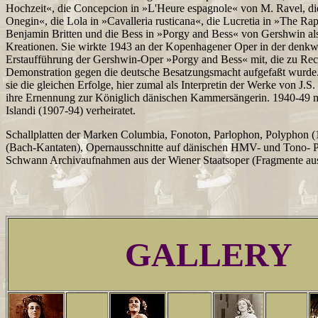
Hochzeit«, die Concepcion in »L'Heure espagnole« von M. Ravel, d
Onegin«, die Lola in »Cavalleria rusticana«, die Lucretia in »The Ra
Benjamin Britten und die Bess in »Porgy and Bess« von Gershwin als
Kreationen. Sie wirkte 1943 an der Kopenhagener Oper in der denk
Erstaufführung der Gershwin-Oper »Porgy and Bess« mit, die zu Rech
Demonstration gegen die deutsche Besatzungsmacht aufgefaßt wurde.
sie die gleichen Erfolge, hier zumal als Interpretin der Werke von J.S
ihre Ernennung zur Königlich dänischen Kammersängerin. 1940-49 m
Islandi (1907-94) verheiratet.
Schallplatten der Marken Columbia, Fonoton, Parlophon, Polyphon
(Bach-Kantaten), Opernausschnitte auf dänischen HMV- und Tono- Pl
Schwann Archivaufnahmen aus der Wiener Staatsoper (Fragmente au
GALLERY