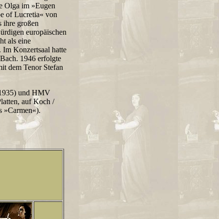
ie Olga im »Eugen
pe of Lucretia« von
 ihre großen
würdigen europäischen
t als eine
 Im Konzertsaal hatte
. Bach. 1946 erfolgte
it dem Tenor Stefan
 (1935) und HMV
atten, auf Koch /
s »Carmen«).