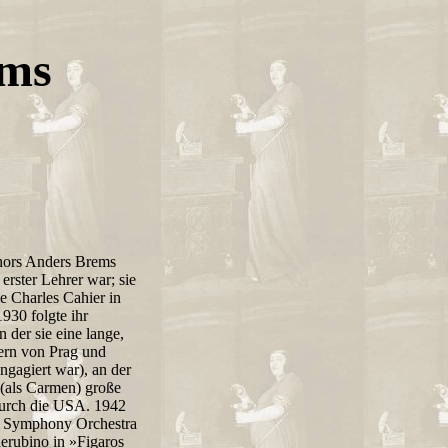
ems
enors Anders Brems
erster Lehrer war; sie
e Charles Cahier in
930 folgte ihr
der sie eine lange,
pern von Prag und
ngagiert war), an der
(als Carmen) große
durch die USA. 1942
ago Symphony Orchestra
erubino in »Figaros