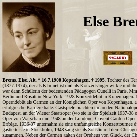
Else Br
Brems, Else, Alt, * 16.7.1908 Kopenhagen, † 1995
. Tochter des T
(1877-1974), der als Klarinettist und als Konzertsänger wirkte und ihr 
war dann Schülerin der bedeutenden Pädagogen Cunelli in Paris, Mm
Berlin und Rosati in New York. 1928 Konzertdebüt in Kopenhagen. 1
Operndebüt als Carmen an der Königlichen Oper von Kopenhagen, an 
erfolgreiche Karriere hatte. Gastspiele brachten ihr an den Nationalo
Budapest, an der Wiener Staatsoper (wo sie in der Spielzeit 1937-38 e
Oper von Warschau und 1948 an der Londoner Covent Garden Oper 
Erfolge. 1936-37 unternahm sie eine umfamgreiche Konzerttournee 
gastierte sie in Stockholm, 1948 sang sie als Solistin mit dem Chic
zusammen. Neben der Carmen galten der Orpheus von Gluck, der Ch