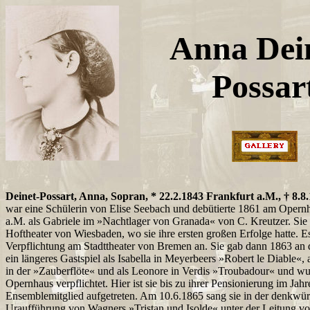
Anna Dei
Possar
Deinet-Possart, Anna, Sopran, * 22.2.1843 Frankfurt a.M., † 8.
war eine Schülerin von Elise Seebach und debütierte 1861 am Opern
a.M. als Gabriele im »Nachtlager von Granada« von C. Kreutzer. Sie 
Hoftheater von Wiesbaden, wo sie ihre ersten großen Erfolge hatte. Es
Verpflichtung am Stadttheater von Bremen an. Sie gab dann 1863 a
ein längeres Gastspiel als Isabella in Meyerbeers »Robert le Diable«,
in der »Zauberflöte« und als Leonore in Verdis »Troubadour« und wu
Opernhaus verpflichtet. Hier ist sie bis zu ihrer Pensionierung im Jah
Ensemblemitglied aufgetreten. Am 10.6.1865 sang sie in der denkw
Uraufführung von Wagners »Tristan und Isolde« unter der Leitung 