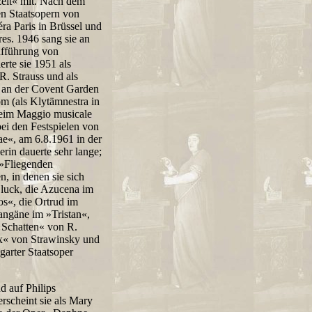
zeit« mit. Nach dem
en Staatsopern von
a Paris in Brüssel und
es. 1946 sang sie an
aufführung von
rte sie 1951 als
R. Strauss und als
 an der Covent Garden
m (als Klytämnestra in
beim Maggio musicale
bei den Festspielen von
ae«, am 6.8.1961 in der
in dauerte sehr lange;
 »Fliegenden
n, in denen sie sich
Gluck, die Azucena im
os«, die Ortrud im
angäne im »Tristan«,
 Schatten« von R.
ex« von Strawinsky und
garter Staatsoper
d auf Philips
rscheint sie als Mary