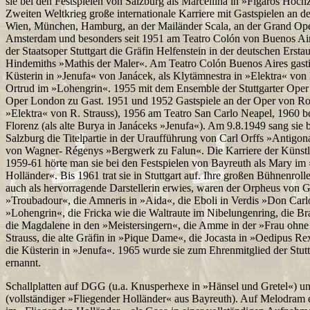
sie bei den Festspielen von Salzburg als Marcellina in »Figaros Hoch
Zweiten Weltkrieg große internationale Karriere mit Gastspielen an d
Wien, München, Hamburg, an der Mailänder Scala, an der Grand Opér
Amsterdam und besonders seit 1951 am Teatro Colón von Buenos Air
der Staatsoper Stuttgart die Gräfin Helfenstein in der deutschen Erst
Hindemiths »Mathis der Maler«. Am Teatro Colón Buenos Aires gastie
Küsterin in »Jenufa« von Janácek, als Klytämnestra in »Elektra« von 
Ortrud im »Lohengrin«. 1955 mit dem Ensemble der Stuttgarter Oper
Oper London zu Gast. 1951 und 1952 Gastspiele an der Oper von Ro
»Elektra« von R. Strauss), 1956 am Teatro San Carlo Neapel, 1960 
Florenz (als alte Burya in Janáceks »Jenufa«). Am 9.8.1949 sang sie 
Salzburg die Titelpartie in der Uraufführung von Carl Orffs »Antigon
von Wagner- Régenys »Bergwerk zu Falun«. Die Karriere der Künstler
1959-61 hörte man sie bei den Festspielen von Bayreuth als Mary im
Holländer«. Bis 1961 trat sie in Stuttgart auf. Ihre großen Bühnenrolle
auch als hervorragende Darstellerin erwies, waren der Orpheus von 
»Troubadour«, die Amneris in »Aida«, die Eboli in Verdis »Don Carl
»Lohengrin«, die Fricka wie die Waltraute im Nibelungenring, die Br
die Magdalene in den »Meistersingern«, die Amme in der »Frau ohne
Strauss, die alte Gräfin in »Pique Dame«, die Jocasta in »Oedipus R
die Küsterin in »Jenufa«. 1965 wurde sie zum Ehrenmitglied der Stutt
ernannt.
Schallplatten auf DGG (u.a. Knusperhexe in »Hänsel und Gretel«) un
(vollständiger »Fliegender Holländer« aus Bayreuth). Auf Melodram e