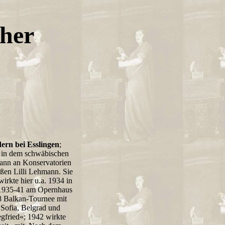
cher
dern bei Esslingen
;
d in dem schwäbischen
dann an Konservatorien
oßen Lilli Lehmann. Sie
wirkte hier u.a. 1934 in
 1935-41 am Opernhaus
38 Balkan-Tournee mit
 Sofia, Belgrad und
gfried«; 1942 wirkte