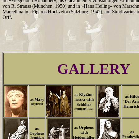
im »Fliegenden Holländer«, als Gaea in einer vollständigen Aufnah
von R. Strauss (München, 1950) und in »Hans Heiling« von Marschner
Marcellina in »Figaros Hochzeit« (Salzburg, 1942), auf Stradivarius
Orff.
GALLERY
as Klytäm-
as Hild
as Mary
nestra with
"Der Ar
Bayreuth
Schlüter
Heinric
Stuttgart 1953
as Orpheus
as
as
with
Orpheus
Penthesil
Heidemüller
Frankfurt