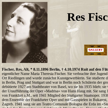
Res Fis
Fischer, Res, Alt, * 8.11.1896 Berlin, † 4.10.1974 Ruit auf den Fil
eigentlicher Name Maria Theresia Fischer. Sie verbrachte ihre Jugen
Ort Riedlingen und wurde zunächst Kunstgewerblerin. Sie studierte 
in Berlin, Prag und Stuttgart und war in Berlin noch Schülerin der gr
debütierte 1927 am Stadttheater von Basel, wo sie bis 1935 blieb; sie 
der Uraufführung der Oper »Madrisa« von Hans Haug mit. Sie sang
von Frankfurt a.M., seit 1941 Mitglied der Stuttgarter Staatsoper. 19
dem Ensemble der Frankfurter Oper und mit Gastspielen in Bukarest,
Zagreb. 1941 sang sie am Teatro Comunale Bologna die Erda im »Sie