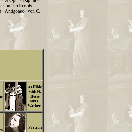
me der Oper »Daphne«
, auf Preiser als
 in »Antigonae« von C.
as Hilde
e
with H.
me
Hesse
h"
and C.
Wackers
Portrait
ea