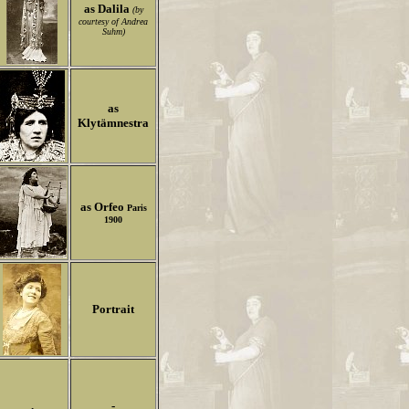
as Dalila
(by
courtesy of Andrea
Suhm)
as
Klytämnestra
as Orfeo
Paris
1900
Portrait
.
-