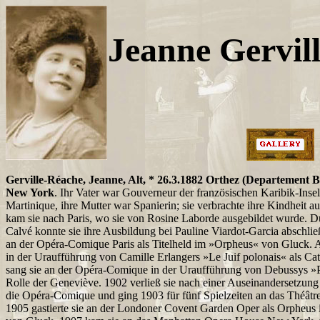
Jeanne Gervil
Gerville-Réache, Jeanne, Alt, * 26.3.1882 Orthez (Departement B
New York
. Ihr Vater war Gouverneur der französischen Karibik-Ins
Martinique, ihre Mutter war Spanierin; sie verbrachte ihre Kindheit a
kam sie nach Paris, wo sie von Rosine Laborde ausgebildet wurde.
Calvé konnte sie ihre Ausbildung bei Pauline Viardot-Garcia abschlie
an der Opéra-Comique Paris als Titelheld im »Orpheus« von Gluck. A
in der Uraufführung von Camille Erlangers »Le Juif polonais« als Ca
sang sie an der Opéra-Comique in der Uraufführung von Debussys »P
Rolle der Geneviève. 1902 verließ sie nach einer Auseinandersetzun
die Opéra-Comique und ging 1903 für fünf Spielzeiten an das Théâtre
1905 gastierte sie an der Londoner Covent Garden Oper als Orpheus