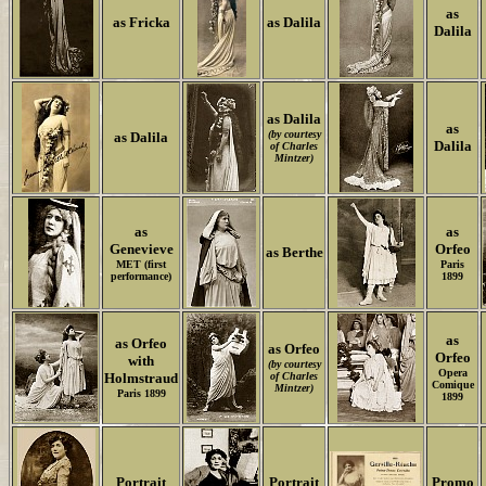
as
as Fricka
as Dalila
Dalila
as Dalila
as
(by courtesy
as Dalila
Dalila
of Charles
Mintzer)
as
as
Genevieve
Orfeo
as Berthe
MET (first
Paris
performance)
1899
as
as Orfeo
as Orfeo
Orfeo
with
(by courtesy
Opera
Holmstraud
of Charles
Comique
Mintzer)
Paris 1899
1899
Portrait
Portrait
Promo