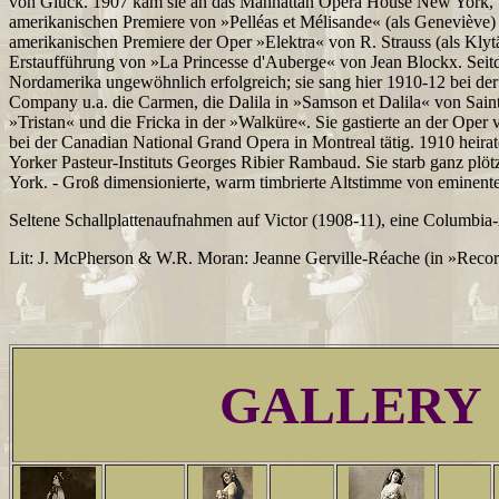
von Gluck. 1907 kam sie an das Manhattan Opera House New York, w
amerikanischen Premiere von »Pelléas et Mélisande« (als Geneviève) 
amerikanischen Premiere der Oper »Elektra« von R. Strauss (als Klyt
Erstaufführung von »La Princesse d'Auberge« von Jean Blockx. Seit
Nordamerika ungewöhnlich erfolgreich; sie sang hier 1910-12 bei de
Company u.a. die Carmen, die Dalila in »Samson et Dalila« von Sain
»Tristan« und die Fricka in der »Walküre«. Sie gastierte an der Oper
bei der Canadian National Grand Opera in Montreal tätig. 1910 heira
Yorker Pasteur-Instituts Georges Ribier Rambaud. Sie starb ganz plötzl
York. - Groß dimensionierte, warm timbrierte Altstimme von eminente
Seltene Schallplattenaufnahmen auf Victor (1908-11), eine Columbi
Lit: J. McPherson & W.R. Moran: Jeanne Gerville-Réache (in »Recor
GALLERY