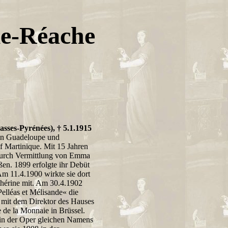
le-Réache
asses-Pyrénées), † 5.1.1915
eln Guadeloupe und
uf Martinique. Mit 15 Jahren
 Durch Vermittlung von Emma
ßen. 1899 erfolgte ihr Debüt
m 11.4.1900 wirkte sie dort
thérine mit. Am 30.4.1902
elléas et Mélisande« die
g mit dem Direktor des Hauses
 de la Monnaie in Brüssel.
 in der Oper gleichen Namens