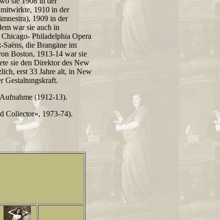
o sie 1908 in der
mitwirkte, 1910 in der
ämnestra), 1909 in der
dem war sie auch in
r Chicago- Philadelphia Opera
t-Saëns, die Brangäne im
 von Boston, 1913-14 war sie
tete sie den Direktor des New
ich, erst 33 Jahre alt, in New
r Gestaltungskraft.
a-Aufnahme (1912-13).
d Collector«, 1973-74).