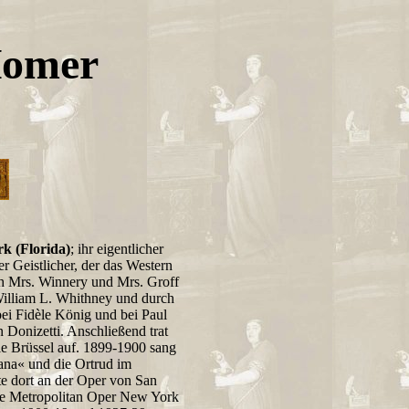
Homer
rk (Florida)
; ihr eigentlicher
r Geistlicher, der das Western
ch Mrs. Winnery und Mrs. Groff
illiam L. Whithney und durch
bei Fidèle König und bei Paul
 Donizetti. Anschließend trat
e Brüssel auf. 1899-1900 sang
ana« und die Ortrud im
e dort an der Oper von San
die Metropolitan Oper New York