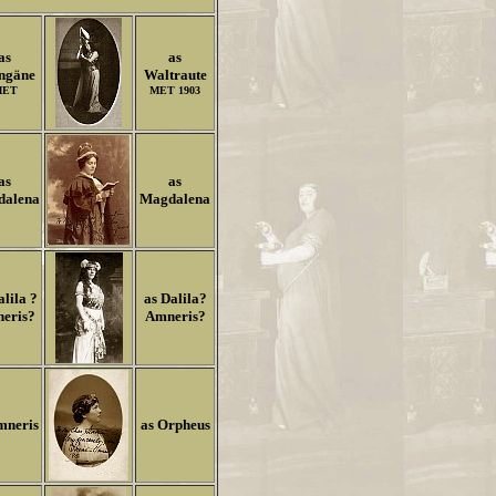
as
as
ngäne
Waltraute
MET
MET 1903
as
as
dalena
Magdalena
alila ?
as Dalila?
eris?
Amneris?
mneris
as Orpheus