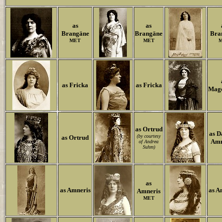
as
as
Brangäne
Brangäne
Bra
MET
MET
as Fricka
as Fricka
Mag
as Ortrud
as D
(by courtesy
as Ortrud
Amn
of Andrea
Suhm)
as
as Amneris
as A
Amneris
MET