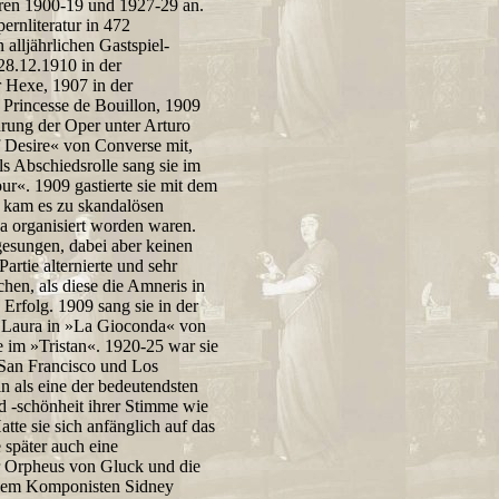
ahren 1900-19 und 1927-29 an.
pernliteratur in 472
alljährlichen Gastspiel-
28.12.1910 in der
 Hexe, 1907 in der
Princesse de Bouillon, 1909
rung der Oper unter Arturo
f Desire« von Converse mit,
 Abschiedsrolle sang sie im
«. 1909 gastierte sie mit dem
i kam es zu skandalösen
na organisiert worden waren.
esungen, dabei aber keinen
Partie alternierte und sehr
chen, als diese die Amneris in
Erfolg. 1909 sang sie in der
e Laura in »La Gioconda« von
e im »Tristan«. 1920-25 war sie
 San Francisco und Los
n als eine der bedeutendsten
nd -schönheit ihrer Stimme wie
e sie sich anfänglich auf das
e später auch eine
r Orpheus von Gluck und die
t dem Komponisten Sidney