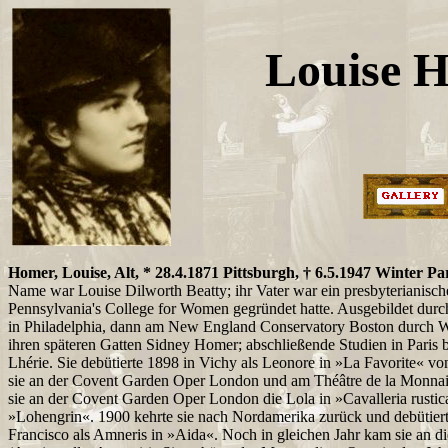
Louise 
Homer, Louise, Alt, * 28.4.1871 Pittsburgh, † 6.5.1947 Winter Pa
Name war Louise Dilworth Beatty; ihr Vater war ein presbyterianische
Pennsylvania's College for Women gegründet hatte. Ausgebildet dur
in Philadelphia, dann am New England Conservatory Boston durch W
ihren späteren Gatten Sidney Homer; abschließende Studien in Paris 
Lhérie. Sie debütierte 1898 in Vichy als Leonore in »La Favorite« von
sie an der Covent Garden Oper London und am Théâtre de la Monnai
sie an der Covent Garden Oper London die Lola in »Cavalleria rustic
»Lohengrin«. 1900 kehrte sie nach Nordamerika zurück und debütiert
Francisco als Amneris in »Aida«. Noch in gleichen Jahr kam sie an 