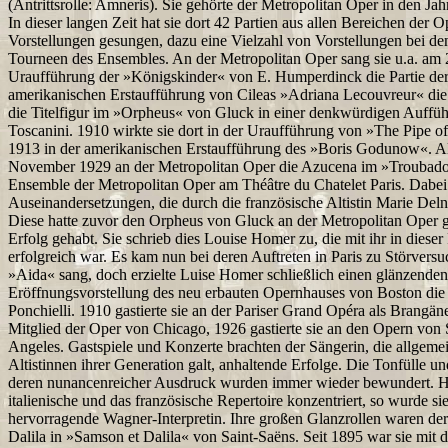
(Antrittsrolle: Amneris). Sie gehörte der Metropolitan Oper in den J
In dieser langen Zeit hat sie dort 42 Partien aus allen Bereichen der O
Vorstellungen gesungen, dazu eine Vielzahl von Vorstellungen bei den 
Tourneen des Ensembles. An der Metropolitan Oper sang sie u.a. am 
Uraufführung der »Königskinder« von E. Humperdinck die Partie der
amerikanischen Erstaufführung von Cileas »Adriana Lecouvreur« die 
die Titelfigur im »Orpheus« von Gluck in einer denkwürdigen Auffüh
Toscanini. 1910 wirkte sie dort in der Uraufführung von »The Pipe o
1913 in der amerikanischen Erstaufführung des »Boris Godunow«. Als
November 1929 an der Metropolitan Oper die Azucena im »Troubadour
Ensemble der Metropolitan Oper am Théâtre du Chatelet Paris. Dabe
Auseinandersetzungen, die durch die französische Altistin Marie Del
Diese hatte zuvor den Orpheus von Gluck an der Metropolitan Oper g
Erfolg gehabt. Sie schrieb dies Louise Homer zu, die mit ihr in dieser 
erfolgreich war. Es kam nun bei deren Auftreten in Paris zu Störversu
»Aida« sang, doch erzielte Luise Homer schließlich einen glänzenden 
Eröffnungsvorstellung des neu erbauten Opernhauses von Boston di
Ponchielli. 1910 gastierte sie an der Pariser Grand Opéra als Brangän
Mitglied der Oper von Chicago, 1926 gastierte sie an den Opern von
Angeles. Gastspiele und Konzerte brachten der Sängerin, die allgemei
Altistinnen ihrer Generation galt, anhaltende Erfolge. Die Tonfülle u
deren nunancenreicher Ausdruck wurden immer wieder bewundert. Hatt
italienische und das französische Repertoire konzentriert, so wurde si
hervorragende Wagner-Interpretin. Ihre großen Glanzrollen waren de
Dalila in »Samson et Dalila« von Saint-Saëns. Seit 1895 war sie mi