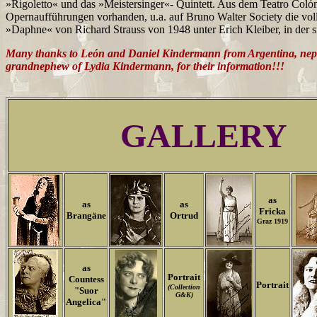
»Rigoletto« und das »Meistersinger«- Quintett. Aus dem Teatro Colón
Opernaufführungen vorhanden, u.a. auf Bruno Walter Society die vol
»Daphne« von Richard Strauss von 1948 unter Erich Kleiber, in der si
Many thanks to León and Daniel Kindermann from Argentina, ne
grandnephew of Lydia Kindermann, for their information!!!
GALLERY
as
as
as
Fricka
Brangäne
Ortrud
Graz 1919
as
Portrait
Countess
Portrait
(Collection
"Suor
G&K)
Angelica"