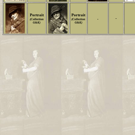
Portrait
Portrait
.
-
(Collection
(Collection
G&K)
G&K)