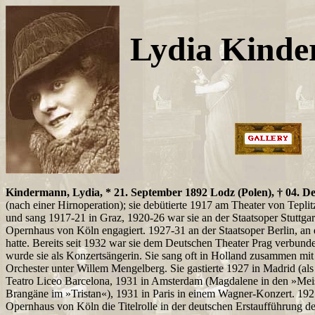
Lydia Kind
Kindermann, Lydia, * 21. September 1892 Lodz (Polen), † 04. 
(nach einer Hirnoperation); sie debütierte 1917 am Theater von Tepli
und sang 1917-21 in Graz, 1920-26 war sie an der Staatsoper Stuttga
Opernhaus von Köln engagiert. 1927-31 an der Staatsoper Berlin, an 
hatte. Bereits seit 1932 war sie dem Deutschen Theater Prag verbun
wurde sie als Konzertsängerin. Sie sang oft in Holland zusammen m
Orchester unter Willem Mengelberg. Sie gastierte 1927 in Madrid (als
Teatro Liceo Barcelona, 1931 in Amsterdam (Magdalene in den »Mei
Brangäne im »Tristan«), 1931 in Paris in einem Wagner-Konzert. 192
Opernhaus von Köln die Titelrolle in der deutschen Erstaufführung d