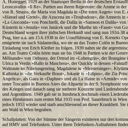
A. Honegger, 1929 an der Staatsoper Berlin in der deutschen Erstauf
Leoncavallos »Il Re«. Partien aus ihrem Repertoire: die Amme in der
von R. Strauss, die Maria von Magdala in »Die toten Augen« von E. d
»Hänsel und Gretel«, die Azucena im »Troubadour«, die Amneris in »
»La Gioconda« von Ponchielli, die Dalila in »Samson et Dalila« von 
Küsterin in »Jenufa« von Janácek und die Marthe im »Faust« von Gou
Deutschland wegen ihrer jüdischen Herkunft und sang nun 1934-38 
Prag, hier u.a. am 15.6.1938 in der Uraufführung von E. Kreneks Op
emigrierte sie nach Südamerika, wo sie an das Teatro Colón in Bueno
Einladung von Erich Kleiber zu folgen. 1939 nahm sie die argentinisc
an. Am Teatro Colón hörte man sie bis 1948 in Partien wie der Genevi
Mélisande« von Debussy, der Ortrud im »Lohengrin«, der Brangäne i
Ulrica in Verdis »Ballo in Maschera«, der Quickly in dessen »Falstaff
Waltraute im Nibelungenring, Magdalene in »Meistersinger«, Klytämn
Kathinka in »die Verkaufte Braut«, Jokaste in »Edipus«, die Zia Prin
Angelica«, als Gaea in »Daphne« und als La Haine in »Armide« von 
unter Toscanini in Buenos Aires die Altpartie in der 9. Symphonie 
des Krieges und danach sang sie mehrere Konzerte und Liederabende
und Argentinien. 1949 gab sie in Innsbruck nochmals einen Liedera
eines Hirntumors zum ersten Mal 1935 von Prof. Sauerbruch in Wien o
jedoch 1953 wieder und starb anschliessend an dieser Krankheit. Sie i
am Wald in Wien begraben.
Schallplatten: Von der Stimme der Sängerin existieren nur drei kommer
auf HMV und Telefunken. Unter ihren Telefunken-Aufnahmen finden 