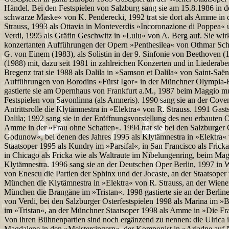
Händel. Bei den Festspielen von Salzburg sang sie am 15.8.1986 in 
schwarze Maske« von K. Penderecki, 1992 trat sie dort als Amme in 
Strauss, 1993 als Ottavia in Monteverdis »Incoronazione di Poppea« 
Verdi, 1995 als Gräfin Geschwitz in »Lulu« von A. Berg auf. Sie wirk
konzertanten Aufführungen der Opern »Penthesilea« von Othmar Sc
G. von Einem (1983), als Solistin in der 9. Sinfonie von Beethoven
(1988) mit, dazu seit 1981 in zahlreichen Konzerten und in Liederab
Bregenz trat sie 1988 als Dalila in »Samson et Dalila« von Saint-Saën
Aufführungen von Borodins »Fürst Igor« in der Münchner Olympia-
gastierte sie am Opernhaus von Frankfurt a.M., 1987 beim Maggio mu
Festspielen von Savonlinna (als Amneris). 1990 sang sie an der Cov
Antrittsrolle die Klytämnestra in »Elektra« von R. Strauss. 1991 Gasts
Dalila; 1992 sang sie in der Eröffnungsvorstellung des neu erbauten
Amme in der »Frau ohne Schatten«. 1994 trat sie bei den Salzburger O
Godunow«, bei denen des Jahres 1995 als Klytämnestra in »Elektra« 
Staatsoper 1995 als Kundry im »Parsifal«, in San Francisco als Fricka
in Chicago als Fricka wie als Waltraute im Nibelungenring, beim Mag
Klytämnestra. 1996 sang sie an der Deutschen Oper Berlin, 1997 in
von Enescu die Partien der Sphinx und der Jocaste, an der Staatsope
München die Klytämnestra in »Elektra« von R. Strauss, an der Wiene
München die Brangäne im »Tristan«. 1998 gastierte sie an der Berline
von Verdi, bei den Salzburger Osterfestspielen 1998 als Marina im 
im »Tristan«, an der Münchner Staatsoper 1998 als Amme in »Die Fra
Von ihren Bühnenpartien sind noch ergänzend zu nennen: die Ulrica i
Magdalene in den »Meistersingern«, der Komponist in »Ariadne auf N