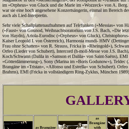
im »Orpheus« von Gluck und die Marie im »Wozzeck« von A. Berg.
war sie eine hoch angesehene Konzertsängerin, einmal im Bereich de
auch als Lied-Interpretin.
Sehr viele Schallplattenaufnahmen auf Telefunken (»Messias« von Hä
(»Faust« von Gounod, Weihnachtsoratorium von J.S. Bach, »Die let
von Haydn), Ariola-Eurodisc (»Orpheus« von Gluck), Christophorus-Ve
Kaiser Leopold I. von Österreich), Harmonia mundi- HMV (Dettin
Frau ohne Schatten« von R. Strauss, Fricka in »Rheingold«), Schwan
Orfeo (Lieder von Schubert), Intercord (h-moll-Messe von J.S. Bac
Koch/Schwann (Dalila in »Samson et Dalila« von Saint-Saëns), EMI (
»Götterdämmerung«), Sony (Marina im »Boris Godunow«), Teldec (J
Brangäne im »Tristan«, »Alfonso und Estrella« von Schubert). Orfeo 
Brahms), EMI (Fricka in vollständigem Ring-Zyklus, München 1989)
GALLER
as
Brangäne
as Brangäne
with