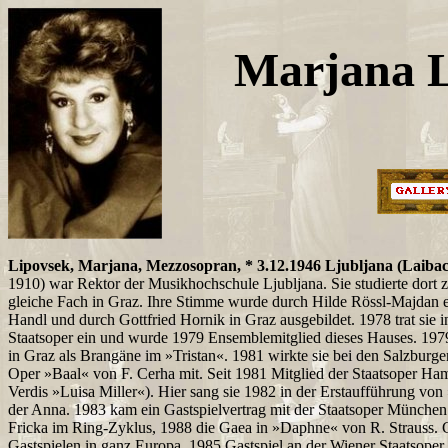
Marjana L
Lipovsek, Marjana, Mezzosopran, * 3.12.1946 Ljubljana (Laiba
1910) war Rektor der Musikhochschule Ljubljana. Sie studierte dort
gleiche Fach in Graz. Ihre Stimme wurde durch Hilde Rössl-Majdan 
Handl und durch Gottfried Hornik in Graz ausgebildet. 1978 trat sie 
Staatsoper ein und wurde 1979 Ensemblemitglied dieses Hauses. 1979 
in Graz als Brangäne im »Tristan«. 1981 wirkte sie bei den Salzburge
Oper »Baal« von F. Cerha mit. Seit 1981 Mitglied der Staatsoper Hamb
Verdis »Luisa Miller«). Hier sang sie 1982 in der Erstaufführung von
der Anna. 1983 kam ein Gastspielvertrag mit der Staatsoper München 
Fricka im Ring-Zyklus, 1988 die Gaea in »Daphne« von R. Strauss. 
Gastspielen in ganz Europa. 1985 Gastspiel an der Wiener Staatsoper 