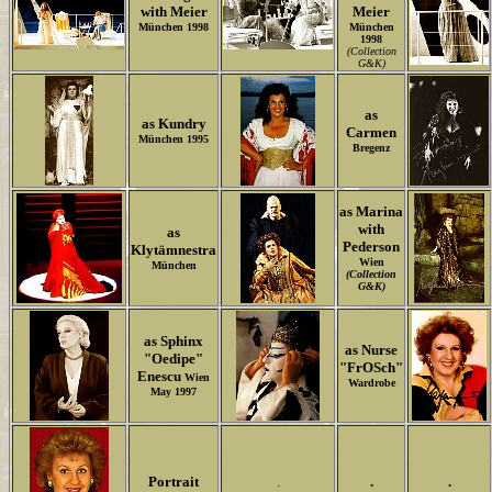
with Meier
Meier
München 1998
München
1998
(Collection
G&K)
as
as Kundry
Carmen
München 1995
Bregenz
as Marina
with
as
Pederson
Klytämnestra
Wien
München
(Collection
G&K)
as Sphinx
as Nurse
"Oedipe"
"FrOSch"
Enescu
Wien
Wardrobe
May 1997
Portrait
.
.
.