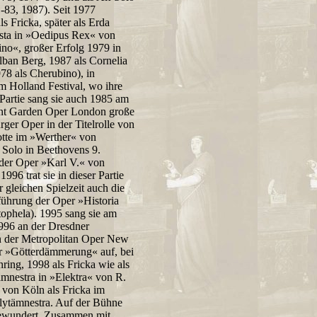
-83, 1987). Seit 1977
s Fricka, später als Erda
casta in »Oedipus Rex« von
tino«, großer Erfolg 1979 in
ban Berg, 1987 als Cornelia
78 als Cherubino), in
 Holland Festival, wo ihre
Partie sang sie auch 1985 am
ent Garden Oper London große
er Oper in der Titelrolle von
otte im »Werther« von
 Solo in Beethovens 9.
 der Oper »Karl V.« von
96 trat sie in dieser Partie
 gleichen Spielzeit auch die
führung der Oper »Historia
tophela). 1995 sang sie am
996 an der Dresdner
n der Metropolitan Oper New
der »Götterdämmerung« auf, bei
ring, 1998 als Fricka wie als
ämnestra in »Elektra« von R.
 von Köln als Fricka im
lytämnestra. Auf der Bühne
 bewundert. Zusammen mit