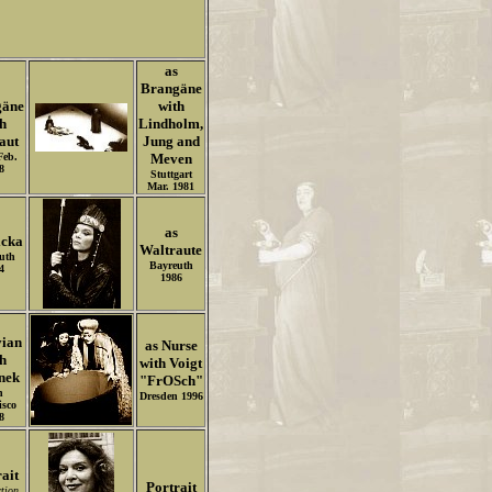
as
Brangäne
gäne
with
h
Lindholm,
aut
Jung and
Feb.
Meven
8
Stuttgart
Mar. 1981
as
icka
Waltraute
uth
Bayreuth
4
1986
vian
as Nurse
h
with Voigt
nek
"FrOSch"
n
Dresden 1996
isco
8
ait
Portrait
ction