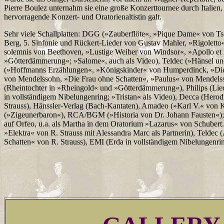
Pierre Boulez unternahm sie eine große Konzerttournee durch Italien, 
hervorragende Konzert- und Oratorienaltistin galt.
Sehr viele Schallplatten: DGG (»Zauberflöte«, »Pique Dame« von T
Berg, 5. Sinfonie und Rückert-Lieder von Gustav Mahler, »Rigoletto«
solemnis von Beethoven, »Lustige Weiber von Windsor«, »Apollo et
»Götterdämmerung«; »Salome«, auch als Video), Teldec (»Hänsel u
(»Hoffmanns Erzählungen«, »Königskinder« von Humperdinck, »Di
von Mendelssohn, »Die Frau ohne Schatten«, »Paulus« von Mendelss
(Rheintochter in »Rheingold« und »Götterdämmerung«), Philips (Lie
in vollständigem Nibelungenring; »Tristan« als Video), Decca (Hero
Strauss), Hänssler-Verlag (Bach-Kantaten), Amadeo (»Karl V.« von
(»Zigeunerbaron«), RCA/BGM (»Historia von Dr. Johann Fausten«); 
auf Orfeo, u.a. als Martha in dem Oratorium »Lazarus« von Schuber
»Elektra« von R. Strauss mit Alessandra Marc als Partnerin), Telde
Schatten« von R. Strauss), EMI (Erda in vollständigem Nibelungenr