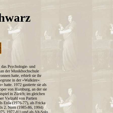
hwarz
n das Psychologie- und
 an der Musikhochschule
en hatte, erhielt sie ihr
iegrune in der »Walküre«
 hatte. 1972 gastierte sie als
soper von Hamburg, an der sie
tspiel in Zürich; im gleichen
ner Vielzahl von Partien
ls Erda (1976-77), als Fricka
als 2. Norn (1985-86, 1994)
75, 1977-81) und als Alt-Solo