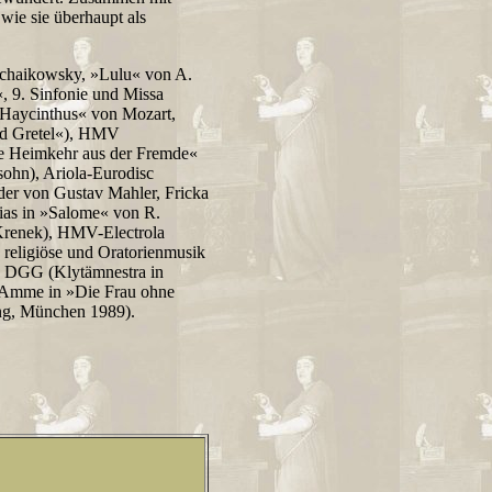
wie sie überhaupt als
schaikowsky, »Lulu« von A.
, 9. Sinfonie und Missa
 Haycinthus« von Mozart,
nd Gretel«), HMV
e Heimkehr aus der Fremde«
ohn), Ariola-Eurodisc
der von Gustav Mahler, Fricka
dias in »Salome« von R.
 Krenek), HMV-Electrola
religiöse und Oratorienmusik
t. DGG (Klytämnestra in
c (Amme in »Die Frau ohne
ing, München 1989).