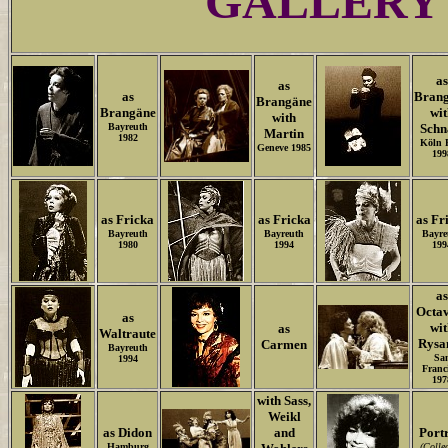
GALLERY
as
as
as
Bran
Brangäne
Brangäne
wit
with
Bayreuth
Schn
Martin
1982
Köln 
Geneve 1985
199
as Fricka
as Fricka
as Fr
Bayreuth
Bayreuth
Bayre
1980
1994
199
as
Octa
as
wit
as
Waltraute
Rysa
Carmen
Bayreuth
Sa
1994
Franc
197
with Sass,
Weikl
as Didon
and
Portr
Hamburg
(Colle