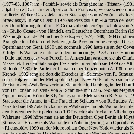
(1977-83, 1987) im »Parsifal« sowie als Brangäne im »Tristan« (1981
alljährlich zu Gast an der Oper von San Francisco, wo sie wiederum al
brillierte. Weitere Gastspiele an der Staatsoper von Wien (u.a. als Jo
Strawinsky), in Paris (Debüt 1976 als Preziosilla in »La forza del des
der Uraufführung der durch F. Cerha vollendeten Oper »Lulu« von Al
in »Giulio Cesare« von Händel), am Deutschen Opernhaus Berlin (19
Washington, an der Münchner Staatsoper (1974, 1980, 1984) und beim
Brangäne in »Tristan und Isolde« große Bewunderung erregte. Diese 
Opernhaus von Genf. 1980 und nochmals 1990 hatte sie an der Cov
Erfolge als Waltraute in der »Götterdämmerung«, 1983 an der Hamburg
»Dido and Aeneas« von Purcell. In Amsterdam gastierte sie als Charl
Massenet. Bei den Salzburger Festspielen übernahm sie 1979 das Alt-
Sinfonie, 1980 die Partie der Juana in einer konzertanten Aufführung
Krenek. 1992 sang sie dort die Herodias in »Salome« von R. Strauss; 19
sehr erfolgreich an der Metropolitan Oper New York auf, wo sie in der
Fricka in der »Walküre« vortrug. Sie wirkte in Hamburg in der Urauf
von Dr. Johann Fausten« von A. Schnittke mit (22.6.1995 als Mephis
Opernhaus von Köln die Klytämnestra in »Elektra« von R. Strauss, 1
Staatsoper die Amme in »Die Frau ohne Schatten« von R. Strauss. A
York trat sie 1997 als Fricka in der »Walküre« und als Waltraute in 
den Bayreuther Festspielen von 1997 wieder als Fricka im Nibelungen
Waltraute. 1998 hörte man sie an der Deutschen Oper Berlin als Klyt
Strauss, als Erda wie als Waltraute im Nibelungenring, am Opernhaus
»Rheingold«, 1999 an der Metropolitan Oper New York wieder als K
wurde sie als Sänger-Darstellerin, vor allem im Wagner-Repertoire,