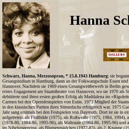
Hanna Sc
Schwarz, Hanna, Mezzosopran, * 15.8.1943 Hamburg
; sie began
Gesangstudium in Hamburg, dann an der Folkwangschule Essen und
Hannover. Nachdem sie 1969 einen Gesangwettbewerb in Berlin gewonn
erstes Engagement am Staatstheater von Hannover, wo sie 1970 als S
debütierte und ihren ersten großen Erfolg als Maddalena im »Rigoletto«
Carmen bei den Opernfestspielen von Eutin. 1973 Mitglied der Staat
in den klassischen Partien ihres Stimmfachs erfolgreich war. 1975 Gas
Jahr sang erstmals bei den Festspielen von Bayreuth. Dort ist sie in ei
aufgetreten: als Floßhilde (1975), als Roßweiße (1975, 1984, 1994), a
(1978-80, 1984-86, 1995-96), als Waltraute (1984-86, 1995-96) und 
im Nibelungenring, als Blumenmädchen (1977-83), als 2. Knappe (19