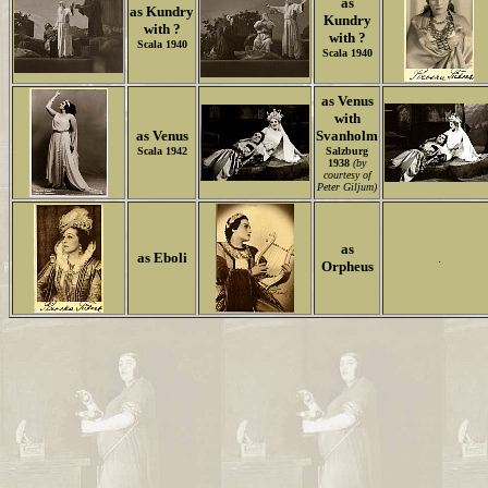
as
as
Kundry
Kundry
with ?
with ?
Scala 1940
Scala 1940
as Venus
with
as Venus
Svanholm
Scala 1942
Salzburg
1938
(by
courtesy of
Peter Giljum)
as
as Eboli
.
Orpheus