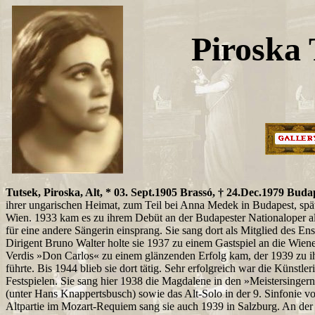
Piroska 
Tutsek, Piroska, Alt, * 03. Sept.1905 Brassó, † 24.Dec.1979 Buda
ihrer ungarischen Heimat, zum Teil bei Anna Medek in Budapest, spä
Wien. 1933 kam es zu ihrem Debüt an der Budapester Nationaloper al
für eine andere Sängerin einsprang. Sie sang dort als Mitglied des E
Dirigent Bruno Walter holte sie 1937 zu einem Gastspiel an die Wiener
Verdis »Don Carlos« zu einem glänzenden Erfolg kam, der 1939 zu i
führte. Bis 1944 blieb sie dort tätig. Sehr erfolgreich war die Künstl
Festspielen. Sie sang hier 1938 die Magdalene in den »Meistersinge
(unter Hans Knappertsbusch) sowie das Alt-Solo in der 9. Sinfonie v
Altpartie im Mozart-Requiem sang sie auch 1939 in Salzburg. An der 