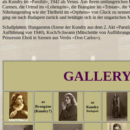
als Kundry im »Parsifal«, 1942 als Venus. Aus ihrem umfangreichen 
Carmen, die Ortrud im »Lohengrin«, die Brangäne im »Tristan«, die W
Nibelungenring wie der Titelheld im »Orpheus« von Gluck zu nenne
ging sie nach Budapest zurück und betätigte sich in der ungarischen 
Schallplatten: Hungaroton (Szene der Kundry aus dem 2. Akt »Parsifal
Aufführung von 1940), Koch/Schwann (Mitschnitte von Aufführungen
Prinzessin Eboli in Szenen aus Verdis »Don Carlos«).
GALLER
as
as
Brangäne
Kundry
(Kundry?)
Budapest