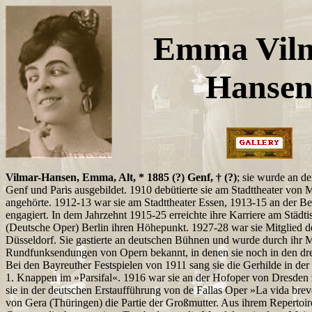
Emma Vil
Hanse
Vilmar-Hansen, Emma, Alt, * 1885 (?) Genf, † (?)
; sie wurde an d
Genf und Paris ausgebildet. 1910 debütierte sie am Stadttheater von 
angehörte. 1912-13 war sie am Stadttheater Essen, 1913-15 an der Be
engagiert. In dem Jahrzehnt 1915-25 erreichte ihre Karriere am Städ
(Deutsche Oper) Berlin ihren Höhepunkt. 1927-28 war sie Mitglied 
Düsseldorf. Sie gastierte an deutschen Bühnen und wurde durch ihr M
Rundfunksendungen von Opern bekannt, in denen sie noch in den drei
Bei den Bayreuther Festspielen von 1911 sang sie die Gerhilde in de
1. Knappen im »Parsifal«. 1916 war sie an der Hofoper von Dresden 
sie in der deutschen Erstaufführung von de Fallas Oper »La vida bre
von Gera (Thüringen) die Partie der Großmutter. Aus ihrem Repertoir