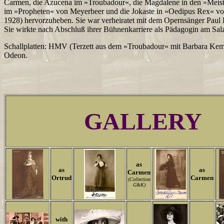
Carmen, die Azucena im »Troubadour«, die Magdalene in den »Meiste
im »Propheten« von Meyerbeer und die Jokaste in »Oedipus Rex« von
1928) hervorzuheben. Sie war verheiratet mit dem Opernsänger Paul
Sie wirkte nach Abschluß ihrer Bühnenkarriere als Pädagogin am Sa
Schallplatten: HMV (Terzett aus dem »Troubadour« mit Barbara Kem
Odeon.
GALLERY
as
as
as
Carmen
Ortrud
Carmen
(Collection
G&K)
with