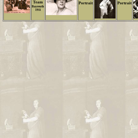
Team
Portrait
Portrait
Bayreuth
1911