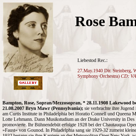
Rose Bam
Liebestod Rec.:
27.May.1940 Dir. Steinberg, W
Symphony Orchestra)
CD: VA
Bampton, Rose, Sopran/Mezzosopran, * 28.11.1908 Lakewood bei
21.08.2007 Bryn Mawr (Pennsylvania);
sie verbrachte ihre Jugend
am Curtis Institute in Philadelphia bei Horatio Connell und Queena M
Lotte Lehmann. Dann Musikstudium an der Drake University in Des 
promovierte. Ihr Bühnendebüt erfolgte 1928 bei der Chautauqua Oper
»Faust« von Gounod. In Philadelphia sang sie 1929-32 zumeist klei
1932 begann sie ihre Karriere an der Metropolitan Oper New York, wo s