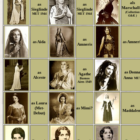
als
as
as
Marschall
Sieglinde
Sieglinde
(Collection
MET 1944
MET 1944
G&K )
as
as Aida
as Amner
Amneris
as
as Donn
as
Agathe
Alceste
Anna
ME
Buenos
Aires 1949
as Laura
as
(Met-
as Mimi?
Maddale
Debut)