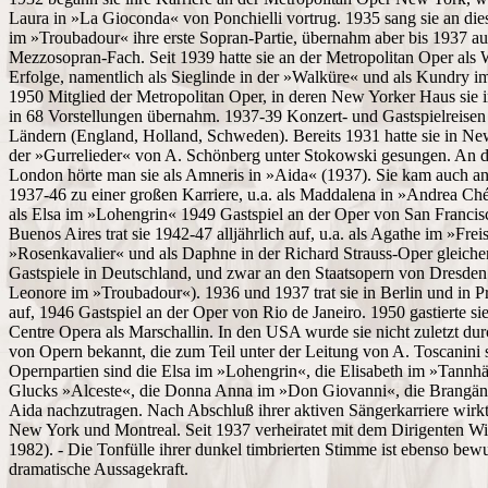
Laura in »La Gioconda« von Ponchielli vortrug. 1935 sang sie an di
im »Troubadour« ihre erste Sopran-Partie, übernahm aber bis 1937 a
Mezzosopran-Fach. Seit 1939 hatte sie an der Metropolitan Oper als W
Erfolge, namentlich als Sieglinde in der »Walküre« und als Kundry im 
1950 Mitglied der Metropolitan Oper, in deren New Yorker Haus sie in
in 68 Vorstellungen übernahm. 1937-39 Konzert- und Gastspielreisen
Ländern (England, Holland, Schweden). Bereits 1931 hatte sie in Ne
der »Gurrelieder« von A. Schönberg unter Stokowski gesungen. An 
London hörte man sie als Amneris in »Aida« (1937). Sie kam auch a
1937-46 zu einer großen Karriere, u.a. als Maddalena in »Andrea C
als Elsa im »Lohengrin« 1949 Gastspiel an der Oper von San Franci
Buenos Aires trat sie 1942-47 alljährlich auf, u.a. als Agathe im »Frei
»Rosenkavalier« und als Daphne in der Richard Strauss-Oper gleich
Gastspiele in Deutschland, und zwar an den Staatsopern von Dresden
Leonore im »Troubadour«). 1936 und 1937 trat sie in Berlin und in P
auf, 1946 Gastspiel an der Oper von Rio de Janeiro. 1950 gastierte s
Centre Opera als Marschallin. In den USA wurde sie nicht zuletzt 
von Opern bekannt, die zum Teil unter der Leitung von A. Toscanini s
Opernpartien sind die Elsa im »Lohengrin«, die Elisabeth im »Tannhäus
Glucks »Alceste«, die Donna Anna im »Don Giovanni«, die Brangäne
Aida nachzutragen. Nach Abschluß ihrer aktiven Sängerkarriere wirkt
New York und Montreal. Seit 1937 verheiratet mit dem Dirigenten Wilf
1982). - Die Tonfülle ihrer dunkel timbrierten Stimme ist ebenso be
dramatische Aussagekraft.