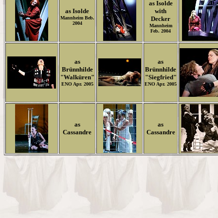
as Isolde
as Isolde
with
Mannheim Beb.
Decker
2004
Mannheim
Feb. 2004
as
as
Brünnhilde
Brünnhilde
"Walküren"
"Siegfried"
ENO Apr. 2005
ENO
Apr. 2005
as
as
Cassandre
Cassandre