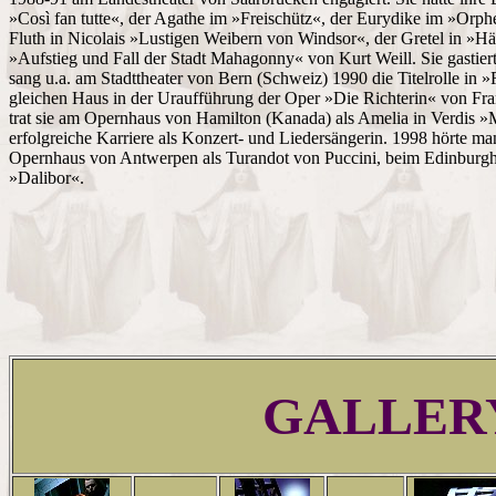
»Così fan tutte«, der Agathe im »Freischütz«, der Eurydike im »Orph
Fluth in Nicolais »Lustigen Weibern von Windsor«, der Gretel in »Hä
»Aufstieg und Fall der Stadt Mahagonny« von Kurt Weill. Sie gastie
sang u.a. am Stadttheater von Bern (Schweiz) 1990 die Titelrolle i
gleichen Haus in der Uraufführung der Oper »Die Richterin« von Fran
trat sie am Opernhaus von Hamilton (Kanada) als Amelia in Verdis »
erfolgreiche Karriere als Konzert- und Liedersängerin. 1998 hörte m
Opernhaus von Antwerpen als Turandot von Puccini, beim Edinburgh 
»Dalibor«.
GALLER