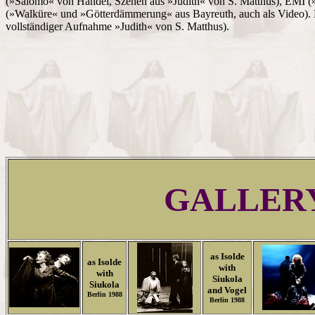
(»Salomo« von Händel, Szenen aus »Judith« von S. Matthus), EMI 
(»Walküre« und »Götterdämmerung« aus Bayreuth, auch als Video). Ber
vollständiger Aufnahme »Judith« von S. Matthus).
GALLER
as Isolde
as Isolde
with
with
Siukola
Siukola
and Vogel
Berlin 1988
Berlin 1988