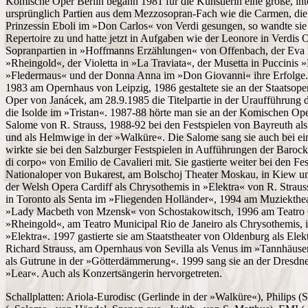
Komische Oper Berlin begann 1981 für die Künstlerin eine große, inte
ursprünglich Partien aus dem Mezzosopran-Fach wie die Carmen, die D
Prinzessin Eboli im »Don Carlos« von Verdi gesungen, so wandte sie
Repertoire zu und hatte jetzt in Aufgaben wie der Leonore in Verdis 
Sopranpartien in »Hoffmanns Erzählungen« von Offenbach, der Eva i
»Rheingold«, der Violetta in »La Traviata«, der Musetta in Puccinis
»Fledermaus« und der Donna Anna im »Don Giovanni« ihre Erfolge. In 
1983 am Opernhaus von Leipzig, 1986 gestaltete sie an der Staatsoper
Oper von Janácek, am 28.9.1985 die Titelpartie in der Uraufführung 
die Isolde im »Tristan«. 1987-88 hörte man sie an der Komischen Op
Salome von R. Strauss, 1988-92 bei den Festspielen von Bayreuth a
und als Helmwige in der »Walküre«. Die Salome sang sie auch bei e
wirkte sie bei den Salzburger Festspielen in Aufführungen der Baro
di corpo« von Emilio de Cavalieri mit. Sie gastierte weiter bei den F
Nationaloper von Bukarest, am Bolschoj Theater Moskau, in Kiew un
der Welsh Opera Cardiff als Chrysothemis in »Elektra« von R. Strauss
in Toronto als Senta im »Fliegenden Holländer«, 1994 am Muziektheat
»Lady Macbeth von Mzensk« von Schostakowitsch, 1996 am Teatro C
»Rheingold«, am Teatro Municipal Rio de Janeiro als Chrysothemis, i
»Elektra«. 1997 gastierte sie am Staatstheater von Oldenburg als Ele
Richard Strauss, am Opernhaus von Sevilla als Venus im »Tannhäus
als Gutrune in der »Götterdämmerung«. 1999 sang sie an der Dresdne
»Lear«. Auch als Konzertsängerin hervorgetreten.
Schallplatten: Ariola-Eurodisc (Gerlinde in der »Walküre«), Philips