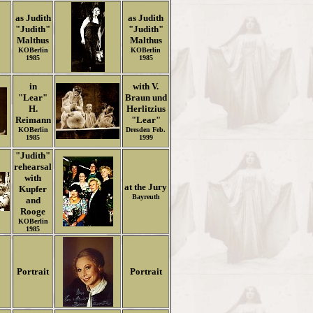
as Judith
as Judith
"Judith"
"Judith"
Malthus
Malthus
KOBerlin
KOBerlin
1985
1985
in
with V.
"Lear"
Braun und
H.
Herlitzius
Reimann
"Lear"
KOBerlin
Dresden Feb.
1985
1999
"Judith"
rehearsal
with
at the Jury
Kupfer
Bayreuth
and
Rooge
KOBerlin
1985
Portrait
Portrait