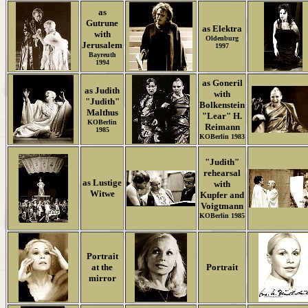
as
Gutrune
as Elektra
with
Oldenburg
Jerusalem
1997
Bayreuth
1994
as Goneril
as Judith
with
"Judith"
Bolkenstein
Malthus
"Lear" H.
KOBerlin
Reimann
1985
KOBerlin 1983
"Judith"
rehearsal
as Lustige
with
Witwe
Kupfer and
Voigtmann
KOBerlin 1985
Portrait
at the
Portrait
mirror