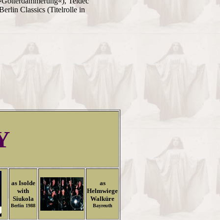
(»Götterdämmerung«), Teldec
lin Classics (Titelrolle in
Y
as Isolde
as
with
Helmwiege
Siukola
Walküre
Berlin 1988
Bayreuth