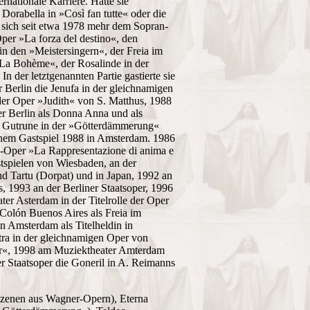
rnationale Karriere. Hatte sie
orabella in »Così fan tutte« oder die
 sich seit etwa 1978 mehr dem Sopran-
Oper »La forza del destino«, den
n den »Meistersingern«, der Freia im
 »La Bohème«, der Rosalinde in der
der letztgenannten Partie gastierte sie
 Berlin die Jenufa in der gleichnamigen
der Oper »Judith« von S. Matthus, 1988
er Berlin als Donna Anna und als
ls Gutrune in der »Götterdämmerung«
inem Gastspiel 1988 in Amsterdam. 1986
ck-Oper »La Rappresentazione di anima e
estspielen von Wiesbaden, an der
d Tartu (Dorpat) und in Japan, 1992 an
, 1993 an der Berliner Staatsoper, 1996
er Asterdam in der Titelrolle der Oper
olón Buenos Aires als Freia im
n Amsterdam als Titelheldin in
ktra in der gleichnamigen Oper von
er«, 1998 am Muziektheater Amterdam
r Staatsoper die Goneril in A. Reimanns
 (Szenen aus Wagner-Opern), Eterna