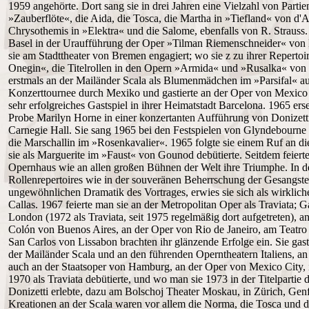
1959 angehörte. Dort sang sie in drei Jahren eine Vielzahl von Partie
»Zauberflöte«, die Aida, die Tosca, die Martha in »Tiefland« von d'Al
Chrysothemis in »Elektra« und die Salome, ebenfalls von R. Strauss.
Basel in der Uraufführung der Oper »Tilman Riemenschneider« von 
sie am Stadttheater von Bremen engagiert; wo sie z zu ihrer Repertoi
Onegin«, die Titelrollen in den Opern »Armida« und »Rusalka« von D
erstmals an der Mailänder Scala als Blumenmädchen im »Parsifal« au
Konzerttournee durch Mexiko und gastierte an der Oper von Mexico
sehr erfolgreiches Gastspiel in ihrer Heimatstadt Barcelona. 1965 er
Probe Marilyn Horne in einer konzertanten Aufführung von Donizetti
Carnegie Hall. Sie sang 1965 bei den Festspielen von Glyndebourne 
die Marschallin im »Rosenkavalier«. 1965 folgte sie einem Ruf an d
sie als Marguerite im »Faust« von Gounod debütierte. Seitdem feierte
Opernhaus wie an allen großen Bühnen der Welt ihre Triumphe. In der
Rollenrepertoires wie in der souveränen Beherrschung der Gesangste
ungewöhnlichen Dramatik des Vortrages, erwies sie sich als wirklic
Callas. 1967 feierte man sie an der Metropolitan Oper als Traviata;
London (1972 als Traviata, seit 1975 regelmäßig dort aufgetreten), a
Colón von Buenos Aires, an der Oper von Rio de Janeiro, am Teatro
San Carlos von Lissabon brachten ihr glänzende Erfolge ein. Sie gast
der Mailänder Scala und an den führenden Operntheatern Italiens, an
auch an der Staatsoper von Hamburg, an der Oper von Mexico City, 
1970 als Traviata debütierte, und wo man sie 1973 in der Titelparti
Donizetti erlebte, dazu am Bolschoj Theater Moskau, in Zürich, Gen
Kreationen an der Scala waren vor allem die Norma, die Tosca und di