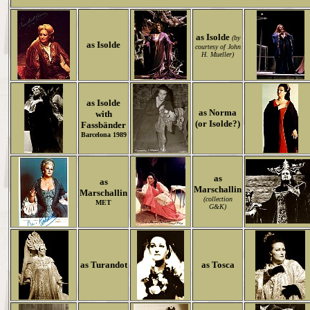
as Isolde
(by
as Isolde
courtesy of John
H. Mueller)
as Isolde
as Norma
with
(or Isolde?)
Fassbänder
Barcelona 1989
as
as
Marschallin
Marschallin
(collection
MET
G&K)
as Turandot
as Tosca