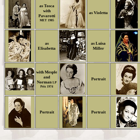
as Tosca
with
as Violetta
Pavarotti
MET 1985
as
as Luisa
Elisabetta
Miller
with Mesple
and
Portrait
Norman
LP
Prix 1974
Portrait
Portrait