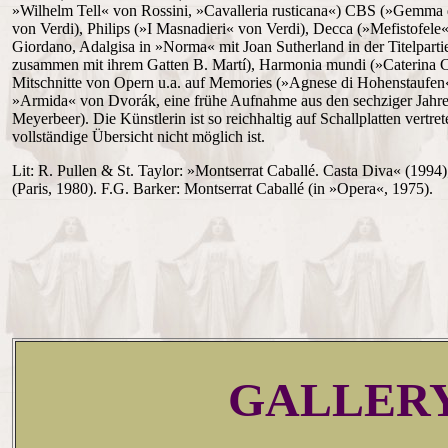
»Wilhelm Tell« von Rossini, »Cavalleria rusticana«) CBS (»Gemma 
von Verdi), Philips (»I Masnadieri« von Verdi), Decca (»Mefistofel
Giordano, Adalgisa in »Norma« mit Joan Sutherland in der Titelpart
zusammen mit ihrem Gatten B. Martí), Harmonia mundi (»Caterina C
Mitschnitte von Opern u.a. auf Memories (»Agnese di Hohenstaufen«
»Armida« von Dvorák, eine frühe Aufnahme aus den sechziger Jahr
Meyerbeer). Die Künstlerin ist so reichhaltig auf Schallplatten vertr
vollständige Übersicht nicht möglich ist.
Lit: R. Pullen & St. Taylor: »Montserrat Caballé. Casta Diva« (1994)
(Paris, 1980). F.G. Barker: Montserrat Caballé (in »Opera«, 1975).
GALLER