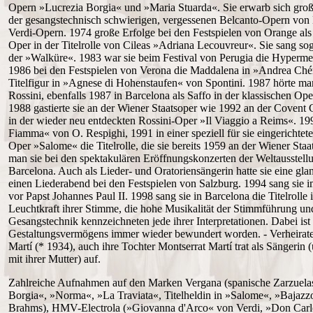
Opern »Lucrezia Borgia« und »Maria Stuarda«. Sie erwarb sich gro
der gesangstechnisch schwierigen, vergessenen Belcanto-Opern von Be
Verdi-Opern. 1974 große Erfolge bei den Festspielen von Orange al
Oper in der Titelrolle von Cileas »Adriana Lecouvreur«. Sie sang so
der »Walküre«. 1983 war sie beim Festival von Perugia die Hypermes
1986 bei den Festspielen von Verona die Maddalena in »Andrea Ché
Titelfigur in »Agnese di Hohenstaufen« von Spontini. 1987 hörte ma
Rossini, ebenfalls 1987 in Barcelona als Saffo in der klassischen O
1988 gastierte sie an der Wiener Staatsoper wie 1992 an der Coven
in der wieder neu entdeckten Rossini-Oper »Il Viaggio a Reims«. 199
Fiamma« von O. Respighi, 1991 in einer speziell für sie eingerichtet
Oper »Salome« die Titelrolle, die sie bereits 1959 an der Wiener Staa
man sie bei den spektakulären Eröffnungskonzerten der Weltausstell
Barcelona. Auch als Lieder- und Oratoriensängerin hatte sie eine glan
einen Liederabend bei den Festspielen von Salzburg. 1994 sang sie 
vor Papst Johannes Paul II. 1998 sang sie in Barcelona die Titelroll
Leuchtkraft ihrer Stimme, die hohe Musikalität der Stimmführung u
Gesangstechnik kennzeichneten jede ihrer Interpretationen. Dabei ist d
Gestaltungsvermögens immer wieder bewundert worden. - Verheirat
Martí (* 1934), auch ihre Tochter Montserrat Martí trat als Sängeri
mit ihrer Mutter) auf.
Zahlreiche Aufnahmen auf den Marken Vergana (spanische Zarzuelas
Borgia«, »Norma«, »La Traviata«, Titelheldin in »Salome«, »Bajaz
Brahms), HMV-Electrola (»Giovanna d'Arco« von Verdi, »Don Carl