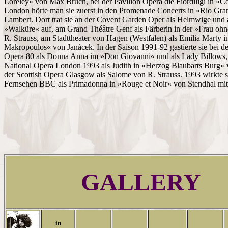
Loreley« von Max Bruch, bei der Pavilion Opera die Fiordiligi in »Cos
London hörte man sie zuerst in den Promenade Concerts in »Rio Gr
Lambert. Dort trat sie an der Covent Garden Oper als Helmwige und a
»Walküre« auf, am Grand Théâtre Genf als Färberin in der »Frau ohn
R. Strauss, am Stadttheater von Hagen (Westfalen) als Emilia Marty 
Makropoulos« von Janácek. In der Saison 1991-92 gastierte sie bei de
Opera 80 als Donna Anna im »Don Giovanni« und als Lady Billows, 
National Opera London 1993 als Judith in »Herzog Blaubarts Burg« 
der Scottish Opera Glasgow als Salome von R. Strauss. 1993 wirkte s
Fernsehen BBC als Primadonna in »Rouge et Noir« von Stendhal mit
GALLERY
in