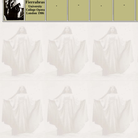
Fierrabras
.
-
.
-
University
College Opera
London 1986