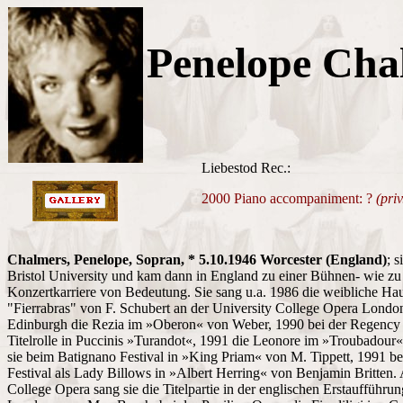
Penelope Cha
Liebestod Rec.:
2000 Piano accompaniment: ?
(priv
Chalmers, Penelope, Sopran, * 5.10.1946 Worcester (England)
; s
Bristol University und kam dann in England zu einer Bühnen- wie zu
Konzertkarriere von Bedeutung. Sie sang u.a. 1986 die weibliche Hau
"Fierrabras" von F. Schubert an der University College Opera Londo
Edinburgh die Rezia im »Oberon« von Weber, 1990 bei der Regency
Titelrolle in Puccinis »Turandot«, 1991 die Leonore im »Troubadour
sie beim Batignano Festival in »King Priam« von M. Tippett, 1991 
Festival als Lady Billows in »Albert Herring« von Benjamin Britten. 
College Opera sang sie die Titelpartie in der englischen Erstaufführu