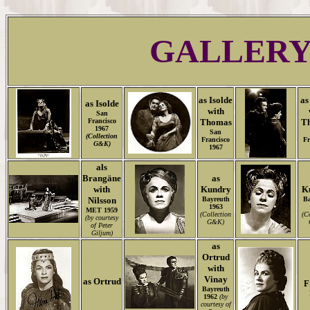
GALLER
as Isolde
as
as Isolde
with
San
Francisco
Thomas
T
1967
San
(Collection
Francisco
Fr
G&K)
1967
als
Brangäne
as
with
Kundry
K
Nilsson
Bayreuth
Ba
1963
MET 1959
(Collection
(Co
(by courtesy
G&K)
of Peter
Giljum)
as
Ortrud
with
Vinay
as Ortrud
F
Bayreuth
1962
(by
courtesy of