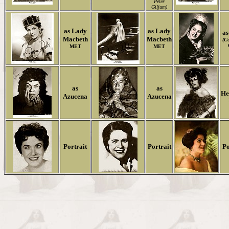
Peter
Giljum)
as Lady
as Lady
as
Macbeth
Macbeth
(Co
MET
MET
as
as
He
Azucena
Azucena
Portrait
Portrait
Po