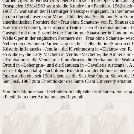
Garden Oper. Im Herbst 1958 feierte man sie an der Oper von Chicag
Festspielen 1961-1963 sang sie die Kundry im »Parsifal«, 1962 auch
1967-71 war sie an der Hamburger Staatsoper engagiert. In ihrer ame
an den Opernhäusern von Miami, Philadelphia, Seattle und San Francis
amerikanischen Premiere der »Frau ohne Schatten« von R. Strauss di
Isolde im »Tristan«), in Europa am Teatro Liceo Barcelona und am T
Gastspiel mit dem Ensemble der Hamburger Staatsoper in London, wo 
Wells Oper in der englischen Premiere der »Frau ohne Schatten« wied
Neben den erwähnten Partien sang sie die Titelheldin in »Samson et D
Küsterin in Janáceks »Jenufa«, die Klytämnestra in »Elektra« von R. 
en Aulide«, die Lady Macbeth in Verdis »Macbeth«, die Amneris in 
»Troubadour«, die Venus im »Tannhäuser«, die Fricka und die Waltra
Ortrud in »Lohengrin« und die Santuzza in »Cavalleria rusticana«. Au
sehr erfolgreich tätig. Nach ihrem Rücktritt von der Bühne richtete sie
Opernstudio ein, seit 1984 leitete sie die San José Opera. Sie wurde
San José, 1987 zum Ehrendoktor der Santa Clara University ernannt.
Von ihrer Stimme sind Telefunken-Schallplatten vorhanden. Sie sang 
»Parsifal« in einer Aufnahme aus Bayreuth.