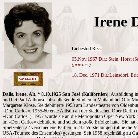
Irene D
Liebestod Rec.:
05.Nov.1967 Dir.: Stein, Horst (
(priv.rec.)
18. Dec. 1971 Dir.:Leinsdorf, E
Dalis, Irene, Alt, * 8.10.1925 San José (Kalifornien)
; Ausbildung i
und bei Paul Althouse, abschließende Studien in Mailand bei Otto Muel
Margarete Klose. Sie debütierte 1953 am Landestheater von Oldenburg
»Don Carlos«. 1955-60 erste Altistin an der Städtischen Oper Berlin (A
»Don Carlos«). 1957 wurde sie an die Metropolitan Oper New York be
im »Don Carlos« debütierte und seitdem große Erfolge hatte. Sie hat 
Spielzeiten 22 verschiedene Partien in 232 Vorstellungen (ohne die Vor
USA-Tournee des Ensembles) gesungen. Seit 1958 regelmäßig zu Ga