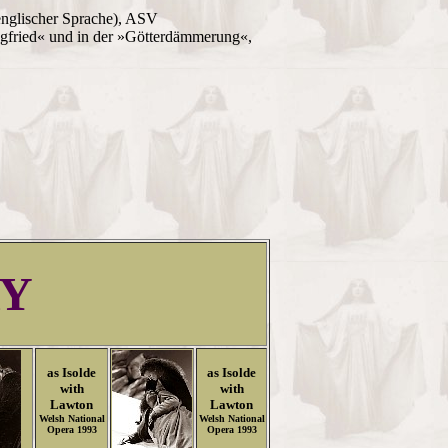
englischer Sprache), ASV
egfried« und in der »Götterdämmerung«,
Y
as Isolde
as Isolde
with
with
Lawton
Lawton
Welsh National
Welsh National
Opera 1993
Opera 1993