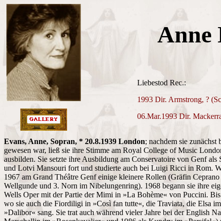
Anne 
Liebestod Rec.:
1993 Dir. Armstrong, ? (S
06.Mar.1993 Dir. Mackerras
Evans, Anne, Sopran, * 20.8.1939 London
; nachdem sie zunächst b
gewesen war, ließ sie ihre Stimme am Royal College of Music Londo
ausbilden. Sie setzte ihre Ausbildung am Conservatoire von Genf als
und Lotvi Mansouri fort und studierte auch bei Luigi Ricci in Rom. W
1967 am Grand Théâtre Genf einige kleinere Rollen (Gräfin Ceprano 
Wellgunde und 3. Norn im Nibelungenring). 1968 begann sie ihre eige
Wells Oper mit der Partie der Mimi in »La Bohème« von Puccini. Bis 
wo sie auch die Fiordiligi in »Così fan tutte«, die Traviata, die Els
»Dalibor« sang. Sie trat auch während vieler Jahre bei der English N