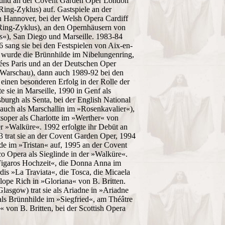
) und an der Covent Garden Oper London
 Ring-Zyklus) auf. Gastspiele an der
 Hannover, bei der Welsh Opera Cardiff
 Ring-Zyklus), an den Opernhäusern von
os«), San Diego und Marseille. 1983-84
6 sang sie bei den Festspielen von Aix-en-
 wurde die Brünnhilde im Nibelungenring,
ées Paris und an der Deutschen Oper
 Warschau), dann auch 1989-92 bei den
 einen besonderen Erfolg in der Rolle der
e sie in Marseille, 1990 in Genf als
burgh als Senta, bei der English National
auch als Marschallin im »Rosenkavalier«),
soper als Charlotte im »Werther« von
r »Walküre«. 1992 erfolgte ihr Debüt an
 trat sie an der Covent Garden Oper, 1994
de im »Tristan« auf, 1995 an der Covent
o Opera als Sieglinde in der »Walküre«.
»Figaros Hochzeit«, die Donna Anna im
dis »La Traviata«, die Tosca, die Micaela
ope Rich in »Gloriana« von B. Britten.
asgow) trat sie als Ariadne in »Ariadne
ls Brünnhilde im »Siegfried«, am Théâtre
 von B. Britten, bei der Scottish Opera