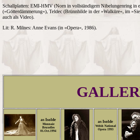
Schallplatten: EMI-HMV (Norn in vollständigem Nibelungenring in 
(»Götterdämmerung«), Teldec (Brünnhilde in der »Walküre«, im »Si
auch als Video).
Lit: R. Milnes: Anne Evans (in »Opera«, 1986).
GALLER
as Isolde
as Isolde
Monnaie
Welsh National
Bruxelles
Opera 1993
01.Oct.1994