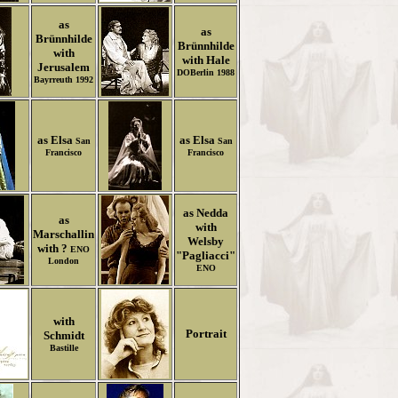
as
as
Brünnhilde
Brünnhilde
with
with Hale
Jerusalem
DOBerlin 1988
Bayrreuth 1992
as Elsa
as Elsa
San
San
Francisco
Francisco
as Nedda
as
with
Marschallin
Welsby
with ?
ENO
"Pagliacci"
London
ENO
with
Portrait
Schmidt
Bastille