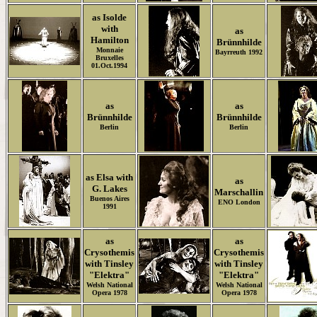
as Isolde
with
as
Hamilton
Brünnhilde
Monnaie
Bayrreuth 1992
Bruxelles
01.Oct.1994
as
as
Brünnhilde
Brünnhilde
Berlin
Berlin
as Elsa with
as
G. Lakes
Marschallin
Buenos Aires
ENO London
1991
as
as
Crysothemis
Crysothemis
with Tinsley
with Tinsley
"Elektra"
"Elektra"
Welsh National
Welsh National
Opera 1978
Opera 1978