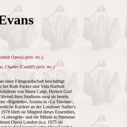
Evans
cottish Opera)
(priv. rec.)
, Charles (Cardiff)
(priv. rec.)
ei einer Filmgesellschaft beschäftigt
n bei Ruth Packer und Vida Harford
 Schülerin von Maria Carpi, Herbert Graf
ährend ihres Studiums sang sie bereits
im »Rigoletto«, Annina in »La Traviata«,
ntliche Karriere an der Londoner Sadler's
1978 blieb sie Mitglied dieses Ensembles,
a im »Lohengrin« und die Milada in Smetanas
ational Opera London (u.a. 1975 als