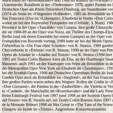
Marschallin im »Rosenkavalier« und 1986 als Kundry im »Parsifal«
(Antrittsrolle: Rosalinde in der »Fledermaus« 1978, später Partien im
Deutschen Oper am Rhein Düsseldorf-Duisburg, am Staatstheater von
(1974 als Senta im »Fliegenden Holländer«, 1985 als Brünnhilde im
San Francisco (Elsa im »Lohengrin«, Elisabetta in Verdis »Don Carl
wirkte sie bei den Bayreuther Festspielen mit (Ortlinde, 3. Norn). 198
Provence in der Oper »Tancrède« von Campra. Ihre große Glanzrolle
die sie 1988-89 an der Oper von Nizza, am Théâtre des Champs-Élys
Berlin (und mit deren Ensemble bei einem Gastspiel an der Oper von
Festspielen von Bayreuth vortrug. 1989 hatte sie bei der Welsh Opera
Färbersfrau in »Die Frau ohne Schatten« von R. Strauss. 1989 gastiert
Chrysothemis in »Elektra« von R. Strauss, 1990 an der Oper von Pitts
Opera als Ariadne in »Ariadne auf Naxos« von R. Strauss (1994 dort 
1991 am Teatro Colón Buenos Aires als Elsa, an der Hamburger Staat
Massenet. auch 1991 an der Staatsoper von Wien als Brünnhilde in de
der Metropolitan Oper New York als Elisabeth im »Tannhäuser«. 1993
bei der Scottish Opera, 1996 am Deutschen Opernhaus Berlin als Isol
Garden Oper auch als Brünnhilde im »Siegfried«, an der San Francisc
Ihre großen Partien waren neben den Wagner- Rollen die Gräfin in 
»Don Giovanni«, die Pamina in der »Zauberflöte«, die Violetta in Ver
in »Carmen«, die Marschallin im »Rosenkavalier« und die Lady Penel
Beim Edinburgh Festival von 1997 (und 1998 an der Scottish Opera Gl
auf Naxos« von R. Strauss auf, am Teatro Colón Buenos Aires 1997 a
de la Monnaie Brüssel 1998 als Mrs Grose in »The Turn of the Screw«
Glasgow als Isolde im »Tristan«. Angesehene Konzertsopranistin.