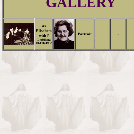
GALLERY
as
Elisabeta
Portrait
.
-
.
with ?
Ljubliana
01.Feb.1962