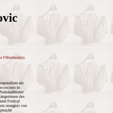
ovic
a Filharmonija)
angstudium am
sconcours in
Nationaltheater
 Sängerinnen des
and Festival
rois oranges« von
uptsache