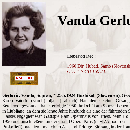
Vanda Gerl
Liebestod Rec.:
1960 Dir. Hubad, Samo (Slovensk
CD: Pilz CD 160 237
Gerlovic, Vanda, Sopran, * 25.5.1924 Buzhikali (Slowenien),
Ges
Konservatorium von Ljubljana (Laibach). Nachdem sie einen Gesang
Serajewo gewonnen hatte, erfolgte 1950 ihr Debüt am Slowenischen 
in Ljubljana, an dem sie lange Jahre hindurch als eine der führenden
Hauses engagiert war. Gastspiele am Opernhaus von Triest, beim Holl
1956 und anschließend an der Grand Opéra Paris (in »L'Amour des t
Prokofieff) brachten ihr auch im Ausland Erfolge. Sie sang in der Ha