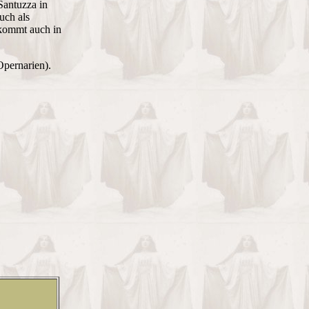
Santuzza in
uch als
 kommt auch in
Opernarien).