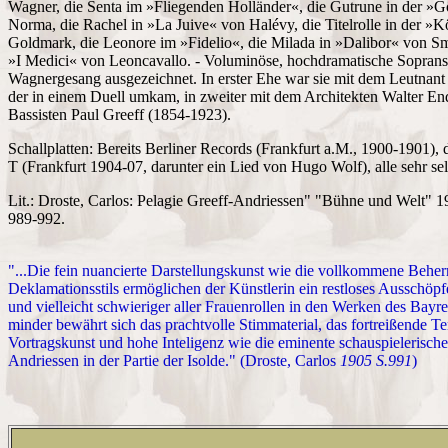
Wagner, die Senta im »Fliegenden Holländer«, die Gutrune in der »
Norma, die Rachel in »La Juive« von Halévy, die Titelrolle in der »
Goldmark, die Leonore im »Fidelio«, die Milada in »Dalibor« von Sme
»I Medici« von Leoncavallo. - Voluminöse, hochdramatische Sopran
Wagnergesang ausgezeichnet. In erster Ehe war sie mit dem Leutnant 
der in einem Duell umkam, in zweiter mit dem Architekten Walter End
Bassisten Paul Greeff (1854-1923).
Schallplatten: Bereits Berliner Records (Frankfurt a.M., 1900-1901
T (Frankfurt 1904-07, darunter ein Lied von Hugo Wolf), alle sehr sel
Lit.: Droste, Carlos: Pelagie Greeff-Andriessen" "Bühne und Welt" 1
989-992.
"...Die fein nuancierte Darstellungskunst wie die vollkommene Beh
Deklamationsstils ermöglichen der Künstlerin ein restloses Ausschöpf
und vielleicht schwieriger aller Frauenrollen in den Werken des Bayre
minder bewährt sich das prachtvolle Stimmaterial, das fortreißende T
Vortragskunst und hohe Inteligenz wie die eminente schauspielerisc
Andriessen in der Partie der Isolde." (Droste, Carlos
1905 S.991
)