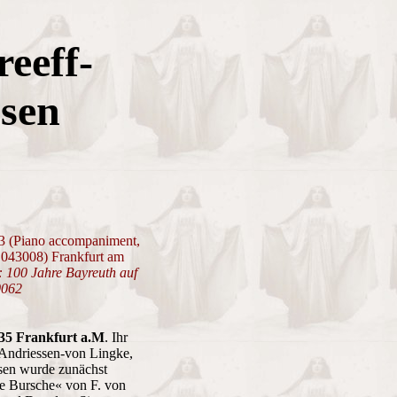
reeff-
sen
3 (Piano accompaniment,
 043008) Frankfurt am
 100 Jahre Bayreuth auf
0062
935 Frankfurt a.M
. Ihr
 Andriessen-von Lingke,
sen wurde zunächst
te Bursche« von F. von