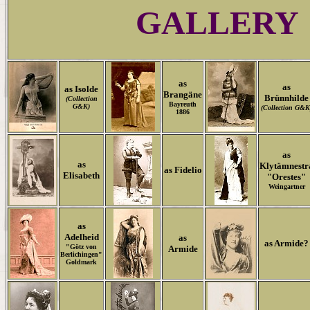
GALLERY
as
as
as Isolde
Brangäne
Brünnhilde
(Collection
Bayreuth
G&K)
(Collection G&K
1886
as
as
Klytämnestr
as Fidelio
Elisabeth
"Orestes"
Weingartner
as
Adelheid
as
as Armide?
"Götz von
Armide
Berlichingen"
Goldmark