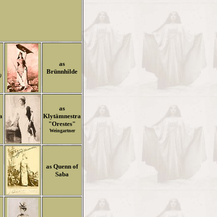
as
Brünnhilde
)
as
a
Klytämnestra
"Orestes"
Weingartner
as Quenn of
Saba