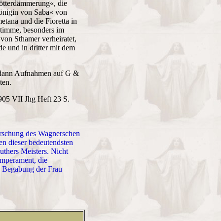
Götterdämmerung«, die
Königin von Saba« von
tana und die Fioretta in
stimme, besonders im
von Sthamer verheiratet,
e und in dritter mit dem
), dann Aufnahmen auf G &
ten.
905 VII Jhg Heft 23 S.
errschung des Wagnerschen
en dieser bedeutendsten
uthers Meisters. Nicht
emperament, die
he Begabung der Frau