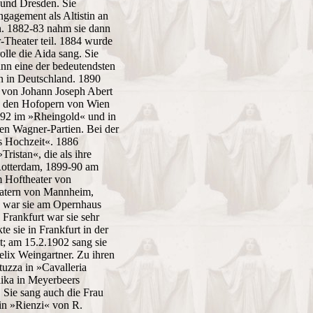
 und Dresden. Sie
ngagement als Altistin an
en. 1882-83 nahm sie dann
heater teil. 1884 wurde
olle die Aida sang. Sie
ann eine der bedeutendsten
on in Deutschland. 1890
 von Johann Joseph Abert
 an den Hofopern von Wien
892 im »Rheingold« und in
en Wagner-Partien. Bei der
os Hochzeit«. 1886
ristan«, die als ihre
 Rotterdam, 1899-90 am
m Hoftheater von
eatern von Mannheim,
3 war sie am Opernhaus
Frankfurt war sie sehr
e sie in Frankfurt in der
 am 15.2.1902 sang sie
lix Weingartner. Zu ihren
uzza in »Cavalleria
lika in Meyerbeers
 Sie sang auch die Frau
in »Rienzi« von R.