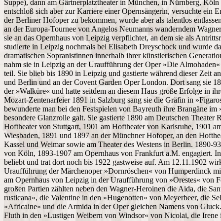
Suppé), dann am Gärtnerplatztheater in München, in Nürnberg, Köln
entschloß sich aber zur Karriere einer Opernsängerin, versuchte ein E
der Berliner Hofoper zu bekommen, wurde aber als talentlos entlass
an der Europa-Tournee von Angelos Neumanns wanderndem Wagner-T
sie an das Opernhaus von Leipzig verpflichtet, an dem sie als Antrittsr
studierte in Leipzig nochmals bei Elisabeth Dreyschock und wurde d
dramatischen Sopranistinnen innerhalb ihrer künstlerischen Generati
nahm sie in Leipzig an der Uraufführung der Oper »Die Almohaden«
teil. Sie blieb bis 1890 in Leipzig und gastierte während dieser Zeit
und Berlin und an der Covent Garden Oper London. Dort sang sie 1
der »Walküre« und hatte seitdem an diesem Haus große Erfolge in ihr
Mozart-Zentenarfeier 1891 in Salzburg sang sie die Gräfin in »Figar
bewunderte man bei den Festspielen von Bayreuth ihre Brangäne im »T
besondere Glanzrolle galt. Sie gastierte 1890 am Deutschen Theater
Hoftheater von Stuttgart, 1901 am Hoftheater von Karlsruhe, 1901 a
Wiesbaden, 1891 und 1897 an der Münchner Hofoper, an den Hofth
Kassel und Weimar sowie am Theater des Westens in Berlin. 1890-9
von Köln, 1893-1907 am Opernhaus von Frankfurt a.M. engagiert. In 
beliebt und trat dort noch bis 1922 gastweise auf. Am 12.11.1902 wirkt
Uraufführung der Märchenoper »Dornröschen« von Humperdinck mit;
am Opernhaus von Leipzig in der Uraufführung von »Orestes« von Fe
großen Partien zählten neben den Wagner-Heroinen die Aida, die Sant
rusticana«, die Valentine in den »Hugenotten« von Meyerbeer, die Se
»Africaine« und die Armida in der Oper gleichen Namens von Gluck.
Fluth in den »Lustigen Weibern von Windsor« von Nicolai, die Irene 