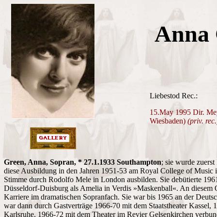
Anna 
Liebestod Rec.:
15.May 1995 Dir. Mey
Wiesbaden)
(priv. rec.
Green, Anna, Sopran, * 27.1.1933 Southampton
; sie wurde zuerst
diese Ausbildung in den Jahren 1951-53 am Royal College of Music in
Stimme durch Rodolfo Mele in London ausbilden. Sie debütierte 19
Düsseldorf-Duisburg als Amelia in Verdis »Maskenball«. An diesem Op
Karriere im dramatischen Sopranfach. Sie war bis 1965 an der Deut
war dann durch Gastverträge 1966-70 mit dem Staatstheater Kassel, 1
Karlsruhe, 1966-72 mit dem Theater im Revier Gelsenkirchen verbund