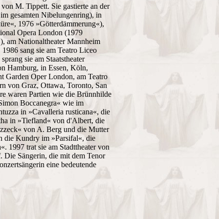
n M. Tippett. Sie gastierte an der
 im gesamten Nibelungenring), in
küre«, 1976 »Götterdämmerung«),
ational Opera London (1979
), am Nationaltheater Mannheim
 1986 sang sie am Teatro Liceo
prang sie am Staatstheater
von Hamburg, in Essen, Köln,
nt Garden Oper London, am Teatro
rn von Graz, Ottawa, Toronto, San
re waren Partien wie die Brünnhilde
n »Simon Boccanegra« wie im
uzza in »Cavalleria rusticana«, die
a in »Tiefland« von d'Albert, die
ozzeck« von A. Berg und die Mutter
ch die Kundry im »Parsifal«, die
. 1997 trat sie am Stadttheater von
 Die Sängerin, die mit dem Tenor
Konzertsängerin eine bedeutende