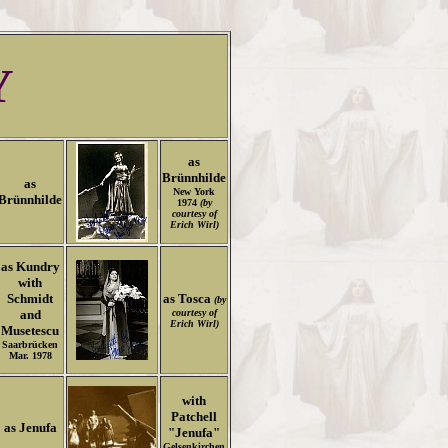
Y
as
Brünnhilde
as
New York
Brünnhilde
1974
(by
courtesy of
Erich Wirl)
as Kundry
with
Schmidt
as Tosca
(by
and
courtesy of
Erich Wirl)
Musetescu
Saarbrücken
Mar. 1978
with
Patchell
as
Jenufa
"Jenufa"
Gelsenkirchen