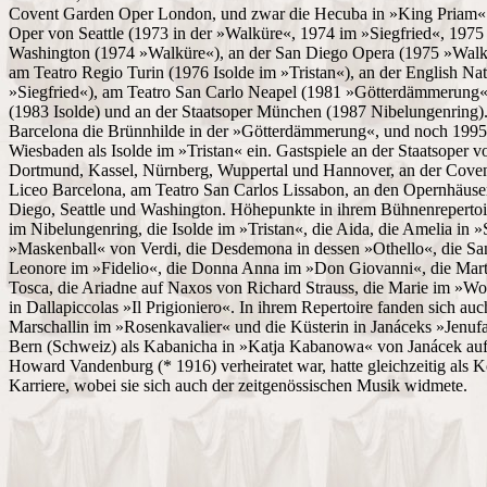
Covent Garden Oper London, und zwar die Hecuba in »King Priam« vo
Oper von Seattle (1973 in der »Walküre«, 1974 im »Siegfried«, 1975
Washington (1974 »Walküre«), an der San Diego Opera (1975 »Wal
am Teatro Regio Turin (1976 Isolde im »Tristan«), an der English N
»Siegfried«), am Teatro San Carlo Neapel (1981 »Götterdämmerung«
(1983 Isolde) und an der Staatsoper München (1987 Nibelungenring).
Barcelona die Brünnhilde in der »Götterdämmerung«, und noch 1995 s
Wiesbaden als Isolde im »Tristan« ein. Gastspiele an der Staatsoper 
Dortmund, Kassel, Nürnberg, Wuppertal und Hannover, an der Cove
Liceo Barcelona, am Teatro San Carlos Lissabon, an den Opernhäuse
Diego, Seattle und Washington. Höhepunkte in ihrem Bühnenrepertoi
im Nibelungenring, die Isolde im »Tristan«, die Aida, die Amelia i
»Maskenball« von Verdi, die Desdemona in dessen »Othello«, die Sant
Leonore im »Fidelio«, die Donna Anna im »Don Giovanni«, die Marth
Tosca, die Ariadne auf Naxos von Richard Strauss, die Marie im »W
in Dallapiccolas »Il Prigioniero«. In ihrem Repertoire fanden sich au
Marschallin im »Rosenkavalier« und die Küsterin in Janáceks »Jenufa«
Bern (Schweiz) als Kabanicha in »Katja Kabanowa« von Janácek auf.
Howard Vandenburg (* 1916) verheiratet war, hatte gleichzeitig als 
Karriere, wobei sie sich auch der zeitgenössischen Musik widmete.