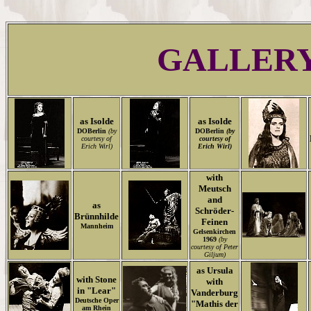
GALLER
as Isolde
as Isolde
DOBerlin
(by
DOBerlin
(by
courtesy of
courtesy of
Erich Wirl)
Erich Wirl)
with
Meutsch
and
as
Schröder-
Brünnhilde
Feinen
Mannheim
Gelsenkirchen
1969
(by
courtesy of Peter
Giljum)
as Ursula
with Stone
with
in "Lear"
Vanderburg
Deutsche Oper
"Mathis der
am Rhein