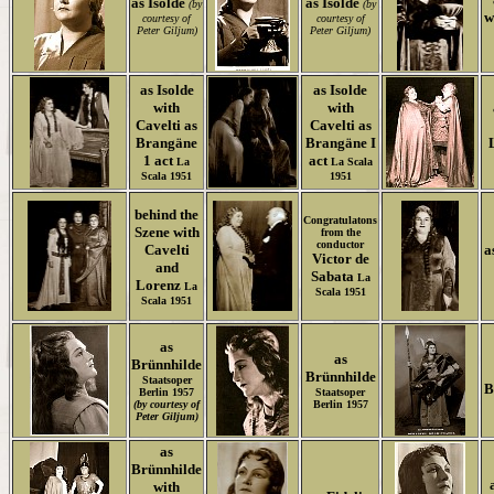
as Isolde
as Isolde
(by
(by
w
courtesy of
courtesy of
Peter Giljum)
Peter Giljum)
as Isolde
as Isolde
with
with
Cavelti as
Cavelti as
Brangäne
Brangäne I
1 act
act
La
La Scala
Scala 1951
1951
behind the
Congratulatons
Szene with
from the
conductor
Cavelti
a
Victor de
and
Sabata
La
Lorenz
La
Scala 1951
Scala 1951
as
as
Brünnhilde
Brünnhilde
Staatsoper
B
Berlin 1957
Staatsoper
(by courtesy of
Berlin 1957
Peter Giljum)
as
Brünnhilde
with