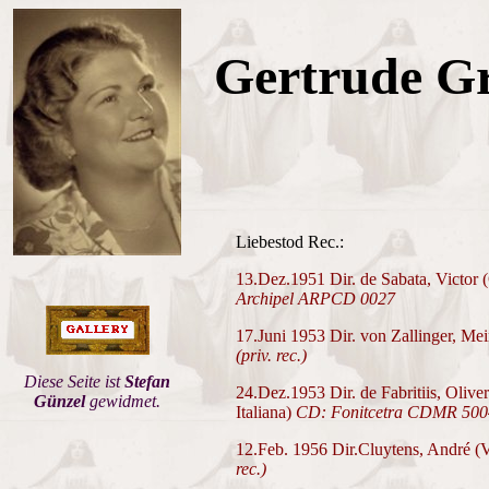
Gertrude G
Liebestod Rec.:
13.Dez.1951 Dir. de Sabata, Victor 
Archipel ARPCD 0027
17.Juni 1953 Dir. von Zallinger, M
(priv. rec.)
Diese Seite ist
Stefan
24.Dez.1953 Dir. de Fabritiis, Olive
Günzel
gewidmet.
Italiana)
CD: Fonitcetra CDMR 500
12.Feb. 1956 Dir.Cluytens, André (
rec.)