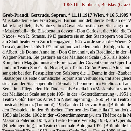
1963 Dir. Klobucar, Berislav (Graz
Grob-Prandl, Gertrude, Sopran, * 11.11.1917 Wien, † 16.5.1995
Musikakademie bei Frau Singer- Burian und debütierte 1940 an der Wi
Jahre lang blieb, als Santuzza in »Cavalleria rusticana«. Sie sang dort
»Maskenball«, die Elisabetta in dessen »Don Carlos«, die Aida, die To
Naxos« von R. Strauss. 1943 gastierte sie an den Staatsopern von D
am Stadttheater von Zürich engagiert, 1945 wurde sie an die Wiener St
Tosca), an der sie bis 1972 auftrat und zu bedeutenden Erfolgen kam, 
d'Albert, als Donna Anna im »Don Giovanni«, als Rosalinde in der »
Wagner-Partien. Sie gastierte an der Mailänder Scala (1951 als Isold
Rom, beim Maggio musicale Florenz, an der Covent Garden Oper Lon
und am Teatro San Carlo Neapel, am Teatro Colón Buenos Aires und
sang sie bei den Festspielen von Salzburg die 1. Dame in der »Zauberf
Staatsoper als erste dramatische Sopranistin verbunden, trat aber glei
sie an an der Staatsoper allein 50mal als Leonore im »Fidelio«, oft a
Senta im »Fliegenden Holländer«, als Amelia im »Maskenball« von V
der Mailänder Scala sang sie 1954 in der »Götterdämmerung«, 1951
Teatro Colón Buenos Aires (im Nibelungenring), 1950-54 am Teatro
musicale Florenz (Turandot), 1953 an der Oper von Rom (Brünnhilde
den Festspielen in den römischen Thermen des Caracalla (Turandot).
1953 als Isolde, 1962 in der »Götterdämmerung«, am Théâtre de la 
Massimo Palermo 1954, am Teatro Fenice Venedig 1953, am Opernh
(Nibelungenring), am Teatro Comunale Bologna 1952 (Brünnhilde im 
Teatro Verdi Triest 1953, am Teatro Carlo Felice Genua 1959 (Santuzz