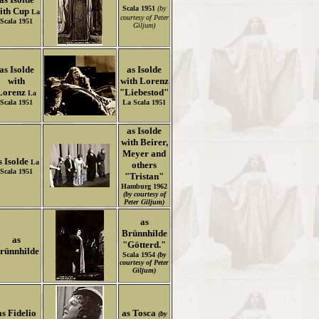
Scala 1951
(by
ith Cup
La
courtesy of Peter
Scala 1951
Giljum)
as Isolde
as Isolde
with
with Lorenz
Lorenz
"Liebestod"
La
Scala 1951
La Scala 1951
as Isolde
with Beirer,
Meyer and
s Isolde
La
others
Scala 1951
"Tristan"
Hamburg 1962
(by courtesy of
Peter Giljum)
as
Brünnhilde
as
"Götterd."
rünnhilde
Scala 1954
(by
courtesy of Peter
Giljum)
as Fidelio
as Tosca
(by