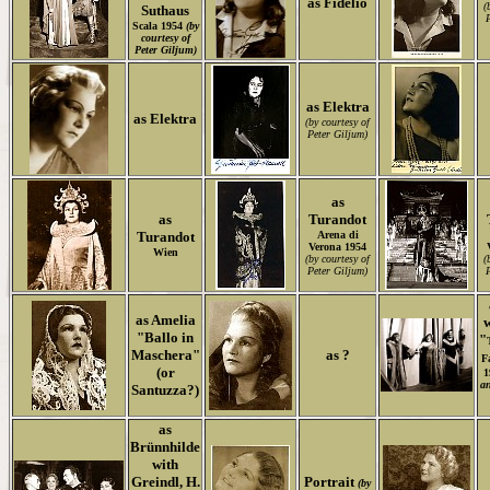
as Fidelio
(
Suthaus
P
Scala 1954
(by
courtesy of
Peter Giljum)
as Elektra
as Elektra
(by courtesy of
Peter Giljum)
as
as
Turandot
Turandot
Arena di
Verona 1954
Wien
(by courtesy of
(
Peter Giljum)
P
as Amelia
"Ballo in
"
Maschera"
as ?
F
(or
1
an
Santuzza?)
as
Brünnhilde
with
Greindl, H.
Portrait
(by