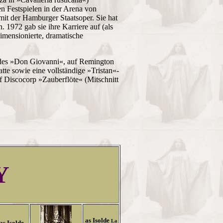
n Festspielen in der Arena von
mit der Hamburger Staatsoper. Sie hat
. 1972 gab sie ihre Karriere auf (als
mensionierte, dramatische
 des »Don Giovanni«, auf Remington
atte sowie eine vollständige »Tristan«-
f Discocorp »Zauberflöte« (Mitschnitt
Y
as Isolde
La
as Isolde