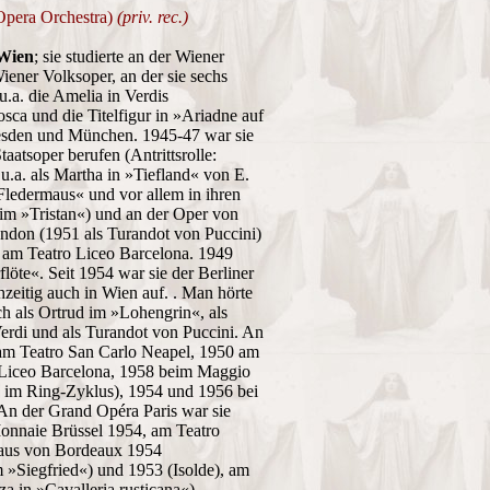
 Opera Orchestra)
(priv. rec.)
 Wien
; sie studierte an der Wiener
ener Volksoper, an der sie sechs
 u.a. die Amelia in Verdis
sca und die Titelfigur in »Ariadne auf
resden und München. 1945-47 war sie
aatsoper berufen (Antrittsrolle:
u.a. als Martha in »Tiefland« von E.
Fledermaus« und vor allem in ihren
e im »Tristan«) und an der Oper von
don (1951 als Turandot von Puccini)
 am Teatro Liceo Barcelona. 1949
löte«. Seit 1954 war sie der Berliner
chzeitig auch in Wien auf. . Man hörte
uch als Ortrud im »Lohengrin«, als
erdi und als Turandot von Puccini. An
 am Teatro San Carlo Neapel, 1950 am
 Liceo Barcelona, 1958 beim Maggio
 im Ring-Zyklus), 1954 und 1956 bei
 An der Grand Opéra Paris war sie
Monnaie Brüssel 1954, am Teatro
aus von Bordeaux 1954
»Siegfried«) und 1953 (Isolde), am
a in »Cavalleria rusticana«)