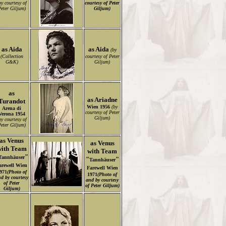
by courtesy of
courtesy of Peter
eter Giljum)
Giljum)
as Aida
as Aida
(by
(Collection
courtesy of Peter
G&K)
Giljum)
as
as Ariadne
Turandot
Wien 1956
(by
Arena di
courtesy of Peter
Verona 1954
Giljum)
by courtesy of
eter Giljum)
as Venus
as Venus
with Team
with Team
"
Tannhäuser
"
"
Tannhäuser
arewell
Wien
Farewell
Wien
971
(Photo of
1971
(Photo of
d by courtesy
and by courtesy
of Peter
of Peter Giljum)
Giljum)