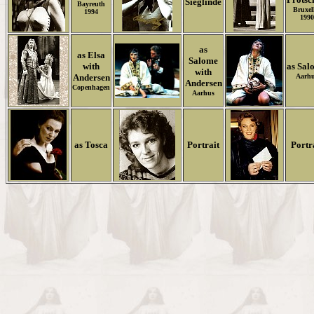
Sieglinde
Bayreuth
Bruxel
1994
1990
as
as Elsa
Salome
with
as Sal
with
Andersen
Aarh
Andersen
Copenhagen
Aarhus
as Tosca
P
ortrait
Portr