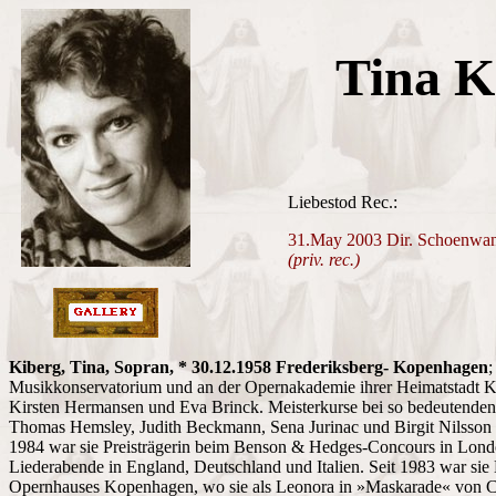
Tina K
Liebestod Rec.:
31.May 2003 Dir. Schoenwan
(priv. rec.)
Kiberg, Tina, Sopran, * 30.12.1958 Frederiksberg- Kopenhagen
;
Musikkonservatorium und an der Opernakademie ihrer Heimatstadt 
Kirsten Hermansen und Eva Brinck. Meisterkurse bei so bedeutende
Thomas Hemsley, Judith Beckmann, Sena Jurinac und Birgit Nilsson v
1984 war sie Preisträgerin beim Benson & Hedges-Concours in Lond
Liederabende in England, Deutschland und Italien. Seit 1983 war sie
Opernhauses Kopenhagen, wo sie als Leonora in »Maskarade« von Car