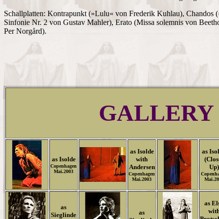
Schallplatten: Kontrapunkt (»Lulu« von Frederik Kuhlau), Chandos 
Sinfonie Nr. 2 von Gustav Mahler), Erato (Missa solemnis von Beet
Per Norgård).
GALLERY
as Isolde
as Iso
as Isolde
with
(Clos
Copenhagen
Andersen
Up)
Mai.2003
Copenhagen
Copenh
Mai.2003
Mai.20
as El
as
wit
as
Sieglinde
Protsc