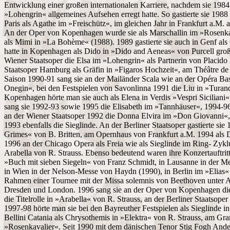
Entwicklung einer großen internationalen Karriere, nachdem sie 198
»Lohengrin« allgemeines Aufsehen erregt hatte. So gastierte sie 198
Paris als Agathe im »Freischütz«, im gleichen Jahr in Frankfurt a.M. 
An der Oper von Kopenhagen wurde sie als Marschallin im »Rosenkav
als Mimi in »La Bohème« (1988). 1989 gastierte sie auch in Genf als
hatte in Kopenhagen als Dido in »Dido and Aeneas« von Purcell große
Wiener Staatsoper die Elsa im »Lohengrin« als Partnerin von Placid
Staatsoper Hamburg als Gräfin in »Figaros Hochzeit«, am Théâtre de l
Saison 1990-91 sang sie an der Mailänder Scala wie an der Opéra Bast
Onegin«, bei den Festspielen von Savonlinna 1991 die Liu in »Turan
Kopenhagen hörte man sie auch als Elena in Verdis »Vespri Siciliani«
sang sie 1992-93 sowie 1995 die Elisabeth im »Tannhäuser«, 1994-96
an der Wiener Staatsoper 1992 die Donna Elvira im »Don Giovanni«,
1993 ebenfalls die Sieglinde. An der Berliner Staatsoper gastierte sie 
Grimes« von B. Britten, am Opernhaus von Frankfurt a.M. 1994 al
1996 an der Chicago Opera als Freia wie als Sieglinde im Ring- Zyk
Arabella von R. Strauss. Ebenso bedeutend waren ihre Konzertauftrit
»Buch mit sieben Siegeln« von Franz Schmidt, in Lausanne in der M
in Wien in der Nelson-Messe von Haydn (1990), in Berlin im »Elias
Rahmen einer Tournee mit der Missa solemnis von Beethoven unter An
Dresden und London. 1996 sang sie an der Oper von Kopenhagen die
die Titelrolle in »Arabella« von R. Strauss, an der Berliner Staatsope
1997-98 hörte man sie bei den Bayreuther Festspielen als Sieglinde 
Bellini Catania als Chrysothemis in »Elektra« von R. Strauss, am Gr
»Rosenkavalier«. Seit 1990 mit dem dänischen Tenor Stig Fogh Ander