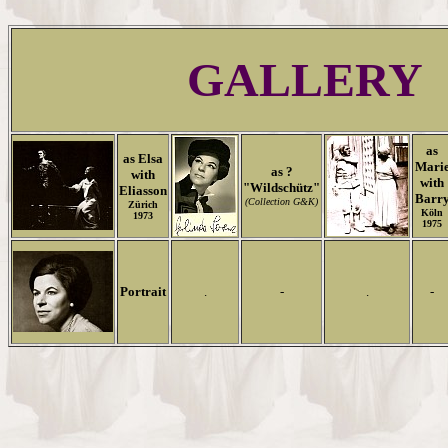
GALLERY
as
as Elsa
Mari
as ?
with
with
"Wildschütz"
Eliasson
Barr
(Collection G&K)
Zürich
Köln
1973
1975
Portrait
.
-
.
-