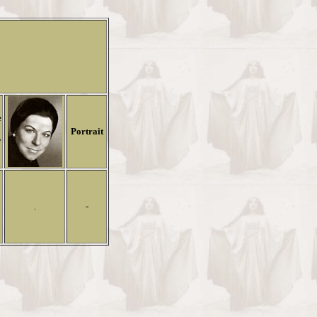
e
Portrait
y
.
-