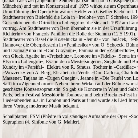
(danach als Gast) angehörte. Seitdem gab sie nur noch Gastspiele (u
München) und trat im Konzertsaal auf. 1975 wirkte sie am Opernhaus
Uraufführung der Oper »Ein wahrer Held« von Giselher Klebe mit. 1
Stadttheater von Bielefeld die Lola in »Irrelohe« von F. Schreker, 1
Gelsenkirchen die Ortrud im »Lohengrin«, die sie auch 1992 am Lan
vortrug. Am Stadttheater von Bern übernahm sie in der Uraufführung
Richterin« von François Pantillon die Rolle der Stemma (12.5.1991).
Stadttheater von Basel die Kostelnicka in »Jenufa« von Janácek, 1999
Hannover die Oberpriesterin in »Penthesilea« von O. Schoeck. Bühn
und Donna Anna im »Don Giovanni«, Pamina in der »Zauberflöte«,
von Gluck, Agathe im »Freischütz«, Leonore im »Fidelio«, Senta im
Elsa im »Lohengrin«, Eva in den »Meistersingern«, Sieglinde und Br
Kundry im »Parsifal«, Elektra von R. Strauss, Tochter in »Cardillac
»Wozzeck« von A. Berg, Elisabetta in Verdis »Don Carlos«, Charlot
Massenet, Tatjana im »Eugen Onegin«, Jeanne in »Die Teufel von L
Saffi im »Zigeunerbaron«. Neben ihrem Wirken auf der Bühne war sie 
geschätzte Konzertsopranistin. So gab sie Konzerte in Wien und Salz
Paris, beim Festival Messidor in Toulouse und beim Bruckner-Fest in 
Liederabenden u.a. in London und Paris auf und wurde als Lied-Inter
ihren Vortrag moderner Musik bekannt.
Schallplatten: FSM (Phèdre in vollständiger Aufnahme der Oper »Socr
Supraphon (4. Sinfonie von G. Mahler).