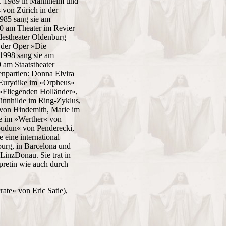
.a. 1989 in Mannheim und
 von Zürich in der
985 sang sie am
990 am Theater im Revier
destheater Oldenburg
 der Oper »Die
 1998 sang sie am
 am Staatstheater
enpartien: Donna Elvira
 Eurydike im »Orpheus«
 »Fliegenden Holländer«,
ünnhilde im Ring-Zyklus,
« von Hindemith, Marie im
te im »Werther« von
oudun« von Penderecki,
eine international
burg, in Barcelona und
LinzDonau. Sie trat in
pretin wie auch durch
ate« von Eric Satie),