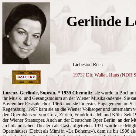
Gerlinde L
Liebestod Rec.:
1973? Dir. Wallat, Hans (NDR Si
Lorenz, Gerlinde, Sopran, * 1939 Chemnitz
; sie wurde in Bochum
ihr Musik- und Gesangstudium an der Wiener Musikakademie. Sie sang
Bayreuther Festspielchor. 1966 fand sie ihr erstes Engagement am Sta
Regensburg. 1967 kam sie an die Wiener Volksoper und unternahm vo
den Opernhäusern von Graz, Zürich, Frankfurt a.M. und Köln. Seit 197
der Wiener Staatsoper. Auch an der Deutschen Oper Berlin, an der M
an holländischen Theatern als Gast aufgetreten. 1971 wurde sie Mitgl
Opernhauses (Debüt als Mimi in »La Bohème«), dem sie bis 1986 al