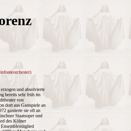
orenz
nfonieorchester)
 erzogen und absolvierte
 bereits sehr früh im
dttheater von
n dort aus Gastspiele an
2 gastierte sie oft an
ünchner Staatsoper und
ied des Kölner
s Ensemblemitglied