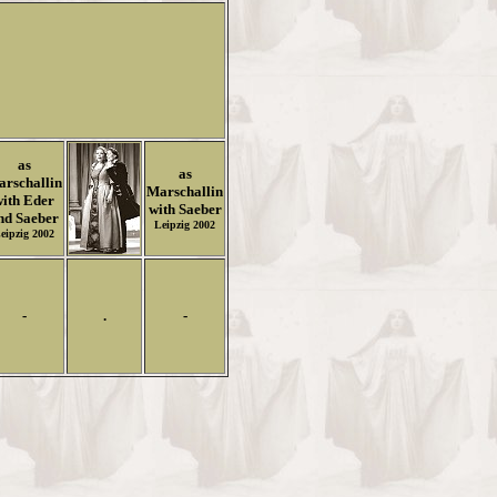
Y
as
as
rschallin
Marschallin
with Eder
with Saeber
nd Saeber
Leipzig 2002
eipzig 2002
-
.
-