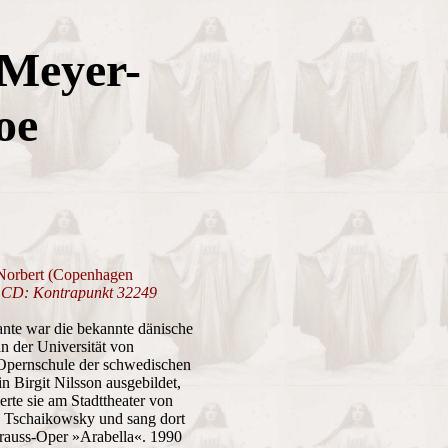
 Meyer-
oe
 Norbert (Copenhagen
)
CD: Kontrapunkt 32249
Tante war die bekannte dänische
an der Universität von
 Opernschule der schwedischen
 Birgit Nilsson ausgebildet,
te sie am Stadttheater von
n Tschaikowsky und sang dort
Strauss-Oper »Arabella«. 1990