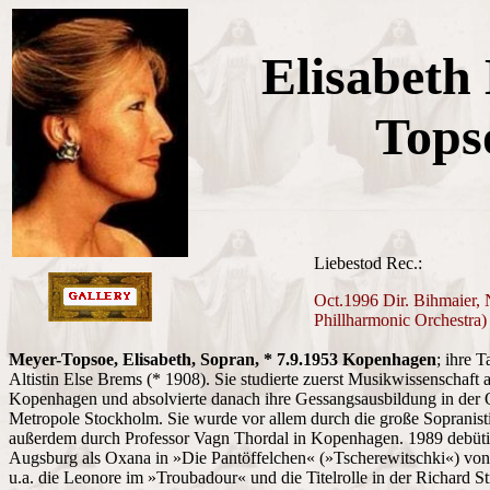
Elisabeth
Tops
Liebestod Rec.:
Oct.1996 Dir. Bihmaier,
Phillharmonic Orchestra
Meyer-Topsoe, Elisabeth, Sopran, * 7.9.1953 Kopenhagen
; ihre 
Altistin Else Brems (* 1908). Sie studierte zuerst Musikwissenschaft 
Kopenhagen und absolvierte danach ihre Gessangsausbildung in der
Metropole Stockholm. Sie wurde vor allem durch die große Sopranistin
außerdem durch Professor Vagn Thordal in Kopenhagen. 1989 debütier
Augsburg als Oxana in »Die Pantöffelchen« (»Tscherewitschki«) vo
u.a. die Leonore im »Troubadour« und die Titelrolle in der Richard 