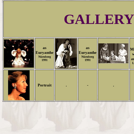
GALLER
as
as
Ma
Euryanthe
Euryanthe
Nürnberg
Nürnberg
a
1991
1991
L
Portrait
.
-
.