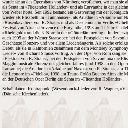
wurde sie an das Opernhaus von Nürnberg verpflichtet, wo man sie a
als Senta im »Fliegenden Holländer« und als Euryanthe in der gleic
von Weber hörte. Seit 1992 bestand ein Gastvertrag mit der Königli
wieder als Elisabeth im »Tannhäuser«, als Ariadne in »Ariadne auf N
»Rosenkavalier« von R. Strauss und als Desdemona in Verdis »Othello
Festival von Aix-en-Provence die Euryanthe, 1993 am Théâtre Châtele
»Rheingold« und die 3. Norn in der »Götterdämmerung«. In der letztg
auch 1995 an der Wiener Staatsoper; bei den Festspielen von Savonli
Geschätzte Konzert- und vor allem Liedersängerin. Als solche erfolg
Debüt, als sie in Kalifornien zusammen mit dem Monterey Symphony O
Lieder« von Richard Strauss vortrug. An der Oper von Rom sang sie 
»Elektra« von R. Strauss, bei den Festspielen von Savonlinna die El
Maggio musicale Florenz des gleichen Jahres (und 1998 an den Ope
Lausanne) die Ariadne in »Ariadne auf Naxos« von R. Strauss, am T
die Leonore im »Fidelio«, 1998 am Teatro Colón Buenos Aires die M
an der Deutschen Oper Berlin die Senta im »Fliegnden Holländer«.
Schallplatten: Kontrapunkt (Wesendonck-Lieder von R. Wagner, »Vier
(Dänische Kirchenlieder).