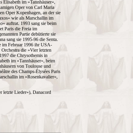
ls Elisabeth im »Tannhäuser«,
hnamigen Oper von Carl Maria
chen Oper Kopenhagen, an der sie
axos« wie als Marschallin im
« auftrat. 1993 sang sie beim
t Paris die Freia im
enannten Partie debütierte sie
nna sang sie 1995-96 die Senta.
te im Februar 1996 ihr USA-
rchestra die »Vier letzten
1997 die Chrysothemis in
isabeth im »Tannhäuser«, beim
rnhäusern von Toulouse und
héâtre des Champs-Élysées Paris
arschallin im »Rosenkavalier«,
 letzte Lieder«), Danacord