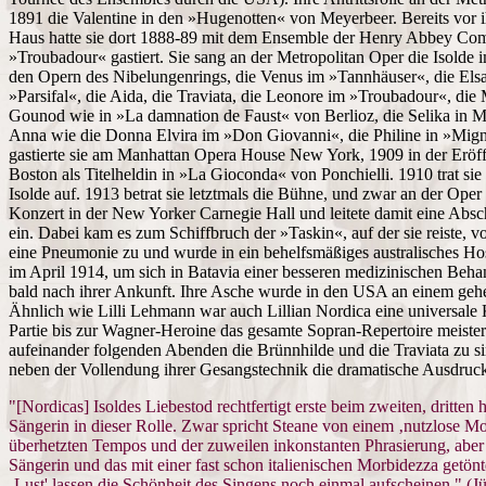
1891 die Valentine in den »Hugenotten« von Meyerbeer. Bereits vor
Haus hatte sie dort 1888-89 mit dem Ensemble der Henry Abbey Com
»Troubadour« gastiert. Sie sang an der Metropolitan Oper die Isolde i
den Opern des Nibelungenrings, die Venus im »Tannhäuser«, die Els
»Parsifal«, die Aida, die Traviata, die Leonore im »Troubadour«, die
Gounod wie in »La damnation de Faust« von Berlioz, die Selika in 
Anna wie die Donna Elvira im »Don Giovanni«, die Philine in »Mig
gastierte sie am Manhattan Opera House New York, 1909 in der Eröf
Boston als Titelheldin in »La Gioconda« von Ponchielli. 1910 trat sie
Isolde auf. 1913 betrat sie letztmals die Bühne, und zwar an der Ope
Konzert in der New Yorker Carnegie Hall und leitete damit eine Abs
ein. Dabei kam es zum Schiffbruch der »Taskin«, auf der sie reiste, 
eine Pneumonie zu und wurde in ein behelfsmäßiges australisches Hosp
im April 1914, um sich in Batavia einer besseren medizinischen Behan
bald nach ihrer Ankunft. Ihre Asche wurde in den USA an einem gehei
Ähnlich wie Lilli Lehmann war auch Lillian Nordica eine universale K
Partie bis zur Wagner-Heroine das gesamte Sopran-Repertoire meister
aufeinander folgenden Abenden die Brünnhilde und die Traviata zu 
neben der Vollendung ihrer Gesangstechnik die dramatische Ausdrucks
"[Nordicas] Isoldes Liebestod rechtfertigt erste beim zweiten, dritten
Sängerin in dieser Rolle. Zwar spricht Steane von einem ‚nutzlose M
überhetzten Tempos und der zuweilen inkonstanten Phrasierung, aber d
Sängerin und das mit einer fast schon italienischen Morbidezza getön
‚Lust' lassen die Schönheit des Singens noch einmal aufscheinen." (J