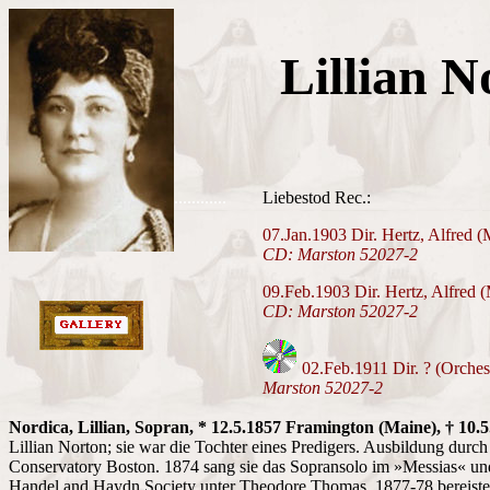
Lillian N
............
Liebestod Rec.:
07.Jan.1903 Dir. Hertz, Alfred (
CD: Marston 52027-2
09.Feb.1903 Dir. Hertz, Alfred 
CD: Marston 52027-2
02.Feb.1911 Dir. ? (Orche
Marston 52027-2
Nordica, Lillian, Sopran, * 12.5.1857 Framington (Maine), † 10.
Lillian Norton; sie war die Tochter eines Predigers. Ausbildung dur
Conservatory Boston. 1874 sang sie das Sopransolo im »Messias« un
Handel and Haydn Society unter Theodore Thomas. 1877-78 bereiste 