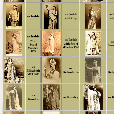
as Isolde
as 
as Isolde
with Cup
wi
as Isolde
as Isolde
with
as
with Scarf
Scarf
Bayre
München 1901
München
190
1
as
as
Elisabeth
Brünnhilde
Brü
MET 1883
as
as Kundry
as 
Kundry