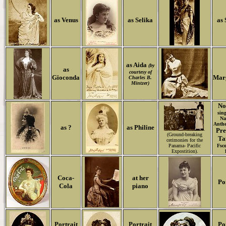
as Venus
as Selika
as 
as Aida
(by
as
courtesy of
Gioconda
Marg
Charles B.
Mintzer)
No
sing
Na
Anthe
as ?
as Philine
.
Pre
(Ground-breaking
Ta
cerimonies for the
Panama- Pacific
Fsco
Expostition).
Coca-
at her
Po
Cola
piano
Portrait
Portrait
Po