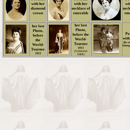
with her
with her
wi
diamond
necklace of
neck
crown
emeralds
eme
her lost
her lost
Photo,
Photo,
Po
before the
before
wit
World-
the
(by c
Tournee
World-
Georg
1913
Tournee
(Collection
1913
G&K)