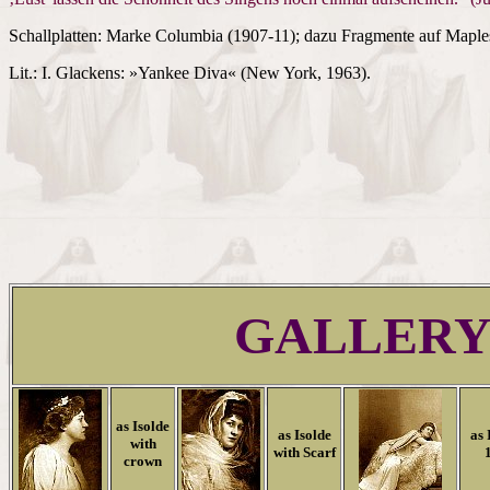
Schallplatten: Marke Columbia (1907-11); dazu Fragmente auf Maple
Lit.: I. Glackens: »Yankee Diva« (New York, 1963).
GALLER
as Isolde
as Isolde
as 
with
with Scarf
crown