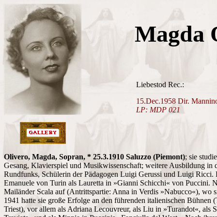
Magda O
Liebestod Rec.:
15.Dec.1958 Dir. Mannino
LP: MDP 021
Olivero, Magda, Sopran, * 25.3.1910 Saluzzo (Piemont)
; sie stud
Gesang, Klavierspiel und Musikwissenschaft; weitere Ausbildung in de
Rundfunks, Schülerin der Pädagogen Luigi Gerussi und Luigi Ricci.
Emanuele von Turin als Lauretta in »Gianni Schicchi« von Puccini. No
Mailänder Scala auf (Antrittspartie: Anna in Verdis »Nabucco«), wo 
1941 hatte sie große Erfolge an den führenden italienischen Bühnen (
Triest), vor allem als Adriana Lecouvreur, als Liu in »Turandot«, als S