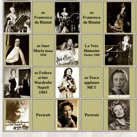
as
as
Francesca
Francesca
da Rimini
da Rimini
as Suor
La Voix
Maria
Humaine
Roma
1958
Torino 1969
as Fedora
at her
as Tosca
Wardrobe
applause
Napoli
MET
1965
Portrait
Portrait