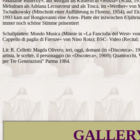
»Madame Butterfly«, auf Morgan als Küsterin in »Jenufa« (Scala, 19
Melodram als Adriana Lecouvreur und als Tosca, im »Werther« von
Tschaikowsky (Mitschnitt einer Aufführung in Florenz, 1954), auf Ek
1993 kam auf Bongiovanni eine Arien- Platte der inzwischen 83jähriug
immer noch schöne Stimme präsentiert
Schallplatten: Mondo Musica (Minnie in »La Fanciulla del West« von 
Cappello di paglia di Firenze« von Nino Rota); BSC- Video (Recital;
Lit: R. Celletti: Magda Olivero, ieri, oggi, domani (in »Discoteca«, 1
artista, le sceltre, il personaggio (in »Discoteca«, 1969); Quattrocc
per Tre Generazioni" Parma 1984.
GALLER