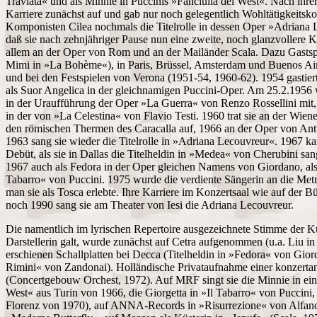
Traviata« und als Minnie in Puccinis »Fanciulla del West«. Nach ihrer
Karriere zunächst auf und gab nur noch gelegentlich Wohltätigkeitsk
Komponisten Cilea nochmals die Titelrolle in dessen Oper »Adriana 
daß sie nach zehnjähriger Pause nun eine zweite, noch glanzvollere Ka
allem an der Oper von Rom und an der Mailänder Scala. Dazu Gastsp
Mimi in »La Bohème«), in Paris, Brüssel, Amsterdam und Buenos Ai
und bei den Festspielen von Verona (1951-54, 1960-62). 1954 gastier
als Suor Angelica in der gleichnamigen Puccini-Oper. Am 25.2.1956 
in der Uraufführung der Oper »La Guerra« von Renzo Rossellini mit,
in der von »La Celestina« von Flavio Testi. 1960 trat sie an der Wiene
den römischen Thermen des Caracalla auf, 1966 an der Oper von An
1963 sang sie wieder die Titelrolle in »Adriana Lecouvreur«. 1967 k
Debüt, als sie in Dallas die Titelheldin in »Medea« von Cherubini sa
1967 auch als Fedora in der Oper gleichen Namens von Giordano, als 
Tabarro« von Puccini. 1975 wurde die verdiente Sängerin an die Me
man sie als Tosca erlebte. Ihre Karriere im Konzertsaal wie auf der Bü
noch 1990 sang sie am Theater von Iesi die Adriana Lecouvreur.
Die namentlich im lyrischen Repertoire ausgezeichnete Stimme der Kün
Darstellerin galt, wurde zunächst auf Cetra aufgenommen (u.a. Liu in
erschienen Schallplatten bei Decca (Titelheldin in »Fedora« von Gio
Rimini« von Zandonai). Holländische Privataufnahme einer konzerta
(Concertgebouw Orchest, 1972). Auf MRF singt sie die Minnie in ei
West« aus Turin von 1966, die Giorgetta in »Il Tabarro« von Puccini,
Florenz von 1970), auf ANNA-Records in »Risurrezione« von Alfano