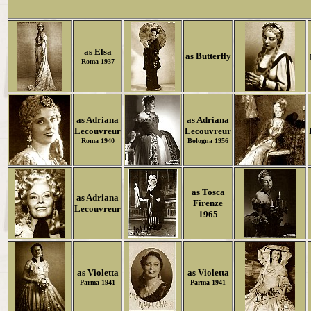
as Elsa
as Butterfly
Roma 1937
as Adriana
as Adriana
Lecouvreur
Lecouvreur
Roma 1940
Bologna 1956
as Tosca
as Adriana
Firenze
Lecouvreur
1965
as Violetta
as Violetta
Parma 1941
Parma 1941