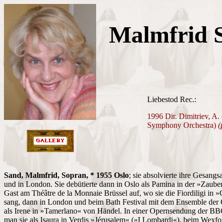
Malmfrid 
Liebestod Rec.:
1996 Dir. Dimitriev, A.
Symphony Orchestra)
(
Sand, Malmfrid, Sopran, * 1955 Oslo
; sie absolvierte ihre Gesang
und in London. Sie debütierte dann in Oslo als Pamina in der »Zauberfl
Gast am Théâtre de la Monnaie Brüssel auf, wo sie die Fiordiligi in »C
sang, dann in London und beim Bath Festival mit dem Ensemble der
als Irene in »Tamerlano« von Händel. In einer Opernsendung der B
man sie als Isaura in Verdis »Jérusalem« (»I Lombardi«), beim Wexfo