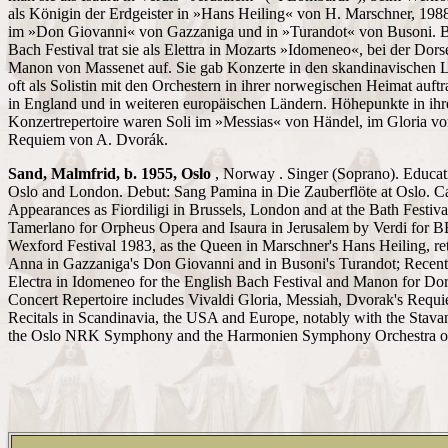
als Königin der Erdgeister in »Hans Heiling« von H. Marschner, 19
im »Don Giovanni« von Gazzaniga und in »Turandot« von Busoni. 
Bach Festival trat sie als Elettra in Mozarts »Idomeneo«, bei der Dor
Manon von Massenet auf. Sie gab Konzerte in den skandinavischen L
oft als Solistin mit den Orchestern in ihrer norwegischen Heimat auft
in England und in weiteren europäischen Ländern. Höhepunkte in ih
Konzertrepertoire waren Soli im »Messias« von Händel, im Gloria vo
Requiem von A. Dvorák.
Sand, Malmfrid, b. 1955, Oslo
, Norway . Singer (Soprano). Educati
Oslo and London. Debut: Sang Pamina in Die Zauberflöte at Oslo. Ca
Appearances as Fiordiligi in Brussels, London and at the Bath Festival
Tamerlano for Orpheus Opera and Isaura in Jerusalem by Verdi for 
Wexford Festival 1983, as the Queen in Marschner's Hans Heiling, r
Anna in Gazzaniga's Don Giovanni and in Busoni's Turandot; Recen
Electra in Idomeneo for the English Bach Festival and Manon for Dor
Concert Repertoire includes Vivaldi Gloria, Messiah, Dvorak's Requ
Recitals in Scandinavia, the USA and Europe, notably with the Stav
the Oslo NRK Symphony and the Harmonien Symphony Orchestra o