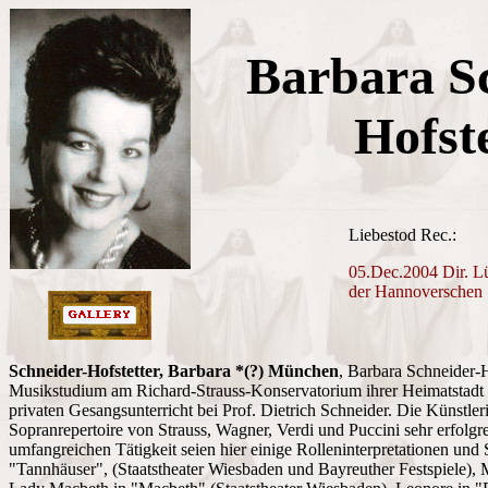
Barbara S
Hofst
Liebestod Rec.:
0
5.Dec.2004 Dir. L
der Hannoverschen 
Schneider-Hofstetter, Barbara *(?) München
, Barbara Schneider-Ho
Musikstudium am Richard-Strauss-Konservatorium ihrer Heimatstadt
privaten Gesangsunterricht bei Prof. Dietrich Schneider. Die Künstler
Sopranrepertoire von Strauss, Wagner, Verdi und Puccini sehr erfolgr
umfangreichen Tätigkeit seien hier einige Rolleninterpretationen und 
"Tannhäuser", (Staatstheater Wiesbaden und Bayreuther Festspiele), M