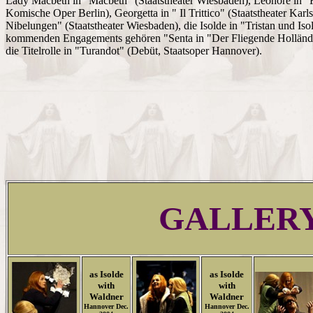
Lady Macbeth in "Macbeth" (Staatstheater Wiesbaden), Leonore in "F
Komische Oper Berlin), Georgetta in " Il Trittico" (Staatstheater Kar
Nibelungen" (Staatstheater Wiesbaden), die Isolde in "Tristan und Is
kommenden Engagements gehören "Senta in "Der Fliegende Hollände
die Titelrolle in "Turandot" (Debüt, Staatsoper Hannover).
GALLER
as Isolde
as Isolde
with
with
Waldner
Waldner
Hannover Dec.
Hannover Dec.