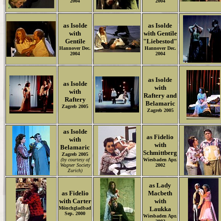
2004
2004
as Isolde
as Isolde
with
with Gentile
Gentile
"Liebestod"
Hannover Dec.
Hannover Dec.
2004
2004
as Isolde
as Isolde
with
with
Raftery and
Raftery
Belamaric
Zagreb 2005
Zagreb 2005
as Isolde
as Fidelio
with
with
Belamaric
Schmittberg
Zagreb 2005
(by courtesy of
Wiesbaden Apr.
Wagner Society
2002
Zurich)
as Lady
as Fidelio
Macbeth
with Carter
with
Mönchgladbad
Laukka
Sep. 2000
Wiesbaden Apr.