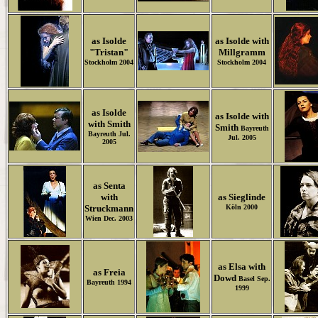
as Isolde
as Isolde with
"Tristan"
Millgramm
Stockholm 2004
Stockholm 2004
as Isolde
as Isolde with
with Smith
Smith
Bayreuth
Bayreuth Jul.
Jul. 2005
2005
as Senta
with
as Sieglinde
Struckmann
Köln 2000
Wien Dec. 2003
as Elsa with
as Freia
Dowd
Basel Sep.
Bayreuth 1994
1999