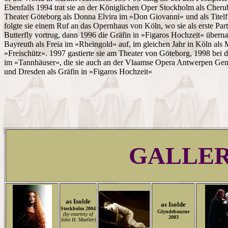
Ebenfalls 1994 trat sie an der Königlichen Oper Stockholm als Cheru
Theater Göteborg als Donna Elvira im »Don Giovanni« und als Titelf
folgte sie einem Ruf an das Opernhaus von Köln, wo sie als erste Par
Butterfly vortrug, dann 1996 die Gräfin in »Figaros Hochzeit« überna
Bayreuth als Freia im »Rheingold« auf, im gleichen Jahr in Köln al
»Freischütz«. 1997 gastierte sie am Theater von Göteborg, 1998 bei d
im »Tannhäuser«, die sie auch an der Vlaamse Opera Antwerpen Ge
und Dresden als Gräfin in »Figaros Hochzeit«
GALLE
as Isolde
as Isolde
Stockholm 2004
Glyndebourne
(by courtesy of
2003
John H. Mueller)