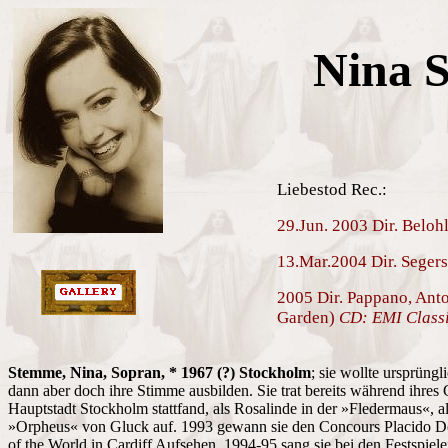
Nina 
Liebestod Rec.:
29.Jun. 2003 Dir. Beloh
13.Mar.2004 Dir. Seger
2005 Dir. Pappano, Ant
Garden)
CD: EMI Class
Stemme, Nina, Sopran, * 1967 (?) Stockholm
; sie wollte ursprüngl
dann aber doch ihre Stimme ausbilden. Sie trat bereits während ihre
Hauptstadt Stockholm stattfand, als Rosalinde in der »Fledermaus«, 
»Orpheus« von Gluck auf. 1993 gewann sie den Concours Placido D
of the World in Cardiff Aufsehen. 1994-95 sang sie bei den Festspie