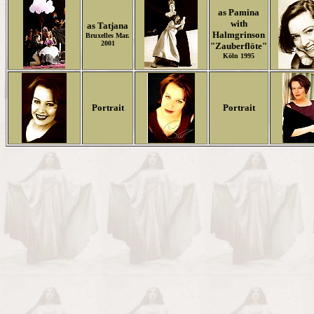
as Pamina
with
as Tatjana
Halmgrinson
Bruxelles Mar.
2001
"Zauberflöte"
Köln 1995
Portrait
Portrait