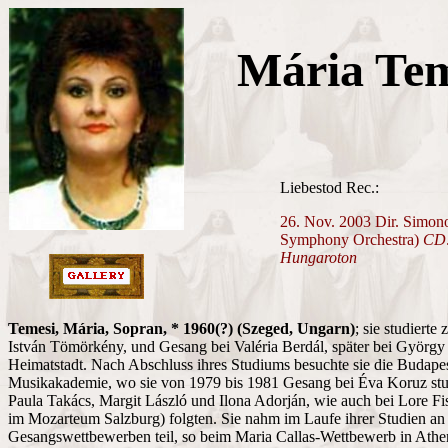
Mária Tem
Liebestod Rec.:
26. Nov. 2003 Dir. Simon
Symphony Orchestra)
CD:
Hungaroton
Temesi, Mária, Sopran, * 1960(?) (Szeged, Ungarn)
; sie studierte 
István Tömörkény, und Gesang bei Valéria Berdál, später bei György 
Heimatstadt. Nach Abschluss ihres Studiums besuchte sie die Budape
Musikakademie, wo sie von 1979 bis 1981 Gesang bei Éva Koruz stud
Paula Takács, Margit László und Ilona Adorján, wie auch bei Lore Fi
im Mozarteum Salzburg) folgten. Sie nahm im Laufe ihrer Studien an
Gesangswettbewerben teil, so beim Maria Callas-Wettbewerb in Athe