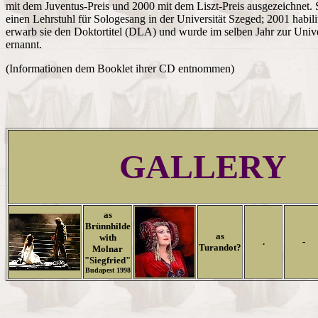
mit dem Juventus-Preis und 2000 mit dem Liszt-Preis ausgezeichnet. S
einen Lehrstuhl für Sologesang in der Universität Szeged; 2001 habilit
erwarb sie den Doktortitel (DLA) und wurde im selben Jahr zur Unive
ernannt.
(Informationen dem Booklet ihrer CD entnommen)
GALLERY
as
Brünnhilde
as
with
.
-
Turandot?
Molnar
"Siegfried"
Budapest 1998