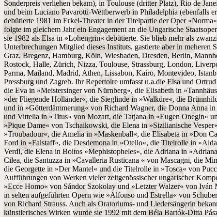
Sonderpreis verliehen bekam), in Toulouse (dritter Platz), Rio de Janei
und beim Luciano Pavarotti-Wettberwerb in Philadelphia (ebenfalls ers
debütierte 1981 im Erkel-Theater in der Titelpartie der Oper »Norma«
folgte im gleichem Jahr ein Engagement an die Ungarische Staatsope
sie 1982 als Elsa in »Lohengrin« debütierte. Sie blieb mehr als zwan
Unterbrechungen Mitglied dieses Instituts, gastierte aber in meheren St
Graz, Bregenz, Hamburg, Köln, Wiesbaden, Dresden, Berlin, Mannh
Rostock, Halle, Zürich, Nizza, Toulouse, Strassburg, London, Liver
Parma, Mailand, Madrid, Athen, Lissabon, Kairo, Montevideo, Istanbu
Pressburg und Zagreb. Ihr Repertoire umfasst u.a.die Elsa und Ortru
die Eva in »Meistersinger von Nürnberg«, die Elisabeth in »Tannhäuse
»der Fliegende Holländer«, die Sieglinde in »Walküre«, die Brünnhild
und in »Götterdämmerung« von Richard Wagner, die Donna Anna i
und Vittelia in »Titus« von Mozart, die Tatjana in »Eugen Onegin« un
»Pique Dame« von Tschaikowski, die Elena in »Sizilianische Vesper«
»Troubadour«, die Amelia in »Maskenball«, die Elisabeta in »Don Car
Ford in »Falstaff«, die Desdemona in »Otello«, die Titelrolle in »Ai
Verdi, die Elena in Boitos »Mephistopheles«, die Adriana in »Adria
Cilea, die Santuzza in »Cavalleria Rusticana « von Mascagni, die M
die Georgette in »Der Mantel« und die Titelrolle in »Tosca« von Pucci
Aufführungen von Werken vieler zeitgenössischer ungarischer Kompon
»Ecce Homo« von Sándor Szokolay und »Letzter Walzer« von Iván M
in selten aufgeführten Opern wie »Alfonso und Estrella« von Schub
von Richard Strauss. Auch als Oratoriums- und Liedersängerin bekann
künstlerisches Wirken wurde sie 1992 mit dem Béla Bartók-Ditta Pász