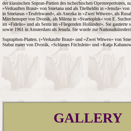
der klassischen Sopran-Partien des tschechischen Opernrepertoires, na
»Verkauften Braut« von Smetana und als Titelheldin in »Jenufa« von 
in Smetanas »Teufelswand«, als Anezka in »Zwei Witwen«, als Rusal
Märchenoper von Dvorák, als Milena in »Svaetopluk« von E. Suchon,
im »Fidelio« und als Senta im »Fliegenden Holländer«. Sie gastierte s
sowie 1961 in Amsterdam als Jenufa. Sie wurde zur Nationalkünstler
Supraphon-Platten. (»Verkaufte Braut« und »Zwei Witwen« von Sm
Stabat mater von Dvorák, »Schlaues Füchslein« und »Katja Kabanow
GALLERY