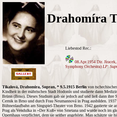
Drahomíra T
Liebestod Rec.:
08.Apr.1954 Dir. Jíracek
Symphony Orchestra)
LP: Sup
Tikalová, Drahomira, Sopran, * 9.5.1915 Berlin
von tschechischen 
Kindheit in der mährischen Stadt Hodonín und studierte dann Medizin
Brünn (Brno). Dieses Studium gab sie jedoch auf und ließ dann ihre
Cernik in Brno und durch Frau Neumannová in Prag ausbilden. 1937 
Bühnenlaufbahn am Singspiel-Theater von Brno. 1942 gastierte sie a
Prag als Vendulka in »Der Kuß« von Smetana und wurde noch im glei
Opernhaus verpflichtet, dem sie seither angehörte. Man schätzte sie hi