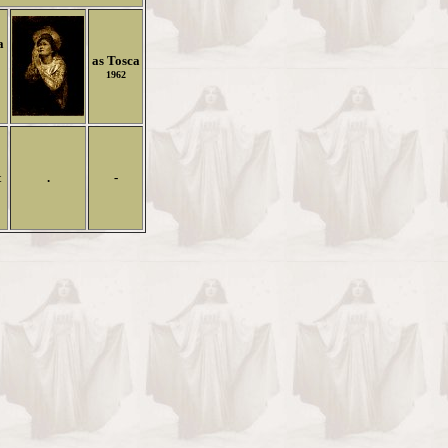
a
as Tosca
1962
t
.
-