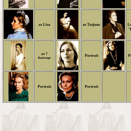
as Lisa
as Tatjana
L
"
as ?
Portrait
P
Backstage
Portrait
Portrait
.