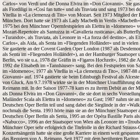
Carlos« von Verdi und die Donna Elvira im »Don Giovanni«. Sie gast
als Fiordiligi in »Così fan tutte« und als Traviata und sang 1973 bei 
Vitellia in »La clemenza di Tito« von Mozart. Seit 1973 Mitglied der
München. Dort hatte sie 1973 als Lady Macbeth in Verdis »Macbeth«
1975 bei den Münchner Opernfestspielen als Elettra in »Idomeneo« 
Mozart-Repertoire als Santuzza in »Cavalleria rusticana«, als Butterfly
»Turandot«, als Traviata, als Leonore in »La forza del destino«, als E
Carlos«, als Aida, als Senta im »Fliegenden Holländer« und in vielen
Sie gastierte an der Covent Garden Oper London (1987 als Desdemon
als Senta im »Fliegenden Holländer«), an der Hamburger Staatsope
Berlin, wo sie u.a. 1978 die Gräfin in »Figaros Hochzeit«, 1982 die
1992 die Elisabeth im »Tannhäuser« sang. Bei den Festspielen von Salz
im »Idomeneo«, 1977 als Vitellia in »La clemenza di Tito«, 1987-88
Giovanni« auf. 1974 gastierte sie beim Edinburgh Festival als Alcest
von Gluck, Am 9.7.1978 wirkte sie in der Münchner Uraufführung de
Reimann mit. In der Saison 1977-78 kam es zu ihrem Debüt an der 
als Donna Elvira im »Don Giovanni«, die sie dort in sechs Vorstellun
Mailänder Scala als Elettra in »Idomeneo« zu Gast; 1987 nahm sie an
Deutschen Oper Berlin teil und sang dabei die Sieglinde in der »Wal
nochmals die Senta. 1993 hörte man sie an der Münchner Staatsoper a
Deutschen Oper Berlin als Senta, 1995 an der Opéra Bastille Paris als
»Nabucco«, 1996 an der Staatsoper von Wien als Leonore im »Trouba
Münchner Oper sehr erfolgreich die Titelrolle in der Richard Strauss
Konzertsängerin hatte sie eine große Karriere in einem weit gespannte
das Requiem von A. Reimann. Seit 1977 mit dem berühmten Bariton D