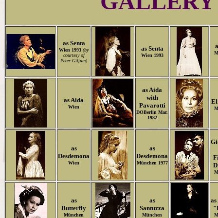
GALLERY
as Senta
a
as Senta
Wien 1993
(by
M
courtesy of
Wien 1993
Peter Giljum)
as Aida
with
as Aida
El
Pavarotti
Wien
M
DOBerlin Mar.
1982
Gi
as
as
Desdemona
Desdemona
F
Wien
München 1977
D
M
as
as
as
Butterfly
Santuzza
"
München
München
M