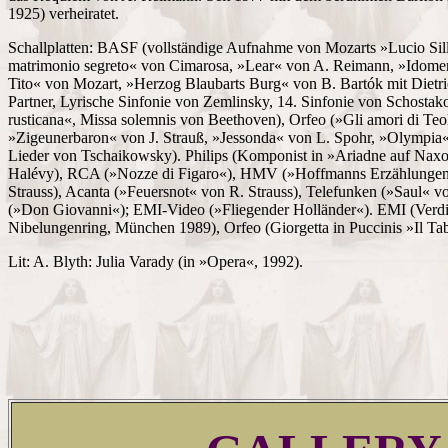
1925) verheiratet.
Schallplatten: BASF (vollständige Aufnahme von Mozarts »Lucio Sil
matrimonio segreto« von Cimarosa, »Lear« von A. Reimann, »Idome
Tito« von Mozart, »Herzog Blaubarts Burg« von B. Bartók mit Dietri
Partner, Lyrische Sinfonie von Zemlinsky, 14. Sinfonie von Schostak
rusticana«, Missa solemnis von Beethoven), Orfeo (»Gli amori di Te
»Zigeunerbaron« von J. Strauß, »Jessonda« von L. Spohr, »Olympia«
Lieder von Tschaikowsky). Philips (Komponist in »Ariadne auf Naxo
Halévy), RCA (»Nozze di Figaro«), HMV (»Hoffmanns Erzählungen
Strauss), Acanta (»Feuersnot« von R. Strauss), Telefunken (»Saul« v
(»Don Giovanni«); EMI-Video (»Fliegender Holländer«). EMI (Verdi
Nibelungenring, München 1989), Orfeo (Giorgetta in Puccinis »Il Tab
Lit: A. Blyth: Julia Varady (in »Opera«, 1992).