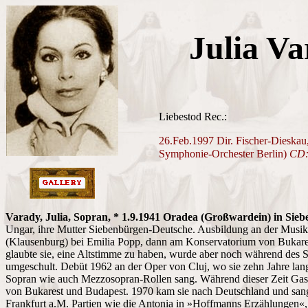
Julia V
Liebestod Rec.:
26.Feb.1997 Dir. Fischer-Die
skau
Symphonie-Orchester Berlin)
CD:
Varady, Julia, Sopran, * 1.9.1941 Oradea (Großwardein) in Sie
Ungar, ihre Mutter Siebenbürgen-Deutsche. Ausbildung an der Musi
(Klausenburg) bei Emilia Popp, dann am Konservatorium von Bukares
glaubte sie, eine Altstimme zu haben, wurde aber noch während des
umgeschult. Debüt 1962 an der Oper von Cluj, wo sie zehn Jahre lang
Sopran wie auch Mezzosopran-Rollen sang. Während dieser Zeit Gast
von Bukarest und Budapest. 1970 kam sie nach Deutschland und san
Frankfurt a.M. Partien wie die Antonia in »Hoffmanns Erzählungen«,