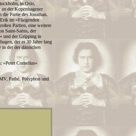
tockholm, in Oslo,
er an der Kopenhagener
die Partie des Jonathan.
 Erik im »Fliegenden
roßen Partien, eine weitere
on Saint-Saëns, der
 und der Gripping in
agen, der er 30 Jahre lang
 in der der dänischen
s: »Peter Cornelius«
 HMV, Pathé, Polyphon und