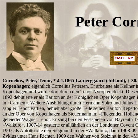
Peter Cor
Cornelius, Peter, Tenor, * 4.1.1865 Labjerggaard (Jütland), † 30
Kopenhagen
; eigentlich Cornelius Petersen. Er arbeitete als Kellner 
Kopenhagen und wurde dort durch den Tenor Nyrop entdeckt. Dieser u
1892 debütierte er als Bariton an der Königlichen Oper Kopenhagen i
in »Carmen«. Weitere Ausbildung durch Hermann Spiro und Julius Lie
sang er Tenor-Partien, behielt aber große Teile seines Bariton-Reperto
an der Oper von Kopenhagen als Steuermann im »Fliegenden Holländ
gefeierter Wagner-Tenor. Er sang bei den Festspielen von Bayreuth 
»Walküre«. 1907-14 gastierte er alljährlich an der Londoner Covent 
1907 als Antrittsrolle den Siegmund in der »Walküre«, dann 1908-09 
Zyklus unter Hans Richter, 1909 den Walther von Stolzing in den »M