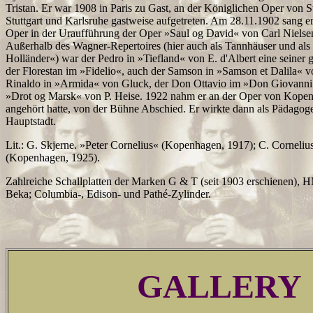
Tristan. Er war 1908 in Paris zu Gast, an der Königlichen Oper von S
Stuttgart und Karlsruhe gastweise aufgetreten. Am 28.11.1902 sang 
Oper in der Uraufführung der Oper »Saul og David« von Carl Nielsen 
Außerhalb des Wagner-Repertoires (hier auch als Tannhäuser und als
Holländer«) war der Pedro in »Tiefland« von E. d'Albert eine seiner g
der Florestan im »Fidelio«, auch der Samson in »Samson et Dalila« v
Rinaldo in »Armida« von Gluck, der Don Ottavio im »Don Giovanni«
»Drot og Marsk« von P. Heise. 1922 nahm er an der Oper von Kopenh
angehört hatte, von der Bühne Abschied. Er wirkte dann als Pädagoge
Hauptstadt.
Lit.: G. Skjerne. »Peter Cornelius« (Kopenhagen, 1917); C. Corneliu
(Kopenhagen, 1925).
Zahlreiche Schallplatten der Marken G & T (seit 1903 erschienen),
Beka; Columbia-, Edison- und Pathé-Zylinder.
GALLERY