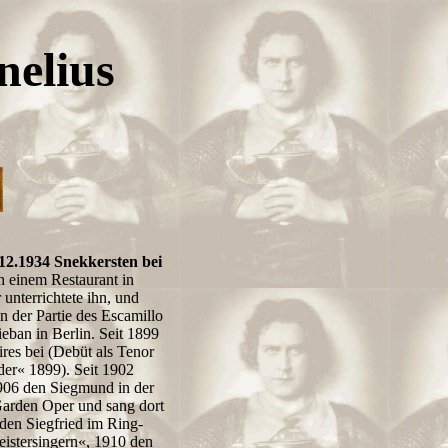
nelius
.12.1934 Snekkersten bei
in einem Restaurant in
nterrichtete ihn, und
n der Partie des Escamillo
ban in Berlin. Seit 1899
ires bei (Debüt als Tenor
er« 1899). Seit 1902
1906 den Siegmund in der
Garden Oper und sang dort
den Siegfried im Ring-
eistersingern«, 1910 den