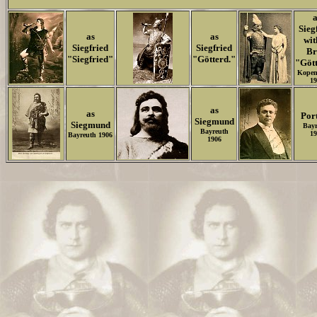
a
Sieg
as
as
wit
Siegfried
Siegfried
Br
"Siegfried"
"Götterd."
"Gött
Kopen
19
as
as
Port
Siegmund
Siegmund
Bayr
Bayreuth
19
Bayreuth 1906
1906