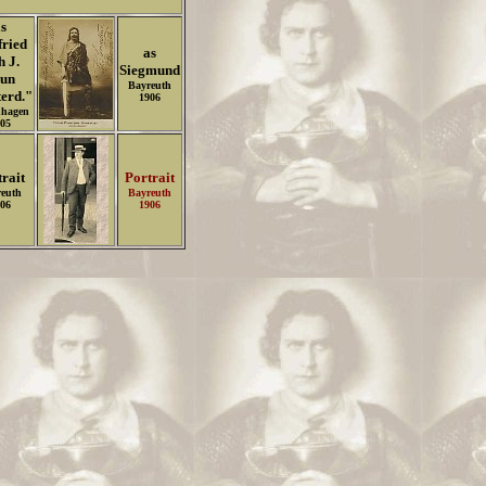
s
fried
as
h J.
Siegmund
un
Bayreuth
erd."
1906
hagen
05
rait
Portrait
euth
Bayreuth
06
1906