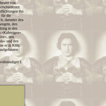
heater von
verschiedenen
flichtungen ihn
 für die
h, darunter den
hengrin, den
zing in den
im »Kuhreigen«
ive«, den
ida« und den
te er in Köln.
 aufgebauten
ollständiger 1.