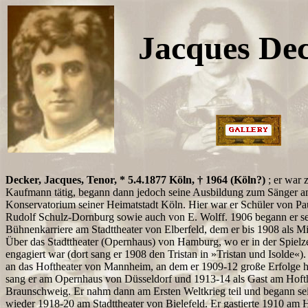
Jacques De
Decker, Jacques, Tenor, * 5.4.1877 Köln, † 1964 (Köln?)
; er war z
Kaufmann tätig, begann dann jedoch seine Ausbildung zum Sänger 
Konservatorium seiner Heimatstadt Köln. Hier war er Schüler von P
Rudolf Schulz-Dornburg sowie auch von E. Wolff. 1906 begann er s
Bühnenkarriere am Stadttheater von Elberfeld, dem er bis 1908 als Mi
Über das Stadttheater (Opernhaus) von Hamburg, wo er in der Spielz
engagiert war (dort sang er 1908 den Tristan in »Tristan und Isolde«
an das Hoftheater von Mannheim, an dem er 1909-12 große Erfolge h
sang er am Opernhaus von Düsseldorf und 1913-14 als Gast am Hoft
Braunschweig. Er nahm dann am Ersten Weltkrieg teil und begann sei
wieder 1918-20 am Stadttheater von Bielefeld. Er gastierte 1910 am 