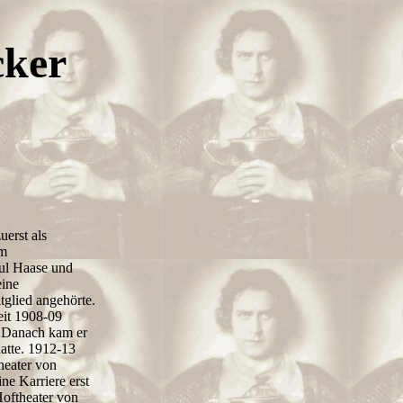
cker
uerst als
am
aul Haase und
eine
tglied angehörte.
eit 1908-09
). Danach kam er
atte. 1912-13
heater von
ne Karriere erst
Hoftheater von