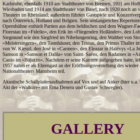
Karlsruhe, ebenfalls 1910 am Stadttheater von Bremen, 1911 am Hoft
Wiesbaden und 1914 am Stadttheater von Basel, nach 1920 noch an 
Theatern im Rheinland; außerdem führten Gastspiele und Konzertverp
nach Österreich, Holland und Belgien. Sein umfangreiches Repertoire
Opernbühne enthielt Partien aus dem heldischen und dem Wagner-Fac
Florestan im »Fidelio«, den Erik im »Fliegenden Holländer«, den Lo
Siegmund wie den Siegfried im Nibelungenring, den Walther von Stol
»Meistersingern«, den Tannhäuser, den Tristan, den Primus Thaller 
von W. Kienzl, den José in »Carmen«, den Eleazar in Halévys »La Ju
Samson in »Samson et Dalila« von Saint- Saëns, den Radames in »A
Canio im »Bajazzo«. Nachdem er seine Karriere aufgegeben hatte, leb
1957 nahm er als Ehrengast an der Eröffnungsvorstellung des wieder
Nationaltheaters Mannheim teil.
Akustische Schallplattenaufnahmen auf Vox und auf Anker (hier u.a. v
Akt der »Walküre« mit Erna Denera und Gustav Schwegler).
GALLERY