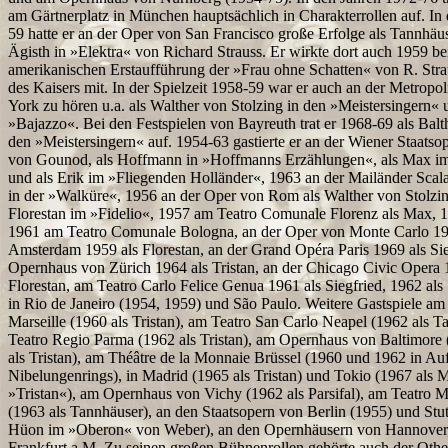
am Gärtnerplatz in München hauptsächlich in Charakterrollen auf. In
59 hatte er an der Oper von San Francisco große Erfolge als Tannhäus
Ägisth in »Elektra« von Richard Strauss. Er wirkte dort auch 1959 be
amerikanischen Erstaufführung der »Frau ohne Schatten« von R. Strau
des Kaisers mit. In der Spielzeit 1958-59 war er auch an der Metrop
York zu hören u.a. als Walther von Stolzing in den »Meistersingern« 
»Bajazzo«. Bei den Festspielen von Bayreuth trat er 1968-69 als Balt
den »Meistersingern« auf. 1954-63 gastierte er an der Wiener Staatsope
von Gounod, als Hoffmann in »Hoffmanns Erzählungen«, als Max im
und als Erik im »Fliegenden Holländer«, 1963 an der Mailänder Scal
in der »Walküre«, 1956 an der Oper von Rom als Walther von Stolzin
Florestan im »Fidelio«, 1957 am Teatro Comunale Florenz als Max, 19
1961 am Teatro Comunale Bologna, an der Oper von Monte Carlo 1961
Amsterdam 1959 als Florestan, an der Grand Opéra Paris 1969 als Si
Opernhaus von Zürich 1964 als Tristan, an der Chicago Civic Opera 
Florestan, am Teatro Carlo Felice Genua 1961 als Siegfried, 1962 al
in Rio de Janeiro (1954, 1959) und São Paulo. Weitere Gastspiele a
Marseille (1960 als Tristan), am Teatro San Carlo Neapel (1962 als T
Teatro Regio Parma (1962 als Tristan), am Opernhaus von Baltimore 
als Tristan), am Théâtre de la Monnaie Brüssel (1960 und 1962 in A
Nibelungenrings), in Madrid (1965 als Tristan) und Tokio (1967 als 
»Tristan«), am Opernhaus von Vichy (1962 als Parsifal), am Teatro M
(1963 als Tannhäuser), an den Staatsopern von Berlin (1955) und Stut
Hüon im »Oberon« von Weber), an den Opernhäusern von Hannover,
Frankfurt a.M. Zu seinen großen Bühnenrollen gehörte auch der Othel