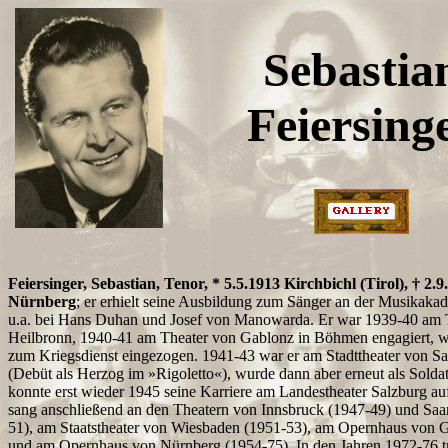
Sebastia
Feiersing
Feiersinger, Sebastian, Tenor, * 5.5.1913 Kirchbichl (Tirol), † 2.9
Nürnberg
; er erhielt seine Ausbildung zum Sänger an der Musikaka
u.a. bei Hans Duhan und Josef von Manowarda. Er war 1939-40 am 
Heilbronn, 1940-41 am Theater von Gablonz in Böhmen engagiert, w
zum Kriegsdienst eingezogen. 1941-43 war er am Stadttheater von Sa
(Debüt als Herzog im »Rigoletto«), wurde dann aber erneut als Solda
konnte erst wieder 1945 seine Karriere am Landestheater Salzburg a
sang anschließend an den Theatern von Innsbruck (1947-49) und Saa
51), am Staatstheater von Wiesbaden (1951-53), am Opernhaus von 
und am Opernhaus von Nürnberg (1954-75). In den Jahren 1972-76 tr