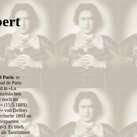
bert
9 Paris
; er
al de Paris
d in »La
anzösischen
r noch im
« (15.5.1889)
é« von Delibes
echselte 1893 an
norpartien
e«). Er blieb
d als Tannhäuser