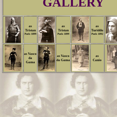
GALLERY
as
as
as
Tristan
Tristan
Turiddu
Paris 1899
Paris 1899
Paris 1892
as Vasco
as Vasco
as
da
da Gama
Canio
Gama