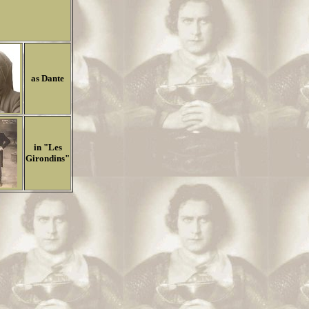
as Dante
in "Les
Girondins"