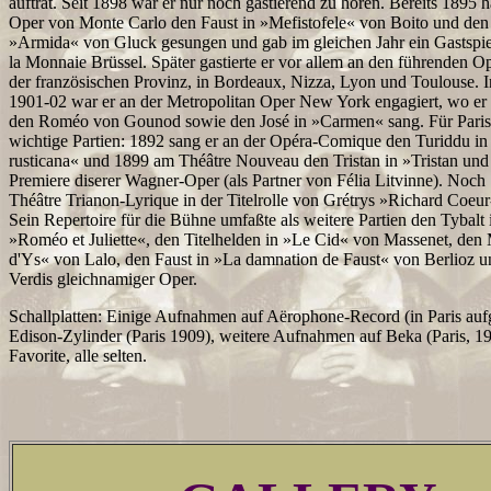
auftrat. Seit 1898 war er nur noch gastierend zu hören. Bereits 1895 ha
Oper von Monte Carlo den Faust in »Mefistofele« von Boito und den
»Armida« von Gluck gesungen und gab im gleichen Jahr ein Gastspie
la Monnaie Brüssel. Später gastierte er vor allem an den führenden Op
der französischen Provinz, in Bordeaux, Nizza, Lyon und Toulouse. I
1901-02 war er an der Metropolitan Oper New York engagiert, wo er
den Roméo von Gounod sowie den José in »Carmen« sang. Für Paris k
wichtige Partien: 1892 sang er an der Opéra-Comique den Turiddu in
rusticana« und 1899 am Théâtre Nouveau den Tristan in »Tristan und 
Premiere diserer Wagner-Oper (als Partner von Félia Litvinne). Noch 
Théâtre Trianon-Lyrique in der Titelrolle von Grétrys »Richard Coeur
Sein Repertoire für die Bühne umfaßte als weitere Partien den Tybal
»Roméo et Juliette«, den Titelhelden in »Le Cid« von Massenet, den
d'Ys« von Lalo, den Faust in »La damnation de Faust« von Berlioz u
Verdis gleichnamiger Oper.
Schallplatten: Einige Aufnahmen auf Aërophone-Record (in Paris au
Edison-Zylinder (Paris 1909), weitere Aufnahmen auf Beka (Paris, 1
Favorite, alle selten.