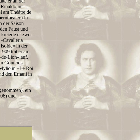
tte er an der
 Rinaldo in
l am Théâtre de
erntheatern in
n der Saison
 den Faust und
reierte er zwei
 »Cavalleria
Isolde« in der
1909 trat er am
-de-Lion« auf.
t in Gounods
 Mylio in »Le Roi
nd den Ernani in
fgenommen), ein
906) und