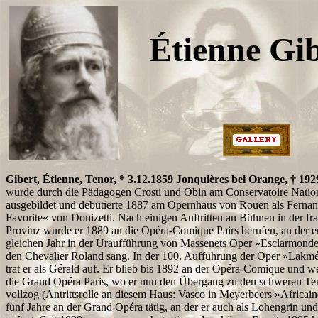
Étienne Gi
Gibert, Étienne, Tenor, * 3.12.1859 Jonquières bei Orange, † 192
wurde durch die Pädagogen Crosti und Obin am Conservatoire Nation
ausgebildet und debütierte 1887 am Opernhaus von Rouen als Fernan
Favorite« von Donizetti. Nach einigen Auftritten an Bühnen in der fr
Provinz wurde er 1889 an die Opéra-Comique Pairs berufen, an der e
gleichen Jahr in der Uraufführung von Massenets Oper »Esclarmonde
den Chevalier Roland sang. In der 100. Aufführung der Oper »Lakm
trat er als Gérald auf. Er blieb bis 1892 an der Opéra-Comique und w
die Grand Opéra Paris, wo er nun den Übergang zu den schweren Te
vollzog (Antrittsrolle an diesem Haus: Vasco in Meyerbeers »Africain
fünf Jahre an der Grand Opéra tätig, an der er auch als Lohengrin un