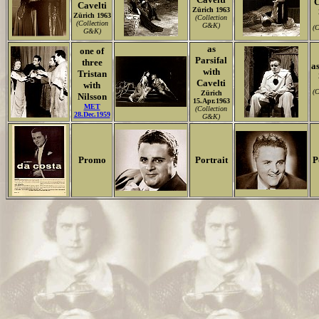
C
Cavelti
Zürich 1963
Zürich 1963
(Collection
(Collection
G&K)
(C
G&K)
as
one of
Parsifal
three
a
with
Tristan
Cavelti
with
(C
Zürich
Nilsson
15.Apr.1963
MET
(Collection
28.Dec.1959
G&K)
Promo
Portrait
P