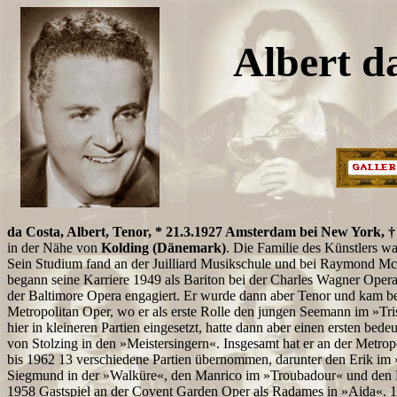
Albert d
da Costa, Albert, Tenor, * 21.3.1927 Amsterdam bei New York, †
in der Nähe von
Kolding (Dänemark)
. Die Familie des Künstlers w
Sein Studium fand an der Juilliard Musikschule und bei Raymond Mc
begann seine Karriere 1949 als Bariton bei der Charles Wagner Ope
der Baltimore Opera engagiert. Er wurde dann aber Tenor und kam b
Metropolitan Oper, wo er als erste Rolle den jungen Seemann im »Tri
hier in kleineren Partien eingesetzt, hatte dann aber einen ersten bed
von Stolzing in den »Meistersingern«. Insgesamt hat er an der Metropo
bis 1962 13 verschiedene Partien übernommen, darunter den Erik im
Siegmund in der »Walküre«, den Manrico im »Troubadour« und den 
1958 Gastspiel an der Covent Garden Oper als Radames in »Aida«. 1