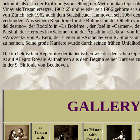
bekannt, als er in der Eröffnungsvorstellung der Metropolitan Oper
Vinay als Tristan ersetzte. 1962-65 und wieder seit 1966 gehörte er
von Zürich, seit 1962 auch dem Staatstheater Hannover, seit 1964 
verbunden. Aus seinem Repertoire für die Bühne sind der Othello von
del destino«, der Rodolfo in »La Bohème«, der José in »Carmen«, der
Parsifal, der Herodes in »Salome« und der Ägisth in »Elektra« von R
»Wozzeck« von A. Berg, der Elemer in »Arabella« von R. Strauss un
zu nennen. Seine große Karriere wurde durch seinen frühen Unfalltod
Die im heldischen Repertoire der italienischen wie der deutschen O
ist auf Allegro-Royale-Aufnahmen aus dem Beginn seiner Karriere zu 
in der 9. Sinfonie von Beethoven.
GALLER
as
as Tristan
T
Tristan
with
with
Cavelti