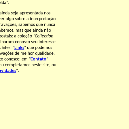
lda".
ainda seja apresentada nos
r algo sobre a interpretação
gravações, sabemos que nunca
 sabemos, mas que ainda não
postais: a coleção
"Collection
ilharam conosco seu interesse
Sites, "
Links
" que podemos
ravações de melhor qualidade,
ato conosco: em "
Contato
"
ou completamos neste site, ou
vidades
".