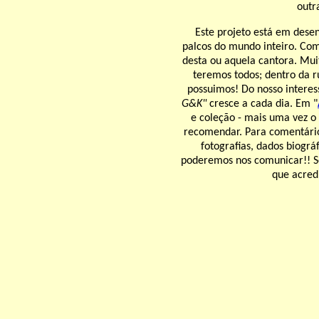
outr
Este projeto está em dese
palcos do mundo inteiro. Co
desta ou aquela cantora. Mu
teremos todos; dentro da r
possuimos! Do nosso interes
G&K"
cresce a cada dia. Em "
e coleção - mais uma vez o
recomendar. Para comentários
fotografias, dados biográ
poderemos nos comunicar!! Se
que acred