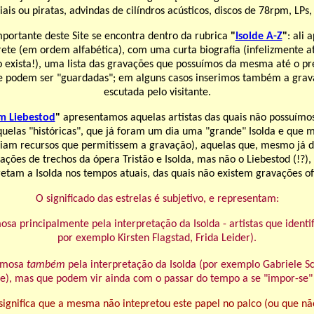
iais ou piratas, advindas de cilíndros acústicos, discos de 78rpm, LPs
mportante deste Site se encontra dentro da rubrica
"
Isolde A-Z
"
: ali
rete (em ordem alfabética), com uma curta biografia (infelizmente
o exista!), uma lista das gravações que possuímos da mesma até o 
ue podem ser "guardadas"; em alguns casos inserimos também a grava
escutada pelo visitante.
em Liebestod
"
apresentamos aquelas artistas das quais não possuímo
aquelas "históricas", que já foram um dia uma "grande" Isolda e qu
iam recursos que permitissem a gravação), aquelas que, mesmo já de
ações de trechos da ópera Tristão e Isolda, mas não o Liebestod (!?),
etam a Isolda nos tempos atuais, das quais não existem gravações ofici
O significado das estrelas é subjetivo, e representam:
sa principalmente pela interpretação da Isolda - artistas que ident
por exemplo Kirsten Flagstad, Frida Leider).
famosa
também
pela interpretação da Isolda (por exemplo Gabriele S
e), mas que podem vir ainda com o passar do tempo a se "impor-se"
significa que a mesma não intepretou este papel no palco (ou que nã