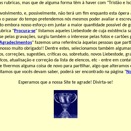
as rubricas, mas que de alguma forma têm à haver com "Tristão e Iso
nvolvimento, e, possivelmente, não terá um fim enquanto esta ópera 
m o passar do tempo pretendemos nós mesmos poder avaliar e escreve
ito embora nosso esforço em juntar a maior quantidade possível de 
ubrica "
Procura-se
" listamos aqueles Liebestode de cuja existência
se pelas gravações, surgiu também o interesse pelas fotos e cartões 
Agradecimentos
" fazemos uma referência àquelas pessoas que part
 nosso muito obrigado!! Dentre estes, selecionamos também algumas 
, correções, sugestões, críticas ou, sobretudo, novos Liebestode, g
ficos, atualisação e correção da lista de elencos, etc - entre em cont
 tivermos alguma coisa de novo para partilhar, algo que alteramos 
itamos que vocês devam saber, poderá ser encontrado na página "
No
Esperamos que a nossa Site te agrade! Divirta-se!