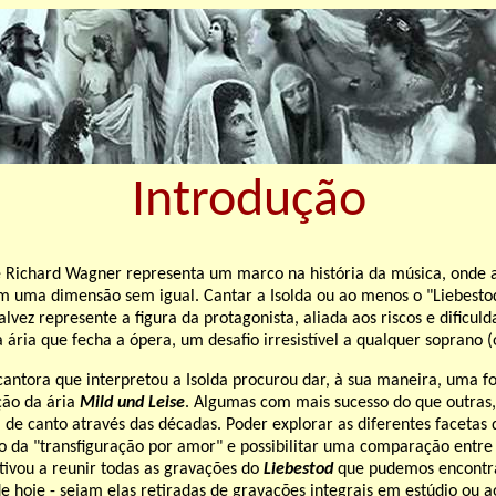
Introdução
de Richard Wagner
representa um marco na história da música, onde 
 uma dimensão sem igual. Cantar a Isolda ou ao menos o "Liebestod
Talvez represente a figura da protagonista, aliada aos riscos e dificul
 ária que fecha a ópera, um desafio irresistível a qualquer soprano 
cantora que interpretou a Isolda procurou dar, à sua maneira, uma f
ção da ária
Mild und Leise
. Algumas com mais sucesso do que outras
a de canto através das décadas. Poder explorar as diferentes facetas
o da "transfiguração por amor" e possibilitar uma comparação entre 
tivou a reunir todas as gravações do
Liebestod
que pudemos encontra
 de hoje - sejam elas retiradas de gravações integrais em estúdio ou 