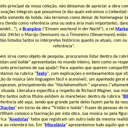
jeto principal da nossa coleção, não deixamos de apreciar a obra co
ravações integrais que possuímos (e das quais extraímos o Liebestod 
feita somente da Isolda, não teríamos como deixar de homenagear 
ra (tendo como referência uma ou outra ária mais importante), dand
eidet...
"), a
Brangäne
("
Einsam wachend in der Nacht
"), o rei
Marke
astor (Hirte) o Marújo (Seemann) ou o Timoneiro (Steuermann) estão 
stão listados tantos os intérpretes históricos quanto os atuais, com 
referência".
ém sirva como objeto de pesquisa, procuramos listar dentro da rubri
istan und Isolde" apresentadas no mundo inteiro, bem como os respect
 tanto precisamos de sua ajuda!! Para aqueles que querem compartil
tamos na rubrica "
Texto
", com explicações e embasamentos que si
ução da música (em linguagem fácil e acessível), um apanhado geral 
sopranos, principalmente dos "
Hochdramatisch
-" sopranos ("altamen
á situada. Literatura específica a respeito de Richard Wagner, sua m
tre tantos outros títulos existem às mancheias: dentro da rubrica "
Bi
eferência até aqui, sendo que grande parte deles fazem parte da nossa
Citações
" em torno da obra "Tristão e Isolda": frases de pessoas do 
tilham conosco a fascinação por esta obra, sua música ou pela fig
ica "
Anedotas
" fatos que registram um outro lado da mesma realida
je ao relembrá-los. Em "
Miscelânia
" apresentamos tudo aquilo que n