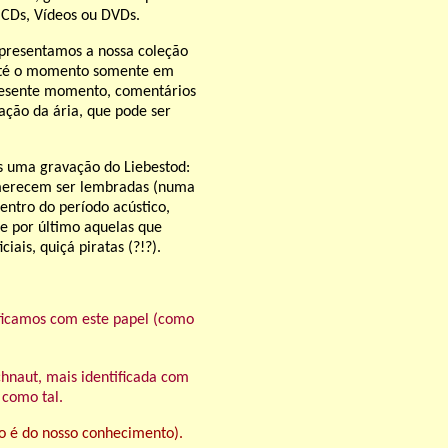
, CDs, Vídeos ou DVDs.
 apresentamos a nossa coleção
 até o momento somente em
presente momento, comentários
ção da ária, que pode ser
s uma gravação do Liebestod:
e merecem ser lembradas (numa
ntro do período acústico,
 e por último aquelas que
ais, quiçá piratas (?!?).
ificamos com este papel (como
chnaut, mais identificada com
 como tal.
o é do nosso conhecimento).