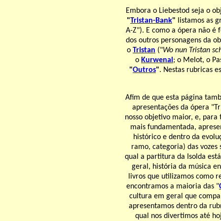
Embora o Liebestod seja o ob
"
Tristan-Bank
"
listamos as g
A-Z"). E como a ópera não é 
dos outros personagens da ob
o
Tristan
("
Wo nun Tristan sch
o
Kurwenal
; o Melot, o P
"
Outros
"
. Nestas rubricas e
Afim de que esta página tamb
apresentações da ópera "Tr
nosso objetivo maior, e, para
mais fundamentada, apresen
histórico e dentro da evol
ramo, categoria) das vozes 
qual a partitura da Isolda est
geral, história da música en
livros que utilizamos como r
encontramos a maioria das "
cultura em geral que compar
apresentamos dentro da rubr
qual nos divertimos até ho