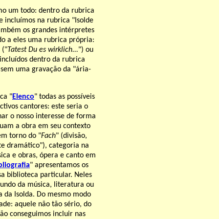
mo um todo: dentro da rubrica
e incluímos na rubrica "Isolde
também os grandes intérpretes
o a eles uma rubrica própria:
("
Tatest Du es wirklich...
") ou
incluídos dentro da rubrica
ou sem uma gravação da "ária-
ca "
Elenco
" todas as possíveis
ivos cantores: este seria o
har o nosso interesse de forma
tuam a obra em seu contexto
em torno do "
Fach
" (divisão,
te dramático"), categoria na
úsica e obras, ópera e canto em
bliografia
" apresentamos os
 biblioteca particular. Neles
mundo da música, literatura ou
ura da Isolda. Do mesmo modo
de: aquele não tão sério, do
ão conseguimos incluir nas