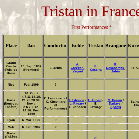
Tristan in Franc
First Performances *
Place
Conductor
Isolde
Tristan
Brangäne
Kurw
Date
Grand
A.
B.
Cercle
10. Sep. 1897
E.
L. Jehin
Chrétien-
Deschamps-
H. A
d'Aix-les-
(Premiere)
Cossira
Vaguet
Jehin
Bains
Nice
Feb. 1899
?
28. Oct. /
4.7.11.14.18.
C. Lamoureux /
Paris
21.25.28.30.
F. Litvinne
/
E. Gibert
/
M. Bréma
/
C. Chevillard
Sainp
(Neuveau
Nov. /
L. Pacary
/
E.
Darlays
/
(3
Ch
Théâtre)
2.5.7.9.12.
L. Janssen
Laffarge
Spanyi
Performances)
14.16. Dec.
1899
Lyon
6. Mar. 1900
?
Metz
6. Feb. 1902
?
Paris
(
Théâtre
C.