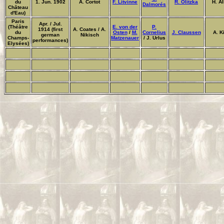
du
1. Jun. 1902
A. Cortot
F. Litvinne
R. Olitzka
H. A
Dalmorés
Château
d'Eau)
Paris
Apr. / Jul.
(
Théâtre
E. von der
P.
1914 (first
A. Coates / A.
du
Osten
/
M.
Cornelius
J. Claussen
A. K
german
Nikisch
Champs-
Matzenauer
/ J. Urlus
performances)
Elysées)