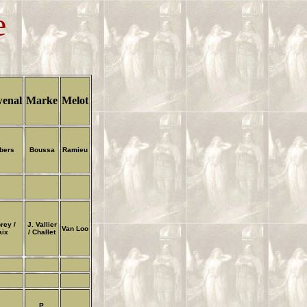
e
enal
Marke
Melot
lbers
Boussa
Ramieu
rey /
J. Vallier
Van Loo
aix
/ Challet
P.