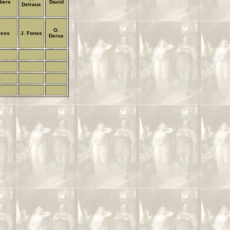
lbers
David
Delraux
O.
iess
J. Fonss
Derus