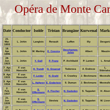
Opéra de Monte Car
Date
Conductor
Isolde
Tristan
Brangäne
Kurwenal
Mark
21.
Mar.
L. Jehin
Langlois
Renault
Laffon
Illy
Desgori
1893
18.
Deschamps-
Apr.
L. Jehin
M. Martiny
E. Cossira
Albert
Mauzin
Jehin
1896
28.
Jan.
L. Jehin
Y. Gall
P. Franz
P. Archibald
P. Lanteri
L. Arna
1923
7. Apr.
F. von
L.
H. Trundt
G. Graarud
Todorova
A. Endreze
1932
Hoesslin
Sibiriako
9. Apr.
F. von
F. Leider
H. Grahl
S. Crawley
J. Beckmans
Mestrall
1933
Hoesslin
3. Apr.
F. von
L. Hafgren
E. Enderlein
S. Duman
J. Beckmans
Mestrall
1934
Hoesslin
2.
F. von
S.
Feb.
A. Fischer
N. Gadsden
S. Tappolet
H. Alse
Hoesslin
Offermann
1937
21.
F. von
S.
Jan.
Streletz
N. Gadsden
S. Tappolet
M. Live
Hoesslin
Offermann
1939
27.