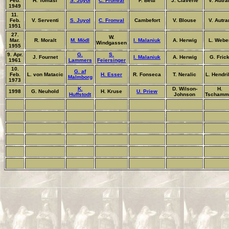
Feb.
H. Tomasi
S. Juyol
C. Fronval
F. Betti
J. Claverie
V. Autra
1949
11.
Feb.
V. Serventi
S. Juyol
C. Fronval
Cambefort
V. Blouse
V. Autra
1951
27.
W.
Mar.
R. Moralt
M. Mödl
I. Malaniuk
A. Herwig
L. Webe
Windgassen
1955
9. Apr.
G.
S.
J. Fournet
I. Malaniuk
A. Herwig
G. Fric
1961
Lammers
Feiersinger
10.
G. af
Feb.
L. von Matacic
H. Esser
R. Fonseca
T. Neralic
L. Hendri
Malmborg
1973
K.
D. Wilson-
H.
1998
G. Neuhold
H. Kruse
U. Priew
Huffstodt
Johnson
Tschamm